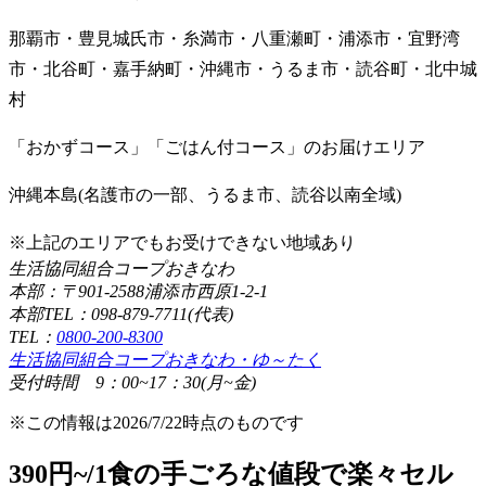
那覇市・豊見城氏市・糸満市・八重瀬町・浦添市・宜野湾
市・北谷町・嘉手納町・沖縄市・うるま市・読谷町・北中城
村
「おかずコース」「ごはん付コース」のお届けエリア
沖縄本島(名護市の一部、うるま市、読谷以南全域)
※上記のエリアでもお受けできない地域あり
生活協同組合コープおきなわ
本部：〒901-2588浦添市西原1-2-1
本部TEL：098-879-7711(代表)
TEL：
0800-200-8300
生活協同組合コープおきなわ・ゆ～たく
受付時間 9：00~17：30(月~金)
※この情報は2026/7/22時点のものです
390円~/1食の手ごろな値段で楽々セル