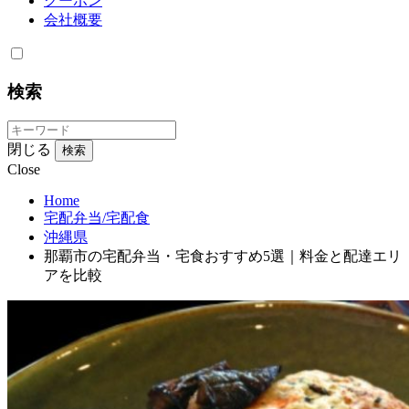
クーポン
会社概要
検索
閉じる
検索
Close
Home
宅配弁当/宅配食
沖縄県
那覇市の宅配弁当・宅食おすすめ5選｜料金と配達エリ
アを比較