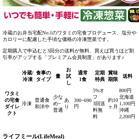
冷蔵のお弁当宅配No.1のワタミの宅食プロデュース、塩分や
カロリーに配慮した手頃な価格の冷凍惣菜
です。
定期購入で申込むと3回分の送料が無料、買えば買うほど割
引率がアップする「プレミアム会員制度」があります♪
お
冷蔵/
食事の
通常
定期
賞味
量
試
送料
冷凍
タイプ
1食
特典
期限
し
5%オ
800円
ワタミ
少な
フ
北海道
の宅食
普通食
あ
約10
390~690
冷凍
め~
3回送
1,100円
円
ダイレ
和洋中
り
ヶ月
普通
料無
沖縄
クト
料
2,200円
ライフミール(LifeMeal)