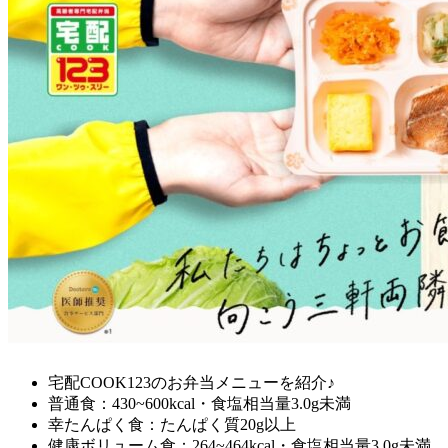
宅配COOK123のお弁当メニューを紹介♪
普通食：430~600kcal・食塩相当量3.0g未満
幸たんぱく食：たんぱく質20g以上
健康ボリューム食：264~464kcal・食塩相当量3.0g未満