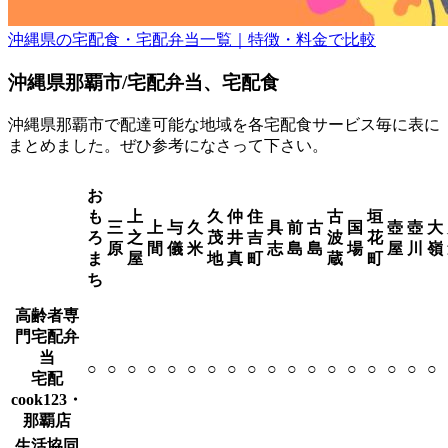
沖縄県の宅配食・宅配弁当一覧｜特徴・料金で比較
沖縄県那覇市/宅配弁当、宅配食
沖縄県那覇市で配達可能な地域を各宅配食サービス毎に表に
まとめました。ぜひ参考になさって下さい。
お
も
上
久
仲
住
古
垣
三
上
与
久
具
前
古
国
壺
壺
大
ろ
之
茂
井
吉
波
花
原
間
儀
米
志
島
島
場
屋
川
嶺
ま
屋
地
真
町
蔵
町
ち
高齢者専
門宅配弁
当
○
○
○
○
○
○
○
○
○
○
○
○
○
○
○
○
○
○
宅配
cook123・
那覇店
生活協同