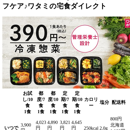
フケア♪ワタミの宅食ダイレクト
お試
都
都
定
定
し/10
度/7
度/10
期/7
期/10
カロリ
塩分
配送料
食
食
食
食
食
ー
1食
1食
1食
1食
1食
800円
4,023
4,890
3,821
4,645
3,900
北海道
いつで
円
円
円
円
250kcal
2.0g