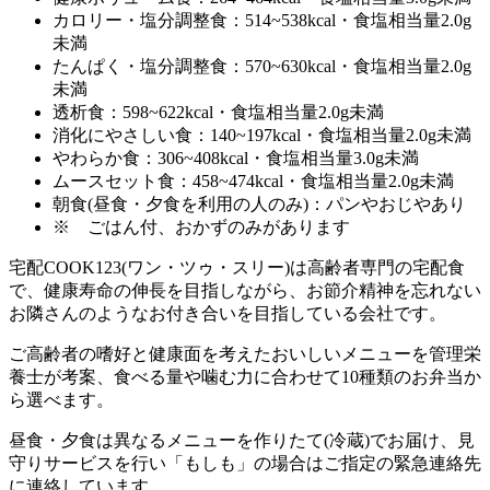
カロリー・塩分調整食：514~538kcal・食塩相当量2.0g
未満
たんぱく・塩分調整食：570~630kcal・食塩相当量2.0g
未満
透析食：598~622kcal・食塩相当量2.0g未満
消化にやさしい食：140~197kcal・食塩相当量2.0g未満
やわらか食：306~408kcal・食塩相当量3.0g未満
ムースセット食：458~474kcal・食塩相当量2.0g未満
朝食(昼食・夕食を利用の人のみ)：パンやおじやあり
※ ごはん付、おかずのみがあります
宅配COOK123(ワン・ツゥ・スリー)は高齢者専門の宅配食
で、健康寿命の伸長を目指しながら、お節介精神を忘れない
お隣さんのようなお付き合いを目指している会社
です。
ご高齢者の嗜好と健康面を考えたおいしいメニューを管理栄
養士が考案、食べる量や噛む力に合わせて10種類のお弁当か
ら選べます。
昼食・夕食は異なるメニューを作りたて(冷蔵)でお届け、見
守りサービスを行い「もしも」の場合はご指定の緊急連絡先
に連絡しています。