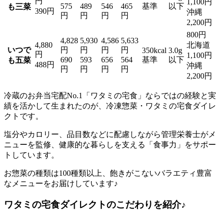
円
1,100円
575
489
546
465
基準
以下
も三菜
390円
沖縄
円
円
円
円
2,200円
800円
4,828
5,930
4,586
5,633
4,880
北海道
いつで
円
円
円
円
350kcal
3.0g
円
1,100円
690
593
656
564
基準
以下
も五菜
488円
沖縄
円
円
円
円
2,200円
冷蔵のお弁当宅配No.1「ワタミの宅食」ならではの経験と実
績を活かして生まれたのが、冷凍惣菜・ワタミの宅食ダイレ
クト
です。
塩分やカロリー、品目数などに配慮しながら管理栄養士がメ
ニューを監修、健康的な暮らしを支える「食事力」をサポー
トしています。
お惣菜の種類は100種類以上、飽きがこないバラエティ豊富
なメニューをお届けしています♪
ワタミの宅食ダイレクトのこだわりを紹介♪