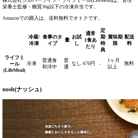
株式会社シルバーライフ・ライフミール(LifeMeal)は、管理
栄養士監修・糖質30g以下の冷凍弁当
です。
Amazonでの購入は、送料無料でオトクです。
定
通常
冷蔵/
食事のタ
お試
期
賞味期
配送
量
1食あ
冷凍
イプ
し
特
限
料
たり
典
ライフミ
普通食
普
1ヶ月
冷凍
なし
670円
無料
-
ール
和洋中
通
以上
(LifeMeal)
nosh(ナッシュ)