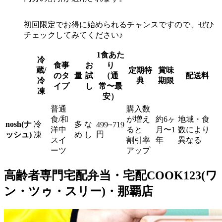
初回限定でお得に始められるチャンスですので、ぜひ
チェックしてみてください♪
1食あた
冷
食事
お
り
蔵/
定期特
賞味
のタ
量
試
（通
配送料
冷
典
期限
イプ
し
常〜最
凍
安）
普通
購入数
食/和
が増え
約6ヶ
地域・食
nosh(ナ
冷
多
な
499~719
洋中
ると
月〜1
数により
円
ッシュ)
凍
め
し
スイ
割引率
年
異なる
ーツ
アップ
高齢者専門宅配弁当・宅配COOK123(ワ
ン・ツゥ・スリー)・那覇店