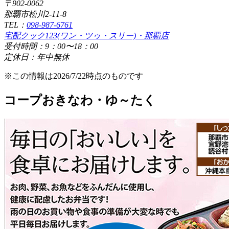
〒902-0062
那覇市松川2-11-8
TEL：
098-987-6761
宅配クック123(ワン・ツゥ・スリー)・那覇店
受付時間：9：00〜18：00
定休日：年中無休
※この情報は2026/7/22時点のものです
コープおきなわ・ゆ～たく