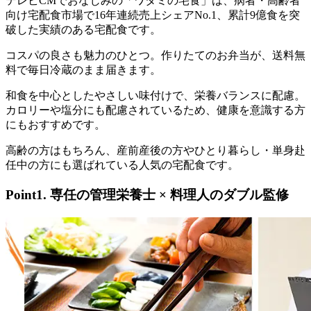
テレビCMでおなじみの「ワタミの宅食」は、病者・高齢者
向け宅配食市場で16年連続売上シェアNo.1、累計9億食を突
破した実績のある宅配食
です。
コスパの良さも魅力のひとつ。作りたてのお弁当が、送料無
料で毎日冷蔵のまま届きます。
和食を中心としたやさしい味付けで、栄養バランスに配慮。
カロリーや塩分にも配慮されているため、健康を意識する方
にもおすすめです。
高齢の方はもちろん、産前産後の方やひとり暮らし・単身赴
任中の方にも選ばれている人気の宅配食です。
Point1. 専任の管理栄養士 × 料理人のダブル監修