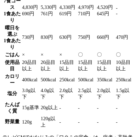
7食コー
ス
4,830円
5,330円
4,330円
4,970円
4,520円
-
-
1食あた
690円
761円
619円
710円
645円
り
曜日を
選ぶ
730円
830円
630円
750円
660円
470円
1食あた
り
ごはん
×
×
×
〇
〇
〇
使用品
20品目
20品目
15品目
15品目
15品目
10品目
目
以上
以上
以上
以上
以上
以上
カロリ
400kcal
500kcal
250kcal
500kcal
350kcal
250kcal
ー
3.0g以
4.0g以
2.0g以
2.5g以
2.0g以
1.5g以
塩分
下
下
下
下
下
下
たんぱ
15g基準
20g以上
-
-
-
-
く質
120g以
野菜量
120g
-
-
-
-
上