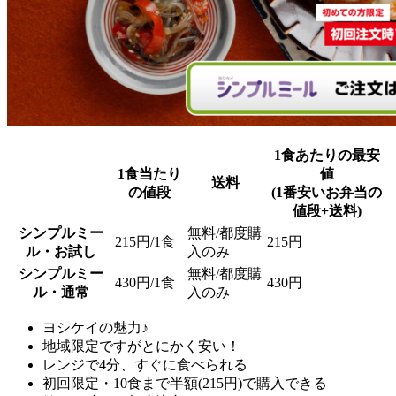
1食あたりの最安
1食当たり
値
送料
の値段
(1番安いお弁当の
値段+送料)
シンプルミー
無料/都度購
215円/1食
215円
ル・お試し
入のみ
シンプルミー
無料/都度購
430円/1食
430円
ル・通常
入のみ
ヨシケイの魅力♪
地域限定ですがとにかく安い！
レンジで4分、すぐに食べられる
初回限定・10食まで半額(215円)で購入できる