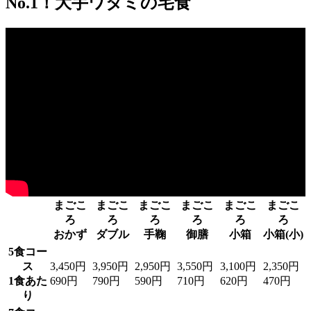
No.1！大手ワタミの宅食
まごこ
まごこ
まごこ
まごこ
まごこ
まごこ
ろ
ろ
ろ
ろ
ろ
ろ
おかず
ダブル
手鞠
御膳
小箱
小箱(小)
5食コー
ス
3,450円
3,950円
2,950円
3,550円
3,100円
2,350円
1食あた
690円
790円
590円
710円
620円
470円
り