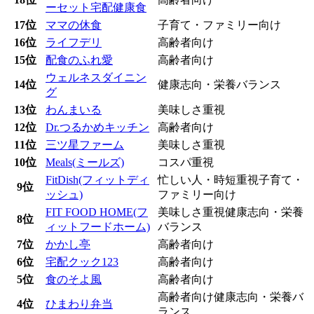
ーセット宅配健康食
17位
ママの休食
子育て・ファミリー向け
16位
ライフデリ
高齢者向け
15位
配食のふれ愛
高齢者向け
ウェルネスダイニン
14位
健康志向・栄養バランス
グ
13位
わんまいる
美味しさ重視
12位
Dr.つるかめキッチン
高齢者向け
11位
三ツ星ファーム
美味しさ重視
10位
Meals(ミールズ)
コスパ重視
FitDish(フィットディ
忙しい人・時短重視
子育て・
9位
ッシュ)
ファミリー向け
FIT FOOD HOME(フ
美味しさ重視
健康志向・栄養
8位
ィットフードホーム)
バランス
7位
かかし亭
高齢者向け
6位
宅配クック123
高齢者向け
5位
食のそよ風
高齢者向け
高齢者向け
健康志向・栄養バ
4位
ひまわり弁当
ランス