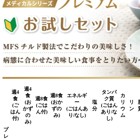
週4
週4
タンパ
食
週8食
エネルギ
カ
食
週8食
ク質
(お
(おか
ー
塩
リ
リ
(ご
(ごは
(ごはん
かず
ずの
(ごはんあ
分
ウ
ン
はん
ん付)
あり/な
の
み)
り/なし)
ム
付)
し)
み)
プ
レ