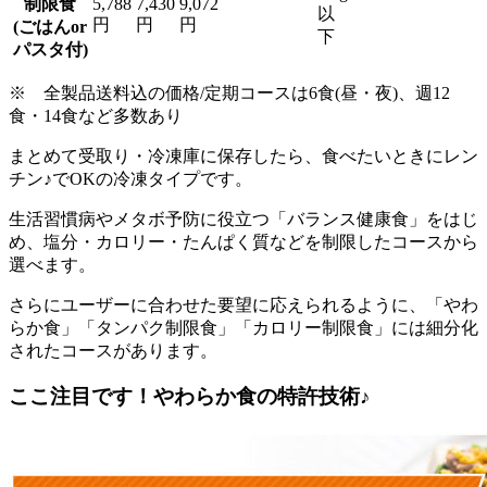
制限食
5,788
7,430
9,072
以
円
円
円
(ごはんor
下
パスタ付)
※ 全製品送料込の価格/定期コースは6食(昼・夜)、週12
食・14食など多数あり
まとめて受取り・冷凍庫に保存したら、食べたいときにレン
チン♪でOKの冷凍タイプ
です。
生活習慣病やメタボ予防に役立つ「バランス健康食」をはじ
め、塩分・カロリー・たんぱく質などを制限したコースから
選べます。
さらにユーザーに合わせた要望に応えられるように、「やわ
らか食」「タンパク制限食」「カロリー制限食」には細分化
されたコースがあります。
ここ注目です！やわらか食の特許技術♪