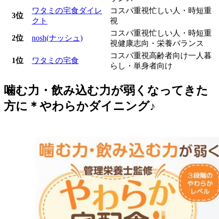
ワタミの宅食ダイレ
コスパ重視
忙しい人・時短重
3位
クト
視
コスパ重視
忙しい人・時短重
2位
nosh(ナッシュ)
視
健康志向・栄養バランス
コスパ重視
高齢者向け
一人暮
1位
ワタミの宅食
らし・単身者向け
噛む力・飲み込む力が弱くなってきた
方に＊やわらかダイニング♪