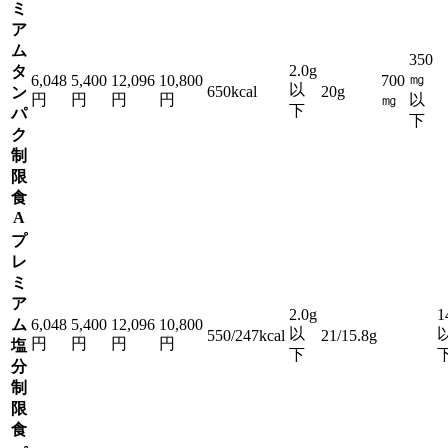
ミ
ア
ム
350
2.0g
タ
㎎
6,048
5,400
12,096
10,800
700
以
650kcal
20g
ン
円
円
円
円
㎎
以
下
パ
下
ク
制
限
食
A
プ
レ
ミ
ア
2.0g
1
ム
6,048
5,400
12,096
10,800
以
550/247kcal
21/15.8g
円
円
円
円
塩
下
分
制
限
食