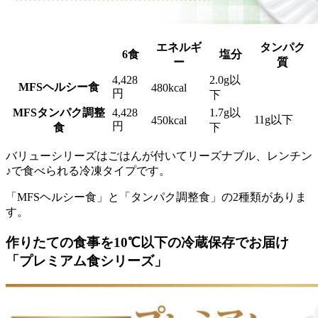
エネルギ
タンパク
6食
塩分
ー
質
4,428
2.0g以
MFSヘルシー食
480kcal
円
下
MFSタンパク調整
4,428
1.7g以
11g以下
450kcal
円
食
下
バリューシリーズはごはんが付いてリーズナブル、レンチン
♪で食べられる冷凍タイプ
です。
「MFSヘルシー食」と「タンパク調整食」の2種類がありま
す。
作りたての食事を10℃以下の冷蔵保存でお届け
「プレミアム食シリーズ」