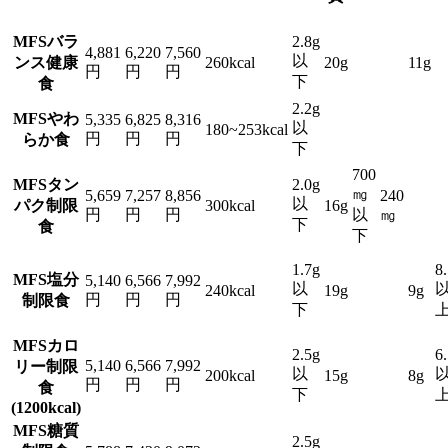
MFSバラ
2.8g
4,881
6,220
7,560
以
ンス健康
260kcal
20g
11g
円
円
円
下
食
2.2g
MFSやわ
5,335
6,825
8,316
以
180~253kcal
円
円
円
らか食
下
700
MFSタン
2.0g
㎎
5,659
7,257
8,856
240
以
パク制限
300kcal
16g
円
円
円
以
㎎
下
食
下
1.7g
8
MFS塩分
5,140
6,566
7,992
以
240kcal
19g
9g
円
円
円
制限食
下
MFSカロ
2.5g
6
5,140
6,566
7,992
リー制限
以
200kcal
15g
8g
円
円
円
食
下
(1200kcal)
MFS糖質
2.5g