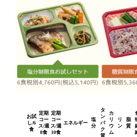
タ
定期
定期
カ
お試
ン
コー
コー
塩
リ
リ
脂
し/6
エネルギー
パ
ス/週
ス/週
分
ウ
ン
質
食
ク
8食
10食
ム
質