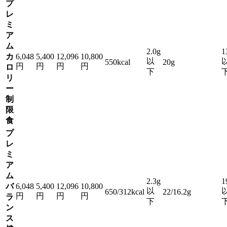
プ
レ
ミ
ア
ム
2.0g
1
カ
6,048
5,400
12,096
10,800
以
550kcal
20g
円
円
円
円
ロ
下
リ
ー
制
限
食
プ
レ
ミ
ア
ム
2.3g
1
バ
6,048
5,400
12,096
10,800
以
650/312kcal
22/16.2g
円
円
円
円
ラ
下
ン
ス