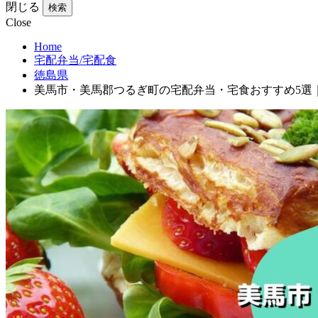
閉じる
検索
Close
Home
宅配弁当/宅配食
徳島県
美馬市・美馬郡つるぎ町の宅配弁当・宅食おすすめ5選