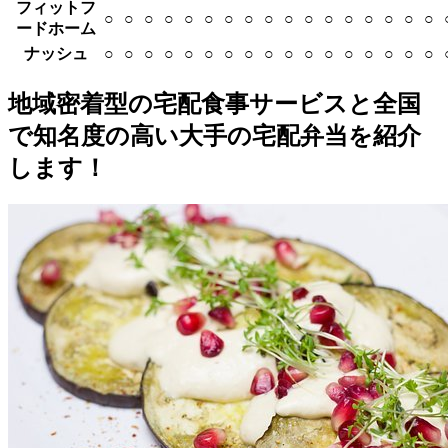
フィットフ
○
○
○
○
○
○
○
○
○
○
○
○
○
○
○
○
○
ードホーム
ナッシュ
○
○
○
○
○
○
○
○
○
○
○
○
○
○
○
○
○
地域密着型の宅配食事サービスと全国
で知名度の高い大手の宅配弁当を紹介
します！