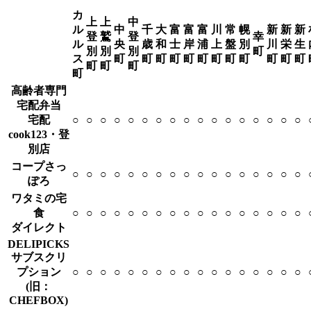
カ
上
上
中
ル
中
千
大
富
富
富
川
常
幌
新
新
新
登
鷲
登
幸
ル
央
歳
和
士
岸
浦
上
盤
別
川
栄
生
別
別
別
町
ス
町
町
町
町
町
町
町
町
町
町
町
町
町
町
町
町
高齢者専門
宅配弁当
宅配
○
○
○
○
○
○
○
○
○
○
○
○
○
○
○
○
○
cook123・登
別店
コープさっ
○
○
○
○
○
○
○
○
○
○
○
○
○
○
○
○
○
ぽろ
ワタミの宅
食
○
○
○
○
○
○
○
○
○
○
○
○
○
○
○
○
○
ダイレクト
DELIPICKS
サブスクリ
プション
○
○
○
○
○
○
○
○
○
○
○
○
○
○
○
○
○
(旧：
CHEFBOX)