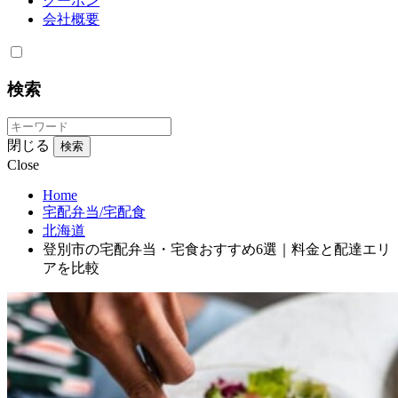
クーポン
会社概要
検索
閉じる
検索
Close
Home
宅配弁当/宅配食
北海道
登別市の宅配弁当・宅食おすすめ6選｜料金と配達エリ
アを比較