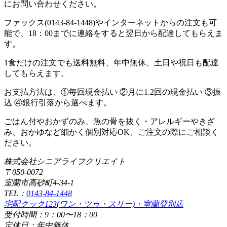
にお問い合わせください。
ファックス(0143-84-1448)やインターネットからの注文も可
能で、18：00までに連絡をすると翌日から配達してもらえま
す。
1食だけの注文でも送料無料、年中無休、土日や祝日も配達
してもらえます。
お支払方法は、①毎回現金払い ②月に1.2回の現金払い ③振
込 ④銀行引落から選べます。
ごはん付やおかずのみ、魚の骨を抜く・アレルギーやきざ
み、おかゆなど細かく個別対応OK、ご注文の際にご相談く
ださい。
株式会社シニアライフクリエイト
〒050-0072
室蘭市高砂町4-34-1
TEL：
0143-84-1448
宅配クック123(ワン・ツゥ・スリー)・室蘭登別店
受付時間：9：00〜18：00
定休日：年中無休