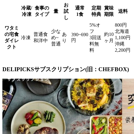
お
冷蔵/
食事の
通常
定期
賞味
量
試
送料
冷凍
タイプ
1食
特典
期限
し
5%オ
800円
ワタミ
少な
フ
北海道
の宅食
普通食
あ
約10
390~690
冷凍
め~
3回送
1,100円
円
ダイレ
和洋中
り
ヶ月
普通
料無
沖縄
クト
料
2,200円
DELIPICKSサブスクリプション(旧：CHEFBOX)