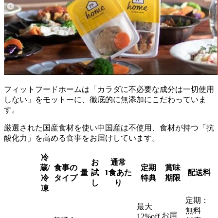
フィットフードホームは「カラダに不必要な成分は一切使用
しない」をモットーに、徹底的に無添加にこだわっていま
す。
厳選された国産食材を使い中国産は不使用、食材が持つ「抗
酸化力」を高める食事をお届けしています。
冷
お
通常
蔵/
食事の
定期
賞味
量
試
1食あた
配送料
冷
タイプ
特典
期限
し
り
凍
定期：
最大
無料
お届
12%off