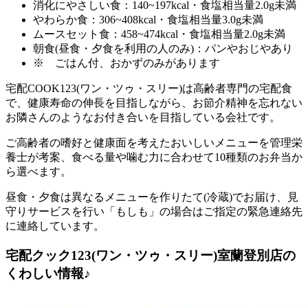
消化にやさしい食：140~197kcal・食塩相当量2.0g未満
やわらか食：306~408kcal・食塩相当量3.0g未満
ムースセット食：458~474kcal・食塩相当量2.0g未満
朝食(昼食・夕食を利用の人のみ)：パンやおじやあり
※ ごはん付、おかずのみがあります
宅配COOK123(ワン・ツゥ・スリー)は高齢者専門の宅配食
で、健康寿命の伸長を目指しながら、お節介精神を忘れない
お隣さんのようなお付き合いを目指している会社
です。
ご高齢者の嗜好と健康面を考えたおいしいメニューを管理栄
養士が考案、食べる量や噛む力に合わせて10種類のお弁当か
ら選べます。
昼食・夕食は異なるメニューを作りたて(冷蔵)でお届け、見
守りサービスを行い「もしも」の場合はご指定の緊急連絡先
に連絡しています。
宅配クック123(ワン・ツゥ・スリー)室蘭登別店の
くわしい情報♪