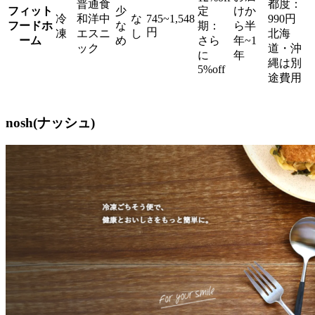
普通食
都度：
フィット
少
定
けか
冷
和洋中
な
745~1,548
990円
フードホ
な
期：
ら半
円
凍
エスニ
し
北海
ーム
め
さら
年~1
ック
道・沖
に
年
縄は別
5%off
途費用
nosh(ナッシュ)