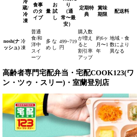
冷
食事
お
り
蔵/
定期特
賞味
のタ
量
試
（通
配送料
冷
典
期限
イプ
し
常〜最
凍
安）
普通
購入数
食/和
が増え
約6ヶ
地域・食
nosh(ナ
冷
多
な
499~719
洋中
ると
月〜1
数により
円
ッシュ)
凍
め
し
スイ
割引率
年
異なる
ーツ
アップ
高齢者専門宅配弁当・宅配COOK123(ワ
ン・ツゥ・スリー)・室蘭登別店