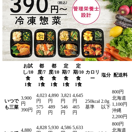
お試
都
都
定
定
し/10
度/7
度/10
期/7
期/10
カロリ
塩分
配送料
食
食
食
食
食
ー
1食
1食
1食
1食
1食
800円
4,023
4,890
3,821
4,645
3,900
北海道
いつで
円
円
円
円
250kcal
2.0g
円
1,100円
575
489
546
465
基準
以下
も三菜
390円
沖縄
円
円
円
円
2,200円
800円
4,828
5,930
4,586
5,633
4,880
北海道