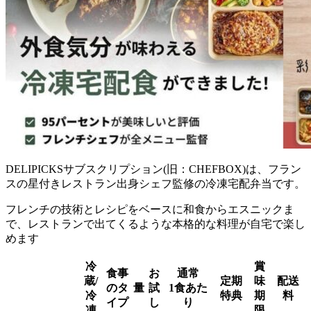
DELIPICKSサブスクリプション(旧：CHEFBOX)は、フラン
スの星付きレストラン出身シェフ監修の冷凍宅配弁当
です。
フレンチの技術とレシピをベースに和食からエスニックま
で、レストランで出てくるような本格的な料理が自宅で楽し
めます
冷
賞
食事
お
通常
蔵/
定期
味
配送
のタ
量
試
1食あた
冷
特典
期
料
イプ
し
り
凍
限