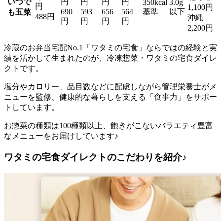
いつで
円
円
円
円
350kcal
3.0g
円
1,100円
690
593
656
564
基準
以下
も五菜
488円
沖縄
円
円
円
円
2,200円
冷蔵のお弁当宅配No.1「ワタミの宅食」ならではの経験と実
績を活かして生まれたのが、冷凍惣菜・ワタミの宅食ダイレ
クト
です。
塩分やカロリー、品目数などに配慮しながら管理栄養士がメ
ニューを監修、健康的な暮らしを支える「食事力」をサポー
トしています。
お惣菜の種類は100種類以上、飽きがこないバラエティ豊富
なメニューをお届けしています♪
ワタミの宅食ダイレクトのこだわりを紹介♪