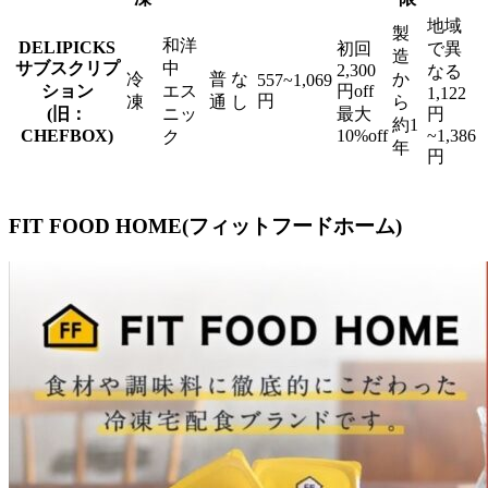
地域
製
和洋
DELIPICKS
初回
で異
造
サブスクリプ
中
2,300
なる
冷
普
な
か
557~1,069
ション
エス
円off
1,122
円
凍
通
し
ら
(旧：
ニッ
最大
円
約1
CHEFBOX)
10%off
~1,386
ク
年
円
FIT FOOD HOME(フィットフードホーム)