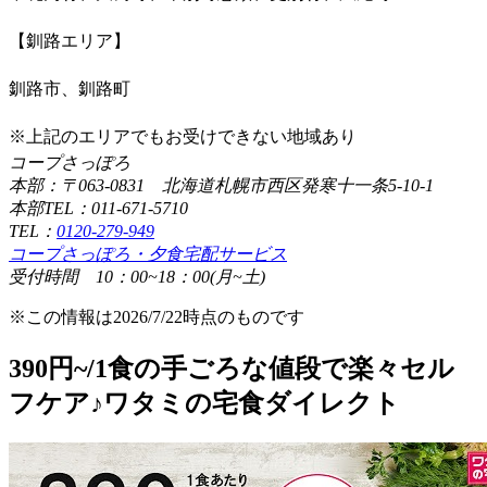
【釧路エリア】
釧路市、釧路町
※上記のエリアでもお受けできない地域あり
コープさっぽろ
本部：〒063-0831 北海道札幌市西区発寒十一条5-10-1
本部TEL：011-671-5710
TEL：
0120-279-949
コープさっぽろ・夕食宅配サービス
受付時間 10：00~18：00(月~土)
※この情報は2026/7/22時点のものです
390円~/1食の手ごろな値段で楽々セル
フケア♪ワタミの宅食ダイレクト