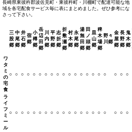
長崎県東彼杵郡波佐見町・東彼杵町・川棚町で配達可能な地
域を各宅配食サービス毎に表にまとめました。ぜひ参考にな
さって下さい。
岳
折
湯
田
稗
三
中
井
小
川
平
志
村
永
皿
金
長
鬼
宿
辺
敷
無
ノ
木
野々
股
尾
石
樽
内
野
折
木
尾
山
屋
野
木
郷
田
瀬
田
頭
場
川郷
郷
郷
郷
郷
郷
郷
郷
郷
郷
郷
郷
郷
郷
郷
郷
郷
郷
郷
ワ
タ
ミ
○
○
○
○
○
○
○
○
○
○
○
○
○
○
○
○
○
○
○
○
の
宅
食
ラ
イ
フ
○
○
○
○
○
○
○
○
○
○
○
○
○
○
○
○
○
○
○
○
ミ
ー
ル