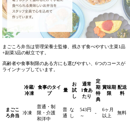
まごころ弁当は管理栄養士監修、残さず食べやすい主菜1品
+副菜3品の献立
です。
高齢者や食事制限のある方にも選びやすい、6つのコースが
ラインナップしています。
定
お
通常
冷蔵/
食事のタイ
期
賞味期
配送
量
試
1食あ
冷凍
プ
特
限
料
し
たり
典
普通・制
まごこ
普
な
543円
6ヶ月
冷凍
限・介護
-
無料
ろ弁当
通
し
～
以上
和洋中