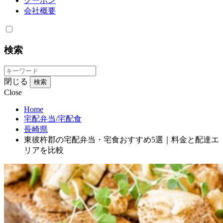
クーポン
会社概要
検索
閉じる
検索
Close
Home
宅配弁当/宅配食
長崎県
東彼杵郡の宅配弁当・宅食おすすめ5選｜料金と配達エ
リアを比較