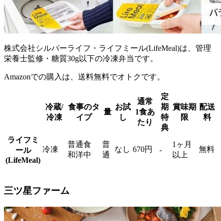
株式会社シルバーライフ・ライフミール(LifeMeal)は、管理
栄養士監修・糖質30g以下の冷凍弁当
です。
Amazonでの購入は、送料無料でオトクです。
定
通常
冷蔵/
食事のタ
お試
期
賞味期
配送
量
1食あ
冷凍
イプ
し
特
限
料
たり
典
ライフミ
普通食
普
1ヶ月
冷凍
なし
670円
無料
-
ール
和洋中
通
以上
(LifeMeal)
三ツ星ファーム