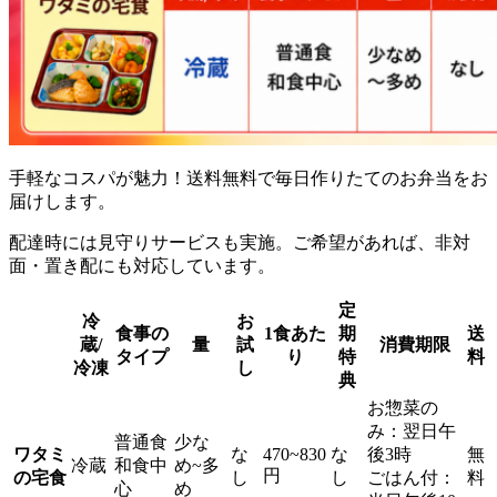
手軽なコスパが魅力！送料無料で毎日作りたてのお弁当をお
届け
します。
配達時には見守りサービスも実施。ご希望があれば、非対
面・置き配にも対応しています。
定
冷
お
食事の
1食あた
期
送
蔵/
量
試
消費期限
タイプ
り
特
料
冷凍
し
典
お惣菜の
み：翌日午
普通食
少な
ワタミ
な
470~830
な
後3時
無
冷蔵
和食中
め~多
円
の宅食
し
し
ごはん付：
料
心
め