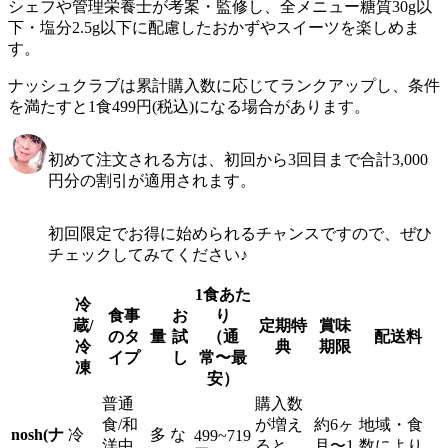
シェフや管理栄養士が考案・監修し、全メニュー糖質30g以
下・塩分2.5g以下に配慮したおかずやスイーツを楽しめま
す。
ナッシュクラブは累計購入数に応じてランクアップし、条件
を満たすと1食499円(税込)になる場合があります。
初めて注文される方は、初回から3回目まで合計3,000
円分の割引が適用されます。
初回限定でお得に始められるチャンスですので、ぜひ
チェックしてみてください♪
1食あた
冷
食事
お
り
蔵/
定期特
賞味
のタ
量
試
（通
配送料
冷
典
期限
イプ
し
常〜最
凍
安）
普通
購入数
食/和
が増え
約6ヶ
地域・食
nosh(ナ
冷
多
な
499~719
洋中
ると
月〜1
数により