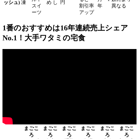
円
ッシュ)
凍
め
し
スイ
割引率
年
異なる
ーツ
アップ
1番のおすすめは16年連続売上シェア
No.1！大手ワタミの宅食
まごこ
まごこ
まごこ
まごこ
まごこ
まごこ
ろ
ろ
ろ
ろ
ろ
ろ