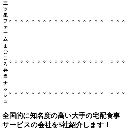
三
ツ
星
フ
○
○
○
○
○
○
○
○
○
○
○
○
○
○
○
○
○
○
○
○
ァ
ー
ム
ま
ご
こ
○
○
○
○
○
○
○
○
○
○
○
○
○
○
○
○
○
○
○
○
ろ
弁
当
ナ
ッ
○
○
○
○
○
○
○
○
○
○
○
○
○
○
○
○
○
○
○
○
シ
ュ
全国的に知名度の高い大手の宅配食事
サービスの会社を5社紹介します！