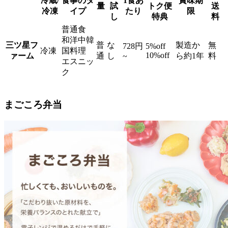
冷蔵/
食事のタ
1食あ
賞味期
量
試
トク便
送
冷凍
イプ
たり
限
し
特典
料
普通食
和洋中韓
三ツ星フ
普
な
製造か
無
728円
5%off
冷凍
国料理
10%off
ァーム
通
し
ら約1年
料
~
エスニッ
ク
まごころ弁当