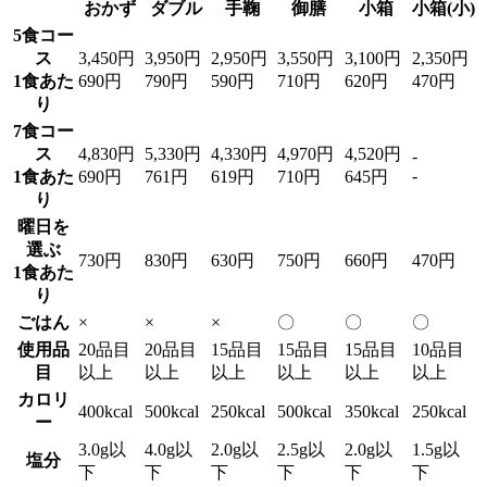
おかず
ダブル
手鞠
御膳
小箱
小箱(小)
5食コー
ス
3,450円
3,950円
2,950円
3,550円
3,100円
2,350円
1食あた
690円
790円
590円
710円
620円
470円
り
7食コー
ス
4,830円
5,330円
4,330円
4,970円
4,520円
-
-
1食あた
690円
761円
619円
710円
645円
り
曜日を
選ぶ
730円
830円
630円
750円
660円
470円
1食あた
り
ごはん
×
×
×
〇
〇
〇
使用品
20品目
20品目
15品目
15品目
15品目
10品目
目
以上
以上
以上
以上
以上
以上
カロリ
400kcal
500kcal
250kcal
500kcal
350kcal
250kcal
ー
3.0g以
4.0g以
2.0g以
2.5g以
2.0g以
1.5g以
塩分
下
下
下
下
下
下