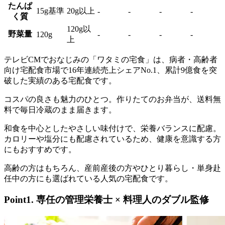
たんぱ
15g基準
20g以上
-
-
-
-
く質
120g以
野菜量
120g
-
-
-
-
上
テレビCMでおなじみの「ワタミの宅食」は、病者・高齢者
向け宅配食市場で16年連続売上シェアNo.1、累計9億食を突
破した実績のある宅配食
です。
コスパの良さも魅力のひとつ。作りたてのお弁当が、送料無
料で毎日冷蔵のまま届きます。
和食を中心としたやさしい味付けで、栄養バランスに配慮。
カロリーや塩分にも配慮されているため、健康を意識する方
にもおすすめです。
高齢の方はもちろん、産前産後の方やひとり暮らし・単身赴
任中の方にも選ばれている人気の宅配食です。
Point1. 専任の管理栄養士 × 料理人のダブル監修