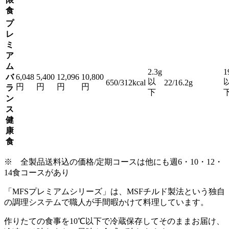
食
プ
レ
ミ
ア
ム
2.3g
1
バ
6,048
5,400
12,096
10,800
以
650/312kcal
22/16.2g
円
円
円
円
ラ
下
ン
ス
健
康
食
※ 全製品送料込の価格/定期コースは他にも週6・10・12・
14食コースがあり
「MFSプレミアムシリーズ」は、MSFチルド製法という独自
の調理システムで職人が手間暇かけて料理しています。
作りたての食事を10℃以下で冷蔵保存してそのままお届け、