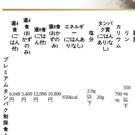
週4
週4
タンパ
食
週8食
エネルギ
カ
食
週8食
ク質
(お
(おか
ー
塩
リ
リ
(ご
(ごは
(ごはん
かず
ずの
(ごはんあ
分
ウ
ン
はん
ん付)
あり/な
の
み)
り/なし)
ム
付)
し)
み)
プ
レ
ミ
ア
ム
350
2.0g
タ
㎎
6,048
5,400
12,096
10,800
700
以
650kcal
20g
ン
円
円
円
円
㎎
以
下
パ
下
ク
制
限
食