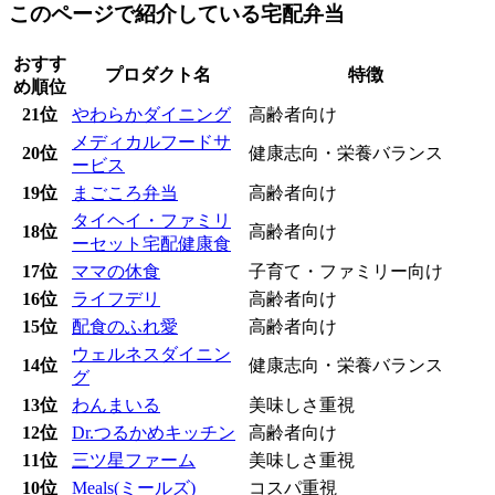
このページで紹介している宅配弁当
おすす
プロダクト名
特徴
め順位
21位
やわらかダイニング
高齢者向け
メディカルフードサ
20位
健康志向・栄養バランス
ービス
19位
まごころ弁当
高齢者向け
タイヘイ・ファミリ
18位
高齢者向け
ーセット宅配健康食
17位
ママの休食
子育て・ファミリー向け
16位
ライフデリ
高齢者向け
15位
配食のふれ愛
高齢者向け
ウェルネスダイニン
14位
健康志向・栄養バランス
グ
13位
わんまいる
美味しさ重視
12位
Dr.つるかめキッチン
高齢者向け
11位
三ツ星ファーム
美味しさ重視
10位
Meals(ミールズ)
コスパ重視