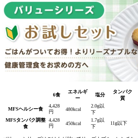
エネルギ
タンパク
6食
塩分
ー
質
4,428
2.0g以
MFSヘルシー食
480kcal
円
下
MFSタンパク調整
4,428
1.7g以
11g以下
450kcal
円
食
下