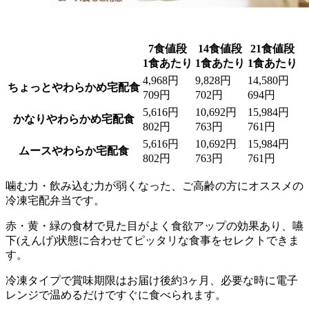
7食値段
14食値段
21食値段
1食あたり
1食あたり
1食あたり
4,968円
9,828円
14,580円
ちょっとやわらかめ宅配食
709円
702円
694円
5,616円
10,692円
15,984円
かなりやわらかめ宅配食
802円
763円
761円
5,616円
10,692円
15,984円
ムースやわらか宅配食
802円
763円
761円
噛む力・飲み込む力が弱くなった、ご高齢の方にオススメの
冷凍宅配弁当です。
赤・黄・緑の食材で見た目がよく食欲アップの効果あり、嚥
下(えんげ)状態に合わせてピッタリな食事をセレクトできま
す。
冷凍タイプで賞味期限はお届け後約3ヶ月、必要な時に電子
レンジで温めるだけですぐに食べられます。