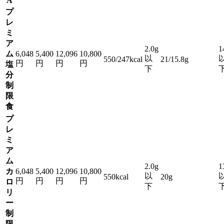
A
プ
レ
ミ
ア
2.0g
1
ム
6,048
5,400
12,096
10,800
以
550/247kcal
21/15.8g
円
円
円
円
塩
下
分
制
限
食
プ
レ
ミ
ア
ム
2.0g
1
カ
6,048
5,400
12,096
10,800
以
550kcal
20g
円
円
円
円
ロ
下
リ
ー
制
限