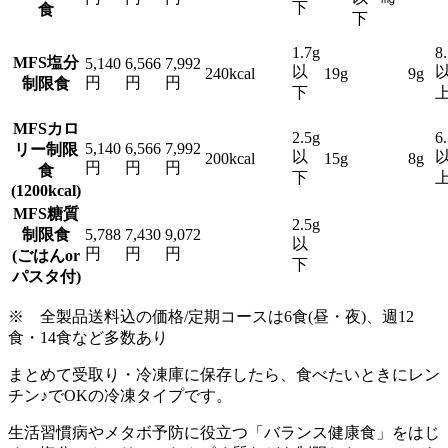
下
食
下
1.7g
8
MFS塩分
5,140
6,566
7,992
以
240kcal
19g
9g
円
円
円
制限食
下
MFSカロ
2.5g
6
5,140
6,566
7,992
リー制限
以
200kcal
15g
8g
円
円
円
食
下
(1200kcal)
MFS糖質
2.5g
制限食
5,788
7,430
9,072
以
円
円
円
(ごはんor
下
パスタ付)
※ 全製品送料込の価格/定期コースは6食(昼・夜)、週12
食・14食など多数あり
まとめて受取り・冷凍庫に保存したら、食べたいときにレン
チン♪でOKの冷凍タイプ
です。
生活習慣病やメタボ予防に役立つ「バランス健康食」をはじ