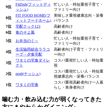
FitDish(フィットディ
忙しい人・時短重視
子育て・
9位
ッシュ)
ファミリー向け
FIT FOOD HOME(フ
美味しさ重視
健康志向・栄養
8位
ィットフードホーム)
バランス
7位
宅配クック123
高齢者向け
6位
食のそよ風
高齢者向け
忙しい人・時短重視
子育て・
5位
お弁当のぐ～
ファミリー向け
生活協同組合ララコ
高齢者向け
子育て・ファミリ
4位
ープ・夕食宅配
ー向け
ワタミの宅食ダイレ
コスパ重視
忙しい人・時短重
3位
クト
視
コスパ重視
忙しい人・時短重
2位
nosh(ナッシュ)
視
健康志向・栄養バランス
コスパ重視
高齢者向け
一人暮
1位
ワタミの宅食
らし・単身者向け
噛む力・飲み込む力が弱くなってきた