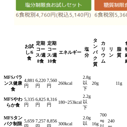
タ
定期
定期
カ
お試
ン
コー
コー
塩
リ
リ
脂
し/6
エネルギー
パ
ス/週
ス/週
分
ウ
ン
質
食
ク
8食
10食
ム
質
MFSバラ
2.8g
4,881
6,220
7,560
以
ンス健康
260kcal
20g
11g
円
円
円
下
食
2.2g
MFSやわ
5,335
6,825
8,316
以
180~253kcal
円
円
円
らか食
下
700
MFSタン
2.0g
㎎
5,659
7,257
8,856
240
以
パク制限
300kcal
16g
円
円
円
以
㎎