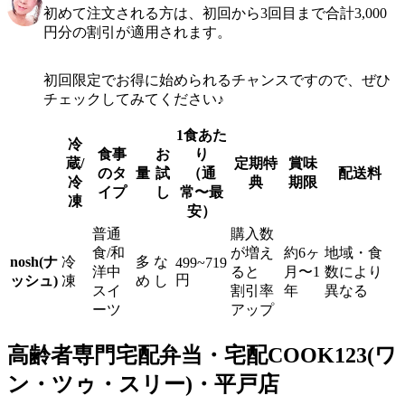
初めて注文される方は、初回から3回目まで合計3,000
円分の割引が適用されます。
初回限定でお得に始められるチャンスですので、ぜひ
チェックしてみてください♪
1食あた
冷
食事
お
り
蔵/
定期特
賞味
のタ
量
試
（通
配送料
冷
典
期限
イプ
し
常〜最
凍
安）
普通
購入数
食/和
が増え
約6ヶ
地域・食
nosh(ナ
冷
多
な
499~719
洋中
ると
月〜1
数により
円
ッシュ)
凍
め
し
スイ
割引率
年
異なる
ーツ
アップ
高齢者専門宅配弁当・宅配COOK123(ワ
ン・ツゥ・スリー)・平戸店