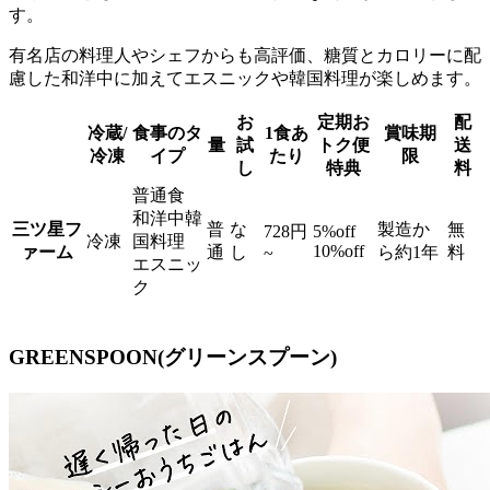
す。
有名店の料理人やシェフからも高評価、糖質とカロリーに配
慮した和洋中に加えてエスニックや韓国料理が楽しめます。
お
定期お
配
冷蔵/
食事のタ
1食あ
賞味期
量
試
トク便
送
冷凍
イプ
たり
限
し
特典
料
普通食
和洋中韓
三ツ星フ
普
な
製造か
無
728円
5%off
冷凍
国料理
10%off
ァーム
通
し
ら約1年
料
~
エスニッ
ク
GREENSPOON(グリーンスプーン)