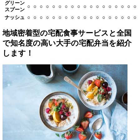
グリーン
○
○
○
○
○
○
○
○
○
○
○
○
○
○
○
○
○
○
スプーン
ナッシュ
○
○
○
○
○
○
○
○
○
○
○
○
○
○
○
○
○
○
地域密着型の宅配食事サービスと全国
で知名度の高い大手の宅配弁当を紹介
します！