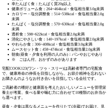
幸たんぱく食：たんぱく質20g以上
健康ボリューム食：264~464kcal・食塩相当量3.0g未満
カロリー・塩分調整食：514~538kcal・食塩相当量2.0g
未満
たんぱく・塩分調整食：570~630kcal・食塩相当量2.0g
未満
透析食：598~622kcal・食塩相当量2.0g未満
消化にやさしい食：140~197kcal・食塩相当量2.0g未満
やわらか食：306~408kcal・食塩相当量3.0g未満
ムースセット食：458~474kcal・食塩相当量2.0g未満
朝食(昼食・夕食を利用の人のみ)：パンやおじやあり
※ ごはん付、おかずのみがあります
宅配COOK123(ワン・ツゥ・スリー)は高齢者専門の宅配食
で、健康寿命の伸長を目指しながら、お節介精神を忘れない
お隣さんのようなお付き合いを目指している会社
です。
ご高齢者の嗜好と健康面を考えたおいしいメニューを管理栄
養士が考案、食べる量や噛む力に合わせて10種類のお弁当か
ら選べます。
昼食・夕食は異なるメニューを作りたて(冷蔵)でお届け、見