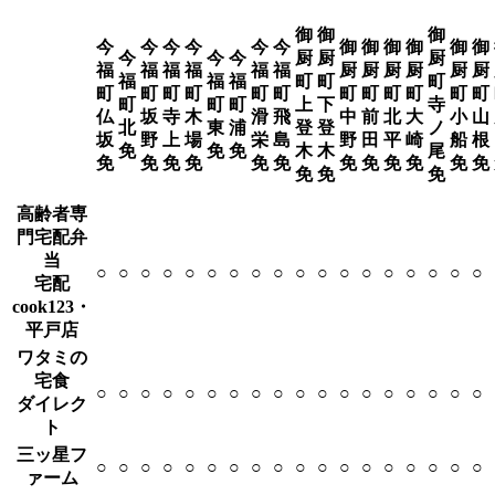
御
御
御
今
今
今
今
今
今
御
御
御
御
御
御
今
今
今
厨
厨
厨
福
福
福
福
福
福
厨
厨
厨
厨
厨
厨
福
福
福
町
町
町
町
町
町
町
町
町
町
町
町
町
町
町
町
町
町
上
下
寺
仏
坂
寺
木
滑
飛
中
前
北
大
小
山
北
東
浦
登
登
ノ
坂
野
上
場
栄
島
野
田
平
崎
船
根
免
免
免
木
木
尾
免
免
免
免
免
免
免
免
免
免
免
免
免
免
免
高齢者専
門宅配弁
当
○
○
○
○
○
○
○
○
○
○
○
○
○
○
○
○
○
○
宅配
cook123・
平戸店
ワタミの
宅食
○
○
○
○
○
○
○
○
○
○
○
○
○
○
○
○
○
○
ダイレク
ト
三ッ星フ
○
○
○
○
○
○
○
○
○
○
○
○
○
○
○
○
○
○
ァーム