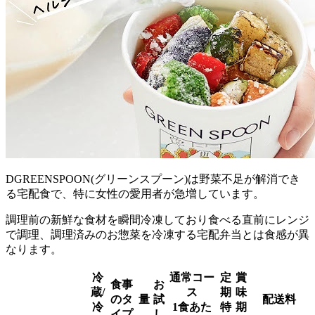
DGREENSPOON(グリーンスプーン)は野菜不足が解消でき
る宅配食で、特に女性の愛用者が急増
しています。
調理前の新鮮な食材を瞬間冷凍しており食べる直前にレンジ
で調理、調理済みのお惣菜を冷凍する宅配弁当とは食感が異
なります。
冷
通常コー
定
賞
食事
お
蔵/
ス
期
味
のタ
量
試
配送料
冷
1食あた
特
期
イプ
し