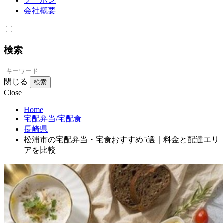
クーポン
会社概要
検索
閉じる
検索
Close
Home
宅配弁当/宅配食
長崎県
松浦市の宅配弁当・宅食おすすめ5選｜料金と配達エリ
アを比較