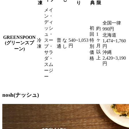
凍
り
典
限
メイ
ン・
ディ
全国一律
ッシ
初
約
990円
ュ・
回
1
北海道
GREENSPOON
ヶ
冷
スー
普
な
540~1,053
特
1,474~1,760
(グリーンスプ
円
月
凍
プ・
通
し
別
円
ーン)
以
サラ
価
沖縄
上
2,420~3,190
ダ・
格
円
スム
ージ
ー
nosh(ナッシュ)