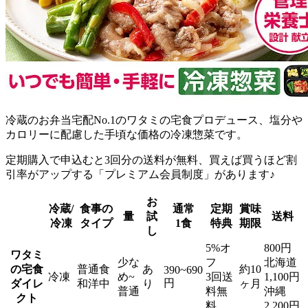
冷蔵のお弁当宅配No.1のワタミの宅食プロデュース、塩分や
カロリーに配慮した手頃な価格の冷凍惣菜
です。
定期購入で申込むと3回分の送料が無料、買えば買うほど割
引率がアップする「プレミアム会員制度」があります♪
お
冷蔵/
食事の
通常
定期
賞味
量
試
送料
冷凍
タイプ
1食
特典
期限
し
5%オ
800円
ワタミ
少な
フ
北海道
の宅食
普通食
あ
約10
390~690
冷凍
め~
3回送
1,100円
円
ダイレ
和洋中
り
ヶ月
普通
料無
沖縄
クト
料
2,200円