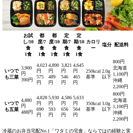
お試
都
都
定
定
し/10
度/7
度/10
期/7
期/10
カロリ
塩分
配送料
食
食
食
食
食
ー
1食
1食
1食
1食
1食
800円
4,023
4,890
3,821
4,645
3,900
北海道
いつで
円
円
円
円
250kcal
2.0g
円
1,100円
575
489
546
465
基準
以下
も三菜
390円
沖縄
円
円
円
円
2,200円
800円
4,828
5,930
4,586
5,633
4,880
北海道
いつで
円
円
円
円
350kcal
3.0g
円
1,100円
690
593
656
564
基準
以下
も五菜
488円
沖縄
円
円
円
円
2,200円
冷蔵のお弁当宅配No.1「ワタミの宅食」ならではの経験と実