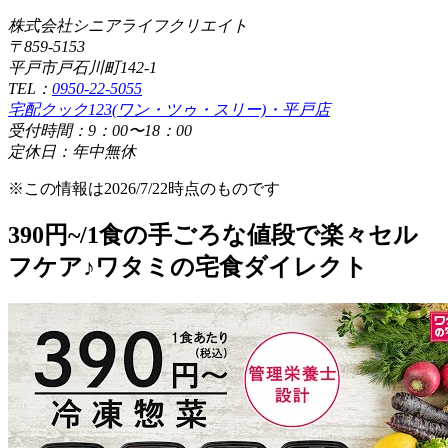
株式会社シニアライフクリエイト
〒859-5153
平戸市戸石川町142-1
TEL：
0950-22-5055
宅配クック123(ワン・ツゥ・スリー)・平戸店
受付時間：9：00〜18：00
定休日：年中無休
※この情報は2026/7/22時点のものです
390円~/1食の手ごろな値段で楽々セル
フケア♪ワタミの宅食ダイレクト