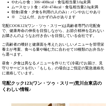
やわらか食：306~408kcal・食塩相当量3.0g未満
ムースセット食：458~474kcal・食塩相当量2.0g未満
朝食(昼食・夕食を利用の人のみ)：パンやおじやあり
※ ごはん付、おかずのみがあります
宅配COOK123(ワン・ツゥ・スリー)は高齢者専門の宅配食
で、健康寿命の伸長を目指しながら、お節介精神を忘れない
お隣さんのようなお付き合いを目指している会社
です。
ご高齢者の嗜好と健康面を考えたおいしいメニューを管理栄
養士が考案、食べる量や噛む力に合わせて10種類のお弁当か
ら選べます。
昼食・夕食は異なるメニューを作りたて(冷蔵)でお届け、見
守りサービスを行い「もしも」の場合はご指定の緊急連絡先
に連絡しています。
宅配クック123(ワン・ツゥ・スリー)荒川台東店の
くわしい情報♪