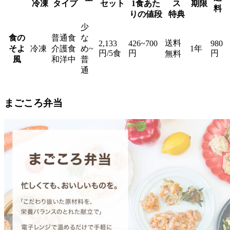
冷凍
タイプ
セット
1食あた
ス
期限
料
りの値段
特典
少
食の
普通食
な
送料
2,133
426~700
980
そよ
冷凍
介護食
め~
1年
円/5食
円
円
無料
風
和洋中
普
通
まごころ弁当