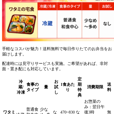
手軽なコスパが魅力！送料無料で毎日作りたてのお弁当をお
届け
します。
配達時には見守りサービスも実施。ご希望があれば、非対
面・置き配にも対応しています。
定
冷
お
食事の
1食あた
期
送
蔵/
量
試
消費期限
タイプ
り
特
料
冷凍
し
典
お惣菜の
み：翌日午
普通食
少な
ワタミ
な
470~830
な
後3時
無