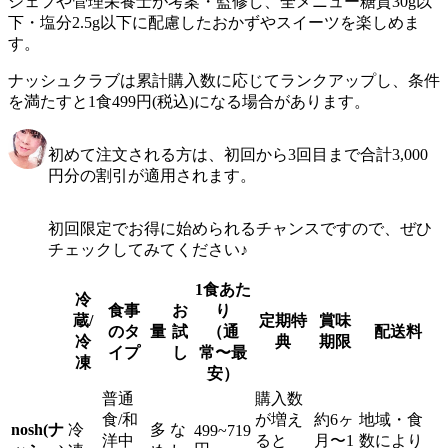
シェフや管理栄養士が考案・監修し、全メニュー糖質30g以
下・塩分2.5g以下に配慮したおかずやスイーツを楽しめま
す。
ナッシュクラブは累計購入数に応じてランクアップし、条件
を満たすと1食499円(税込)になる場合があります。
初めて注文される方は、初回から3回目まで合計3,000
円分の割引が適用されます。
初回限定でお得に始められるチャンスですので、ぜひ
チェックしてみてください♪
1食あた
冷
食事
お
り
蔵/
定期特
賞味
のタ
量
試
（通
配送料
冷
典
期限
イプ
し
常〜最
凍
安）
普通
購入数
食/和
が増え
約6ヶ
地域・食
nosh(ナ
冷
多
な
499~719
洋中
ると
月〜1
数により