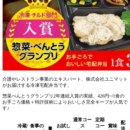
介護やレストラン事業のエキスパート、株式会社ユニマット
がお届けする冷凍宅配弁当
です。
惣菜べんとうグランプリ2年連続入賞の実績、426円~/1食の
お手ごろ価格＋特許技術によりおいしさ完全キープが人気で
す♪
通常コー
定期
配
冷蔵/
食事の
お試し
ス
コー
賞味
量
送