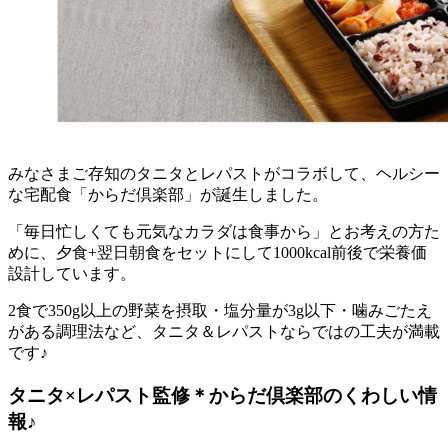
みなさまご存知のタニタとレパストがコラボして、ヘルシー
な宅配食「からだ倶楽部」が誕生
しました。
「毎日忙しくても元気なカラダは食事から」とお考えの方た
めに、夕食+翌日朝食をセットにして1000kcal前後で栄養価
設計
しています。
2食で350g以上の野菜を摂取・塩分量が3g以下・噛みごたえ
がある調理法など、タニタ＆レパストならではの工夫が満載
です♪
タニタ×レパスト監修＊からだ倶楽部のくわしい情
報♪