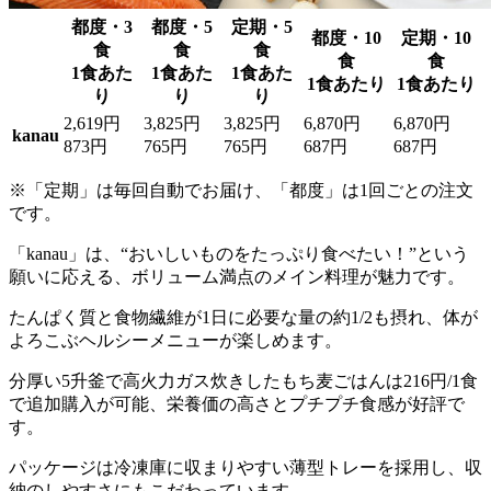
都度・3
都度・5
定期・5
都度・10
定期・10
食
食
食
食
食
1食あた
1食あた
1食あた
1食あたり
1食あたり
り
り
り
2,619円
3,825円
3,825円
6,870円
6,870円
kanau
873円
765円
765円
687円
687円
※「定期」は毎回自動でお届け、「都度」は1回ごとの注文
です。
「kanau」は、“おいしいものをたっぷり食べたい！”という
願いに応える、ボリューム満点のメイン料理が魅力
です。
たんぱく質と食物繊維が1日に必要な量の約1/2も摂れ、体が
よろこぶヘルシーメニューが楽しめます。
分厚い5升釜で高火力ガス炊きしたもち麦ごはんは216円/1食
で追加購入が可能、栄養価の高さとプチプチ食感が好評
で
す。
パッケージは冷凍庫に収まりやすい薄型トレーを採用し、収
納のしやすさにもこだわっています。