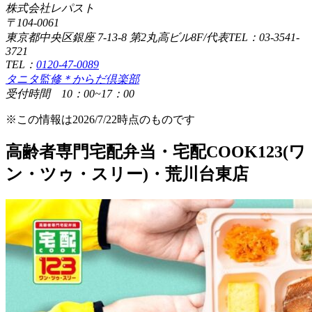
株式会社レパスト
〒104-0061
東京都中央区銀座 7-13-8 第2丸高ビル8F/代表TEL：03-3541-
3721
TEL：
0120-47-0089
タニタ監修＊からだ倶楽部
受付時間 10：00~17：00
※この情報は2026/7/22時点のものです
高齢者専門宅配弁当・宅配COOK123(ワ
ン・ツゥ・スリー)・荒川台東店