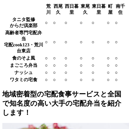
荒
西尾
西日暮
東尾
東日暮
町
南千
川
久
里
久
里
屋
住
タニタ監修
○
○
○
○
○
○
○
からだ倶楽部
高齢者専門宅配弁
当
○
○
○
○
○
○
○
宅配cook123・荒川
台東店
食のそよ風
○
○
○
○
○
○
○
まごころ弁当
○
○
○
○
○
○
○
ナッシュ
○
○
○
○
○
○
○
ワタミの宅食
○
○
○
○
○
○
○
地域密着型の宅配食事サービスと全国
で知名度の高い大手の宅配弁当を紹介
します！