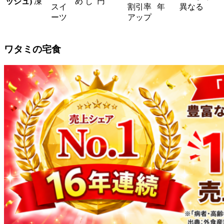
円
ッシュ)
凍
め
し
スイ
割引率
年
異なる
ーツ
アップ
ワタミの宅食