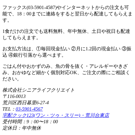
ファックス(03-5901-4587)やインターネットからの注文も可
能で、18：00までに連絡をすると翌日から配達してもらえま
す。
1食だけの注文でも送料無料、年中無休、土日や祝日も配達
してもらえます。
お支払方法は、①毎回現金払い ②月に1.2回の現金払い ③振
込 ④銀行引落から選べます。
ごはん付やおかずのみ、魚の骨を抜く・アレルギーやきざ
み、おかゆなど細かく個別対応OK、ご注文の際にご相談く
ださい。
株式会社シニアライフクリエイト
〒116-0013
荒川区西日暮里6-27-4
TEL：
03-5901-4567
宅配クック123(ワン・ツゥ・スリー)・荒川台東店
受付時間：9：00〜18：00
定休日：年中無休