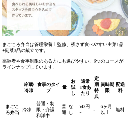
まごころ弁当は管理栄養士監修、残さず食べやすい主菜1品
+副菜3品の献立
です。
高齢者や食事制限のある方にも選びやすい、6つのコースが
ラインナップしています。
定
お
通常
冷蔵/
食事のタイ
期
賞味期
配送
量
試
1食あ
冷凍
プ
特
限
料
し
たり
典
普通・制
まごこ
普
な
543円
6ヶ月
冷凍
限・介護
-
無料
ろ弁当
通
し
～
以上
和洋中