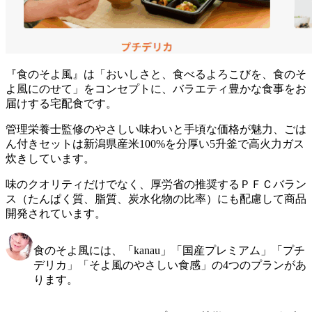
『食のそよ風』は「おいしさと、食べるよろこびを、食のそ
よ風にのせて」をコンセプトに、バラエティ豊かな食事をお
届けする宅配食
です。
管理栄養士監修のやさしい味わいと手頃な価格が魅力、ごは
ん付きセットは新潟県産米100%を分厚い5升釜で高火力ガス
炊き
しています。
味のクオリティだけでなく、
厚労省の推奨するＰＦＣバラン
ス（たんぱく質、脂質、炭水化物の比率）にも配慮して商品
開発
されています。
食のそよ風には、「kanau」「国産プレミアム」「プチ
デリカ」「そよ風のやさしい食感」の4つのプランがあ
ります。