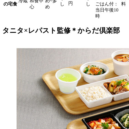
冷蔵
和食中
め~多
円
の宅食
し
し
ごはん付：
料
心
め
当日午後10
時
タニタ×レパスト監修＊からだ倶楽部