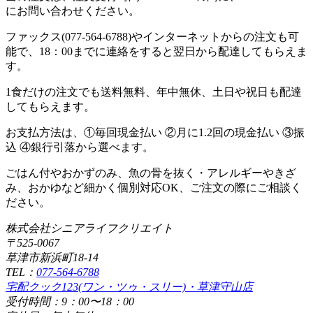
にお問い合わせください。
ファックス(077-564-6788)やインターネットからの注文も可
能で、18：00までに連絡をすると翌日から配達してもらえま
す。
1食だけの注文でも送料無料、年中無休、土日や祝日も配達
してもらえます。
お支払方法は、①毎回現金払い ②月に1.2回の現金払い ③振
込 ④銀行引落から選べます。
ごはん付やおかずのみ、魚の骨を抜く・アレルギーやきざ
み、おかゆなど細かく個別対応OK、ご注文の際にご相談く
ださい。
株式会社シニアライフクリエイト
〒525-0067
草津市新浜町18-14
TEL：
077-564-6788
宅配クック123(ワン・ツゥ・スリー)・草津守山店
受付時間：9：00〜18：00