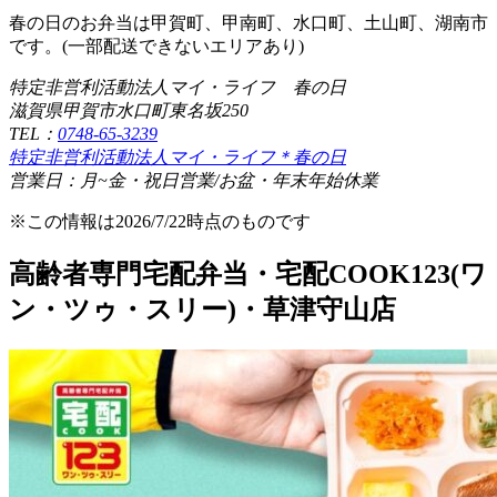
春の日のお弁当は甲賀町、甲南町、水口町、土山町、湖南市
です。(一部配送できないエリアあり)
特定非営利活動法人マイ・ライフ 春の日
滋賀県甲賀市水口町東名坂250
TEL：
0748-65-3239
特定非営利活動法人マイ・ライフ＊春の日
営業日：月~金・祝日営業/お盆・年末年始休業
※この情報は2026/7/22時点のものです
高齢者専門宅配弁当・宅配COOK123(ワ
ン・ツゥ・スリー)・草津守山店