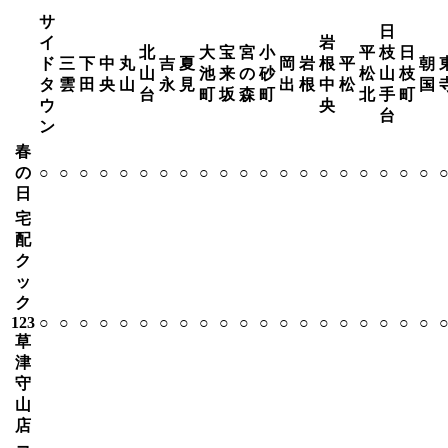
サ
日
イ
岩
北
大
宝
宮
小
平
枝
日
ド
三
下
中
丸
吉
夏
岡
岩
根
平
朝
山
池
来
の
砂
松
山
枝
タ
雲
田
央
山
永
見
出
根
中
松
国
台
町
坂
森
町
北
手
町
ウ
央
台
ン
春
の
○
○
○
○
○
○
○
○
○
○
○
○
○
○
○
○
○
○
○
○
日
宅
配
ク
ッ
ク
123
○
○
○
○
○
○
○
○
○
○
○
○
○
○
○
○
○
○
○
○
草
津
守
山
店