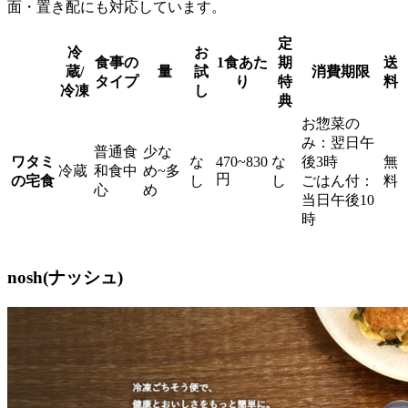
面・置き配にも対応しています。
定
冷
お
食事の
1食あた
期
送
蔵/
量
試
消費期限
タイプ
り
特
料
冷凍
し
典
お惣菜の
み：翌日午
普通食
少な
ワタミ
な
470~830
な
後3時
無
冷蔵
和食中
め~多
円
の宅食
し
し
ごはん付：
料
心
め
当日午後10
時
nosh(ナッシュ)