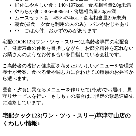
消化にやさしい食：140~197kcal・食塩相当量2.0g未満
やわらか食：306~408kcal・食塩相当量3.0g未満
ムースセット食：458~474kcal・食塩相当量2.0g未満
朝食(昼食・夕食を利用の人のみ)：パンやおじやあり
※ ごはん付、おかずのみがあります
宅配COOK123(ワン・ツゥ・スリー)は高齢者専門の宅配食
で、健康寿命の伸長を目指しながら、お節介精神を忘れない
お隣さんのようなお付き合いを目指している会社
です。
ご高齢者の嗜好と健康面を考えたおいしいメニューを管理栄
養士が考案、食べる量や噛む力に合わせて10種類のお弁当か
ら選べます。
昼食・夕食は異なるメニューを作りたて(冷蔵)でお届け、見
守りサービスを行い「もしも」の場合はご指定の緊急連絡先
に連絡しています。
宅配クック123(ワン・ツゥ・スリー)草津守山店の
くわしい情報♪