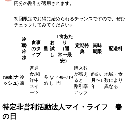
円分の割引が適用されます。
初回限定でお得に始められるチャンスですので、ぜひ
チェックしてみてください♪
1食あた
冷
食事
お
り
蔵/
定期特
賞味
のタ
量
試
（通
配送料
冷
典
期限
イプ
し
常〜最
凍
安）
普通
購入数
食/和
が増え
約6ヶ
地域・食
nosh(ナ
冷
多
な
499~719
洋中
ると
月〜1
数により
円
ッシュ)
凍
め
し
スイ
割引率
年
異なる
ーツ
アップ
特定非営利活動法人マイ・ライフ 春
の日