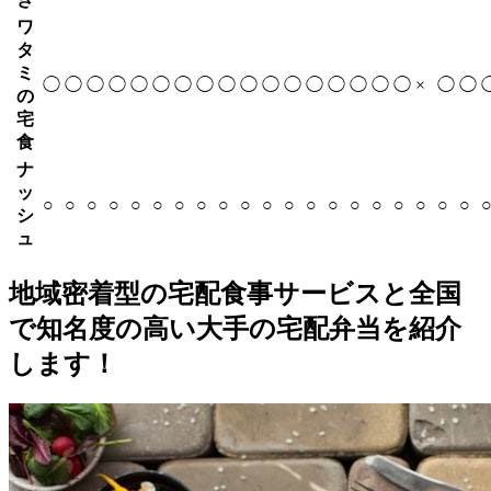
ワ
タ
ミ
◯
◯
◯
◯
◯
◯
◯
◯
◯
◯
◯
◯
◯
◯
◯
◯
◯
×
◯
◯
の
宅
食
ナ
ッ
○
○
○
○
○
○
○
○
○
○
○
○
○
○
○
○
○
○
○
○
シ
ュ
地域密着型の宅配食事サービスと全国
で知名度の高い大手の宅配弁当を紹介
します！