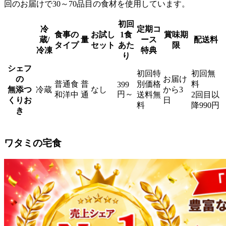
回のお届けで30～70品目の食材を使用しています。
初回
冷
定期コ
食事の
お試し
1食
賞味期
蔵/
量
ース
配送料
タイプ
セット
あた
限
冷凍
特典
り
シェフ
初回特
初回無
の
お届け
普通食
普
別価格
料
399
無添つ
冷蔵
なし
から3
円～
和洋中
通
送料無
2回目以
くりお
日
料
降990円
き
ワタミの宅食