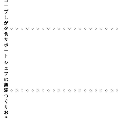
コ
ー
プ
し
が
夕
○
○
○
○
○
○
○
○
○
○
○
○
○
○
○
○
○
○
○
○
食
サ
ポ
ー
ト
シ
ェ
フ
の
無
添
○
○
○
○
○
○
○
○
○
○
○
○
○
○
○
○
○
○
○
○
つ
く
り
お
き