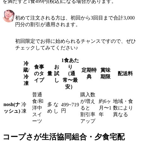
を満たすと1食499円(税込)になる場合があります。
初めて注文される方は、初回から3回目まで合計3,000
円分の割引が適用されます。
初回限定でお得に始められるチャンスですので、ぜひ
チェックしてみてください♪
1食あた
冷
食事
お
り
蔵/
定期特
賞味
のタ
量
試
（通
配送料
冷
典
期限
イプ
し
常〜最
凍
安）
普通
購入数
食/和
が増え
約6ヶ
地域・食
nosh(ナ
冷
多
な
499~719
洋中
ると
月〜1
数により
円
ッシュ)
凍
め
し
スイ
割引率
年
異なる
ーツ
アップ
コープさが生活協同組合・夕食宅配