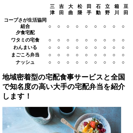
三
吉
大
松
田
石
立
箱
豆
津
田
曲
隈
手
動
野
川
田
コープさが生活協同
組合
○
○
○
○
○
○
○
○
○
夕食宅配
ワタミの宅食
○
○
○
○
○
○
○
○
○
わんまいる
○
○
○
○
○
○
○
○
○
まごころ弁当
○
○
○
○
○
○
○
○
○
ナッシュ
○
○
○
○
○
○
○
○
○
地域密着型の宅配食事サービスと全国
で知名度の高い大手の宅配弁当を紹介
します！