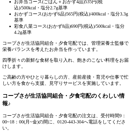
お弁当コース(ごはん＋おかず4品)535円(税
込)/500kcal・塩分2.7g基準
おかずコース(おかず6品)565円(税込)/400kcal・塩分3.3g
基準
彩食八菜コース(おかず8品)690円(税込)/500kcal・塩分
4.2g基準
コープさが生活協同組合・夕食宅配では、管理栄養士監修で
栄養バランスを考えたお弁当を作っています。
四季折々の新鮮な食材を取り入れ、飽きのこない料理をお届
けします。
ご高齢の方やひとり暮らしの方、産前産後・育児や仕事で忙
しい方を食から支援、見守りサービスを実施しています。
コープさが生活協同組合・夕食宅配のくわしい情
報♪
コープさが生活協同組合・夕食宅配の注文は、受付時間9：
00~18：00(月~金)の間に、0120-443-304へ電話をしてくださ
い。