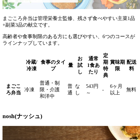
まごころ弁当は管理栄養士監修、残さず食べやすい主菜1品
+副菜3品の献立
です。
高齢者や食事制限のある方にも選びやすい、6つのコースが
ラインナップしています。
定
お
通常
冷蔵/
食事のタイ
期
賞味期
配送
量
試
1食あ
冷凍
プ
特
限
料
し
たり
典
普通・制
まごこ
普
な
543円
6ヶ月
冷凍
限・介護
-
無料
ろ弁当
通
し
～
以上
和洋中
nosh(ナッシュ)