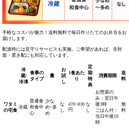
手軽なコスパが魅力！送料無料で毎日作りたてのお弁当をお
届け
します。
配達時には見守りサービスも実施。ご希望があれば、非対
面・置き配にも対応しています。
定
冷
お
食事の
1食あた
期
送
蔵/
量
試
消費期限
タイプ
り
特
料
冷凍
し
典
お惣菜の
み：翌日午
普通食
少な
ワタミ
な
470~830
な
後3時
無
冷蔵
和食中
め~多
円
の宅食
し
し
ごはん付：
料
心
め
当日午後10
時