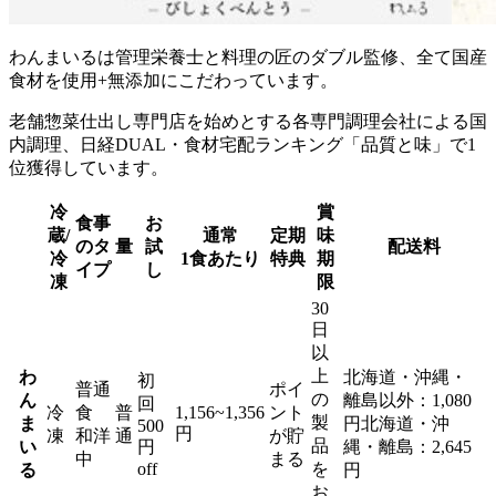
わんまいるは管理栄養士と料理の匠のダブル監修、全て国産
食材を使用+無添加にこだわっています。
老舗惣菜仕出し専門店を始めとする各専門調理会社による国
内調理、日経DUAL・食材宅配ランキング「品質と味」で1
位獲得しています。
冷
賞
食事
お
蔵/
通常
定期
味
のタ
量
試
配送料
冷
1食あたり
特典
期
イプ
し
凍
限
30
日
以
上
わ
北海道・沖縄・
初
普通
ポイ
の
ん
離島以外：1,080
回
冷
食
普
1,156~1,356
ント
製
ま
円北海道・沖
500
円
凍
和洋
通
が貯
品
い
円
縄・離島：2,645
中
まる
off
を
る
円
お