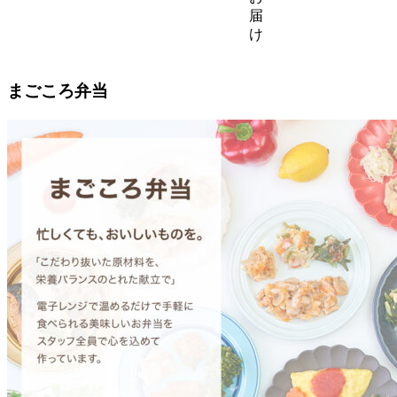
届
け
まごころ弁当