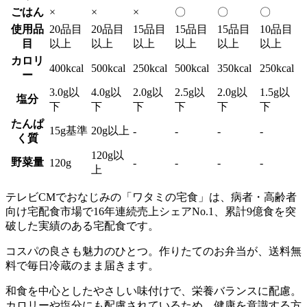
ごはん
×
×
×
〇
〇
〇
使用品
20品目
20品目
15品目
15品目
15品目
10品目
目
以上
以上
以上
以上
以上
以上
カロリ
400kcal
500kcal
250kcal
500kcal
350kcal
250kcal
ー
3.0g以
4.0g以
2.0g以
2.5g以
2.0g以
1.5g以
塩分
下
下
下
下
下
下
たんぱ
15g基準
20g以上
-
-
-
-
く質
120g以
野菜量
120g
-
-
-
-
上
テレビCMでおなじみの「ワタミの宅食」は、病者・高齢者
向け宅配食市場で16年連続売上シェアNo.1、累計9億食を突
破した実績のある宅配食
です。
コスパの良さも魅力のひとつ。作りたてのお弁当が、送料無
料で毎日冷蔵のまま届きます。
和食を中心としたやさしい味付けで、栄養バランスに配慮。
カロリーや塩分にも配慮されているため、健康を意識する方