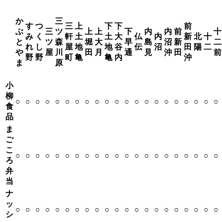
か
三
す
つ
三
上
下
下
前
ぶ
三
ツ
上
上
下
内
内
前
十
み
く
軒
土
土
大
仏
内
新
北
十
と
ツ
森
堀
大
早
島
沼
新
二
れ
し
屋
地
地
谷
伝
沼
田
陽
二
や
屋
川
田
月
通
見
沖
田
前
野
野
町
亀
亀
内
沖
ま
原
小
柳
○
○
○
○
○
○
○
○
○
○
○
○
○
○
○
○
○
○
○
○
○
食
品
ま
ご
こ
○
○
○
○
○
○
○
○
○
○
○
○
○
○
○
○
○
○
○
○
○
ろ
弁
当
ナ
ッ
○
○
○
○
○
○
○
○
○
○
○
○
○
○
○
○
○
○
○
○
○
シ