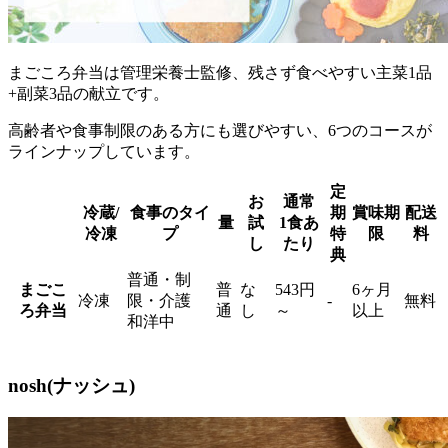
まごころ弁当は管理栄養士監修、残さず食べやすい主菜1品
+副菜3品の献立
です。
高齢者や食事制限のある方にも選びやすい、6つのコースが
ラインナップしています。
定
お
通常
冷蔵/
食事のタイ
期
賞味期
配送
量
試
1食あ
冷凍
プ
特
限
料
し
たり
典
普通・制
まごこ
普
な
543円
6ヶ月
冷凍
限・介護
-
無料
ろ弁当
通
し
～
以上
和洋中
nosh(ナッシュ)