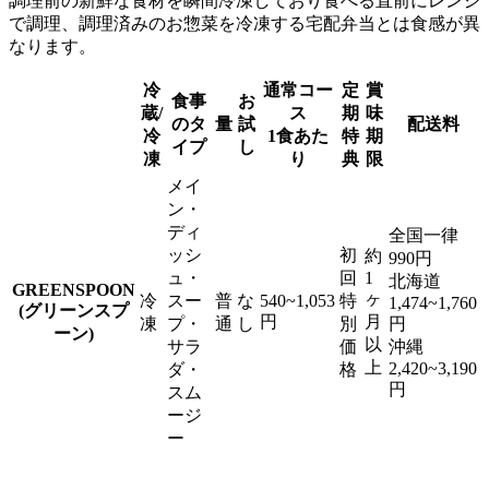
調理前の新鮮な食材を瞬間冷凍しており食べる直前にレンジ
で調理、調理済みのお惣菜を冷凍する宅配弁当とは食感が異
なります。
冷
通常コー
定
賞
食事
お
蔵/
ス
期
味
のタ
量
試
配送料
冷
1食あた
特
期
イプ
し
凍
り
典
限
メイ
ン・
ディ
全国一律
ッシ
初
約
990円
ュ・
回
1
北海道
GREENSPOON
ヶ
冷
スー
普
な
540~1,053
特
1,474~1,760
(グリーンスプ
円
月
凍
プ・
通
し
別
円
ーン)
以
サラ
価
沖縄
上
2,420~3,190
ダ・
格
円
スム
ージ
ー