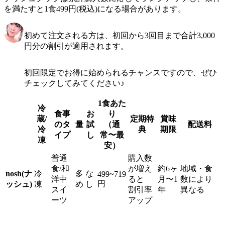
を満たすと1食499円(税込)になる場合があります。
初めて注文される方は、初回から3回目まで合計3,000
円分の割引が適用されます。
初回限定でお得に始められるチャンスですので、ぜひ
チェックしてみてください♪
1食あた
冷
食事
お
り
蔵/
定期特
賞味
のタ
量
試
（通
配送料
冷
典
期限
イプ
し
常〜最
凍
安）
普通
購入数
食/和
が増え
約6ヶ
地域・食
nosh(ナ
冷
多
な
499~719
洋中
ると
月〜1
数により
円
ッシュ)
凍
め
し
スイ
割引率
年
異なる
ーツ
アップ