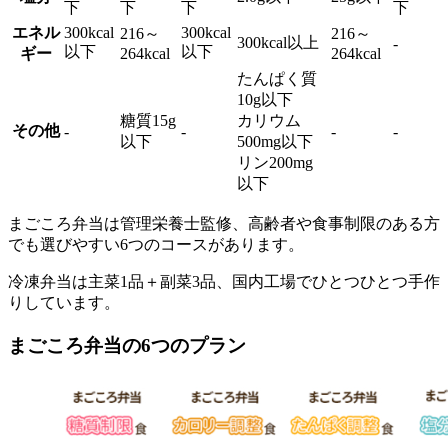
下
下
下
下
エネル
300kcal
300kcal
216～
216～
300kcal以上
-
以下
以下
ギー
264kcal
264kcal
たんぱく質
10g以下
糖質15g
カリウム
その他
-
-
-
-
以下
500mg以下
リン200mg
以下
まごころ弁当は管理栄養士監修、高齢者や食事制限のある方
でも選びやすい6つのコースがあります。
冷凍弁当は主菜1品＋副菜3品、国内工場でひとつひとつ手作
りしています。
まごころ弁当の6つのプラン