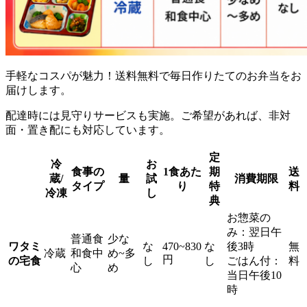
手軽なコスパが魅力！送料無料で毎日作りたてのお弁当をお
届け
します。
配達時には見守りサービスも実施。ご希望があれば、非対
面・置き配にも対応しています。
定
冷
お
食事の
1食あた
期
送
蔵/
量
試
消費期限
タイプ
り
特
料
冷凍
し
典
お惣菜の
み：翌日午
普通食
少な
ワタミ
な
470~830
な
後3時
無
冷蔵
和食中
め~多
円
の宅食
し
し
ごはん付：
料
心
め
当日午後10
時