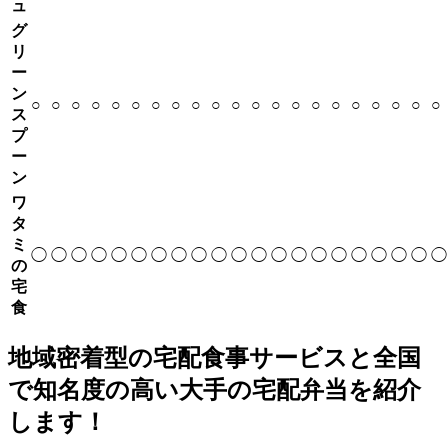
ュ
グ
リ
ー
ン
○
○
○
○
○
○
○
○
○
○
○
○
○
○
○
○
○
○
○
○
○
ス
プ
ー
ン
ワ
タ
ミ
◯
◯
◯
◯
◯
◯
◯
◯
◯
◯
◯
◯
◯
◯
◯
◯
◯
◯
◯
◯
◯
の
宅
食
地域密着型の宅配食事サービスと全国
で知名度の高い大手の宅配弁当を紹介
します！