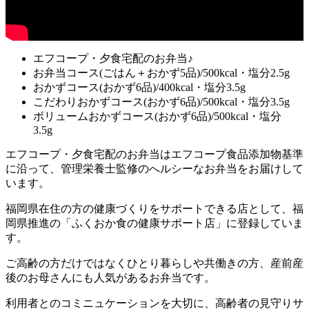
エフコープ・夕食宅配のお弁当♪
お弁当コース(ごはん＋おかず5品)/500kcal・塩分2.5g
おかずコース(おかず6品)/400kcal・塩分3.5g
こだわりおかずコース(おかず6品)/500kcal・塩分3.5g
ボリュームおかずコース(おかず6品)/500kcal・塩分
3.5g
エフコープ・夕食宅配のお弁当はエフコープ食品添加物基準
に沿って、管理栄養士監修のへルシーなお弁当をお届けして
います。
福岡県在住の方の健康づくりをサポートできる店として、福
岡県推進の「ふくおか食の健康サポート店」に登録
していま
す。
ご高齢の方だけではなくひとり暮らしや共働きの方、産前産
後のお母さんにも人気があるお弁当です。
利用者とのコミニュケーションを大切に、高齢者の見守りサ