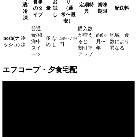
食事
お
り
蔵/
定期特
賞味
のタ
量
試
（通
配送料
冷
典
期限
イプ
し
常〜最
凍
安）
普通
購入数
食/和
が増え
約6ヶ
地域・食
nosh(ナ
冷
多
な
499~719
洋中
ると
月〜1
数により
円
ッシュ)
凍
め
し
スイ
割引率
年
異なる
ーツ
アップ
エフコープ・夕食宅配