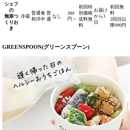
シェフ
初回特
初回無
の
お届け
普通食
普
別価格
料
399
無添つ
冷蔵
なし
から3
円～
和洋中
通
送料無
2回目以
くりお
日
料
降990円
き
GREENSPOON(グリーンスプーン)