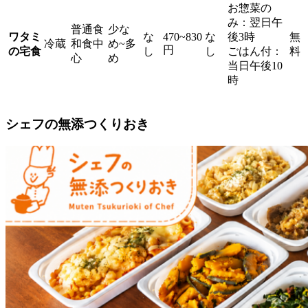
お惣菜の
み：翌日午
普通食
少な
ワタミ
な
470~830
な
後3時
無
冷蔵
和食中
め~多
円
の宅食
し
し
ごはん付：
料
心
め
当日午後10
時
シェフの無添つくりおき