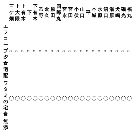
三
上
上
下
四
乙
倉
原
宮
宮
小
山
本
水
沼
湯
犬
磯
福
ケ
大
有
下
有
郎
平
野
久
田
永
田
伏
口
城
原
口
原
鳴
光
丸
畑
隈
木
木
丸
エ
フ
コ
ー
プ
○
○
○
○
○
○
○
○
○
○
○
○
○
○
○
○
○
○
○
○
○
夕
食
宅
配
ワ
タ
ミ
◯
◯
◯
◯
◯
◯
◯
◯
◯
◯
◯
◯
◯
◯
◯
◯
◯
◯
◯
◯
◯
の
宅
食
無
添