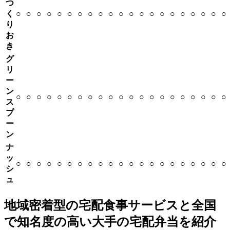
つ
く
○
○
○
○
○
○
○
○
○
○
○
○
○
○
○
○
○
○
○
○
○
り
お
き
グ
リ
ー
ン
○
○
○
○
○
○
○
○
○
○
○
○
○
○
○
○
○
○
○
○
○
ス
プ
ー
ン
ナ
ッ
○
○
○
○
○
○
○
○
○
○
○
○
○
○
○
○
○
○
○
○
○
シ
ュ
地域密着型の宅配食事サービスと全国
で知名度の高い大手の宅配弁当を紹介