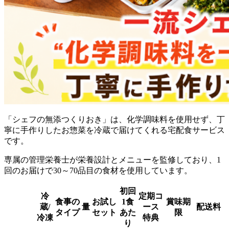
「シェフの無添つくりおき」は、化学調味料を使用せず、丁
寧に手作りしたお惣菜を冷蔵で届けてくれる宅配食サービス
です。
専属の管理栄養士が栄養設計とメニューを監修しており、1
回のお届けで30～70品目の食材を使用しています。
初回
冷
定期コ
食事の
お試し
1食
賞味期
蔵/
量
ース
配送料
タイプ
セット
あた
限
冷凍
特典
り