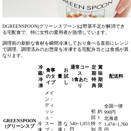
DGREENSPOON(グリーンスプーン)は野菜不足が解消でき
る宅配食で、特に女性の愛用者が急増
しています。
調理前の新鮮な食材を瞬間冷凍しており食べる直前にレンジ
で調理、調理済みのお惣菜を冷凍する宅配弁当とは食感が異
なります。
冷
通常コー
定
賞
食事
お
蔵/
ス
期
味
のタ
量
試
配送料
冷
1食あた
特
期
イプ
し
凍
り
典
限
メイ
ン・
ディ
全国一律
ッシ
初
約
990円
ュ・
回
1
北海道
GREENSPOON
ヶ
冷
スー
普
な
540~1,053
特
1,474~1,760
(グリーンスプ
円
月
凍
プ・
通
し
別
円