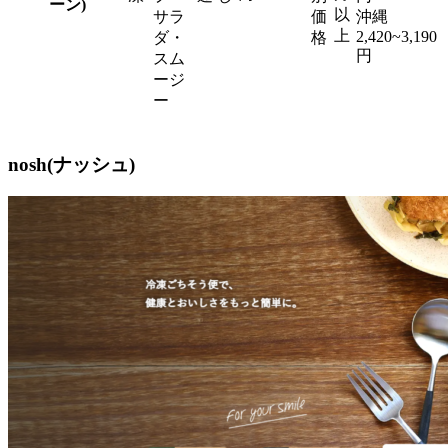
ーン)
以
サラ
価
沖縄
上
2,420~3,190
ダ・
格
円
スム
ージ
ー
nosh(ナッシュ)