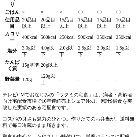
り
ごはん
×
×
×
〇
〇
〇
使用品
20品目
20品目
15品目
15品目
15品目
10品目
目
以上
以上
以上
以上
以上
以上
カロリ
400kcal
500kcal
250kcal
500kcal
350kcal
250kcal
ー
3.0g以
4.0g以
2.0g以
2.5g以
2.0g以
1.5g以
塩分
下
下
下
下
下
下
たんぱ
15g基準
20g以上
-
-
-
-
く質
120g以
野菜量
120g
-
-
-
-
上
テレビCMでおなじみの「ワタミの宅食」は、病者・高齢者
向け宅配食市場で16年連続売上シェアNo.1、累計9億食を突
破した実績のある宅配食
です。
コスパの良さも魅力のひとつ。作りたてのお弁当が、送料無
料で毎日冷蔵のまま届きます。
和食を中心としたやさしい味付けで、栄養バランスに配慮。