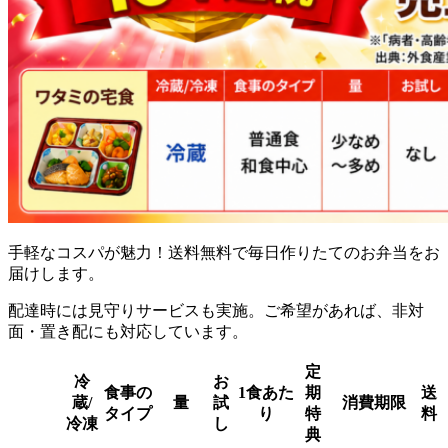
手軽なコスパが魅力！送料無料で毎日作りたてのお弁当をお
届け
します。
配達時には見守りサービスも実施。ご希望があれば、非対
面・置き配にも対応しています。
定
冷
お
食事の
1食あた
期
送
蔵/
量
試
消費期限
タイプ
り
特
料
冷凍
し
典