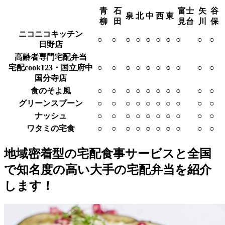
青
石
富士
矢
谷
泉
北
中
西
東
柳
田
見台
川
保
ニコニコキッチン
○
○
○
○
○
○
○
○
○
○
日野店
高齢者専門宅配弁当
宅配cook123・国立府中
○
○
○
○
○
○
○
○
○
○
国分寺店
食のそよ風
○
○
○
○
○
○
○
○
○
○
グリーンスプーン
○
○
○
○
○
○
○
○
○
○
ナッシュ
○
○
○
○
○
○
○
○
○
○
ワタミの宅食
○
○
○
○
○
○
○
○
○
○
地域密着型の宅配食事サービスと全国
で知名度の高い大手の宅配弁当を紹介
します！