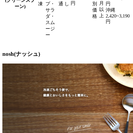
(グリーンスプ
円
月
凍
プ・
通
し
別
円
ーン)
以
サラ
価
沖縄
上
2,420~3,190
ダ・
格
円
スム
ージ
ー
nosh(ナッシュ)