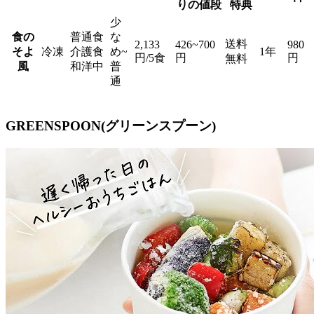
りの値段
特典
少
食の
普通食
な
送料
2,133
426~700
980
そよ
冷凍
介護食
め~
1年
円/5食
円
円
無料
風
和洋中
普
通
GREENSPOON(グリーンスプーン)