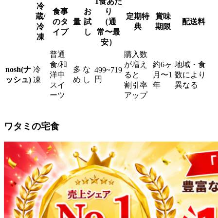
1食あた
冷
食事
お
り
蔵/
定期特
賞味
のタ
量
試
（通
配送料
冷
典
期限
イプ
し
常〜最
凍
安）
普通
購入数
食/和
が増え
約6ヶ
地域・食
nosh(ナ
冷
多
な
499~719
洋中
ると
月〜1
数により
円
ッシュ)
凍
め
し
スイ
割引率
年
異なる
ーツ
アップ
ワタミの宅食