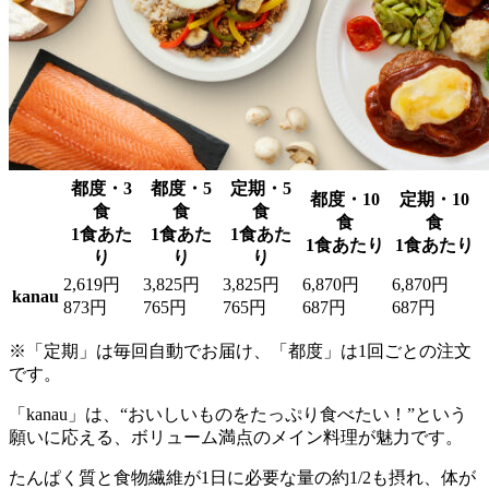
都度・3
都度・5
定期・5
都度・10
定期・10
食
食
食
食
食
1食あた
1食あた
1食あた
1食あたり
1食あたり
り
り
り
2,619円
3,825円
3,825円
6,870円
6,870円
kanau
873円
765円
765円
687円
687円
※「定期」は毎回自動でお届け、「都度」は1回ごとの注文
です。
「kanau」は、“おいしいものをたっぷり食べたい！”という
願いに応える、ボリューム満点のメイン料理が魅力
です。
たんぱく質と食物繊維が1日に必要な量の約1/2も摂れ、体が