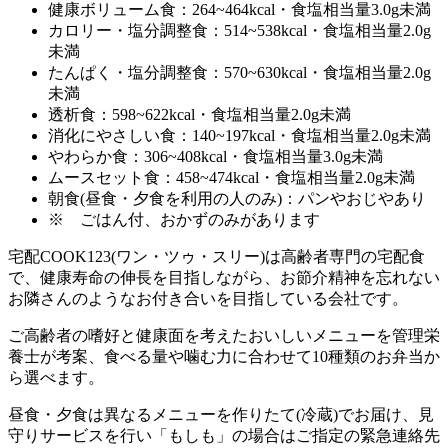
健康ボリューム食：264~464kcal・食塩相当量3.0g未満
カロリー・塩分調整食：514~538kcal・食塩相当量2.0g
未満
たんぱく・塩分調整食：570~630kcal・食塩相当量2.0g
未満
透析食：598~622kcal・食塩相当量2.0g未満
消化にやさしい食：140~197kcal・食塩相当量2.0g未満
やわらか食：306~408kcal・食塩相当量3.0g未満
ムースセット食：458~474kcal・食塩相当量2.0g未満
朝食(昼食・夕食を利用の人のみ)：パンやおじやあり
※ ごはん付、おかずのみがあります
宅配COOK123(ワン・ツゥ・スリー)は高齢者専門の宅配食
で、健康寿命の伸長を目指しながら、お節介精神を忘れない
お隣さんのようなお付き合いを目指している会社
です。
ご高齢者の嗜好と健康面を考えたおいしいメニューを管理栄
養士が考案、食べる量や噛む力に合わせて10種類のお弁当か
ら選べます。
昼食・夕食は異なるメニューを作りたて(冷蔵)でお届け、見
守りサービスを行い「もしも」の場合はご指定の緊急連絡先