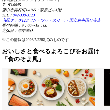
〒183-0045
府中市美好町1-18-5・萩原ビル1階
TEL：
042-330-3123
宅配クック123(ワン・ツゥ・スリー)・国立府中国分寺店
受付時間：9：00〜18：00
定休日：年中無休
※この情報は2026/7/22時点のものです
おいしさと食べるよろこびをお届け
「食のそよ風」