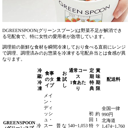
DGREENSPOON(グリーンスプーン)は野菜不足が解消でき
る宅配食で、特に女性の愛用者が急増
しています。
調理前の新鮮な食材を瞬間冷凍しており食べる直前にレンジ
で調理、調理済みのお惣菜を冷凍する宅配弁当とは食感が異
なります。
冷
通常コー
定
賞
食事
お
蔵/
ス
期
味
のタ
量
試
配送料
冷
1食あた
特
期
イプ
し
凍
り
典
限
メイ
ン・
ディ
全国一律
ッシ
初
約
990円
ュ・
回
1
北海道
GREENSPOON
ヶ
冷
スー
普
な
540~1,053
特
1,474~1,760