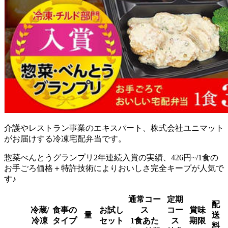
介護やレストラン事業のエキスパート、株式会社ユニマット
がお届けする冷凍宅配弁当
です。
惣菜べんとうグランプリ2年連続入賞の実績、426円~/1食の
お手ごろ価格＋特許技術によりおいしさ完全キープが人気で
す♪
通常コー
定期
配
冷蔵/
食事の
お試し
ス
コー
賞味
量
送
冷凍
タイプ
セット
1食あた
ス
期限
料