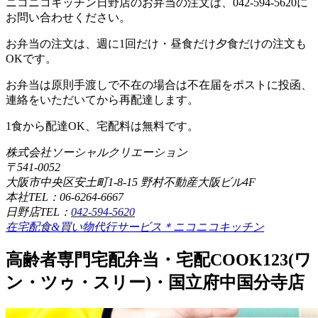
ニコニコキッチン日野店のお弁当の注文は、042-594-5620に
お問い合わせください。
お弁当の注文は、週に1回だけ・昼食だけ夕食だけの注文も
OKです。
お弁当は原則手渡しで不在の場合は不在届をポストに投函、
連絡をいただいてから再配達します。
1食から配達OK、宅配料は無料です。
株式会社ソーシャルクリエーション
〒541-0052
大阪市中央区安土町1-8-15 野村不動産大阪ビル4F
本社TEL：06-6264-6667
日野店TEL：
042-594-5620
在宅配食&買い物代行サービス＊ニコニコキッチン
高齢者専門宅配弁当・宅配COOK123(ワ
ン・ツゥ・スリー)・国立府中国分寺店