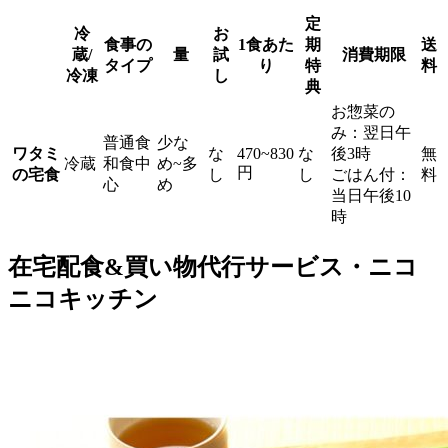
定
冷
お
食事の
1食あた
期
送
蔵/
量
試
消費期限
タイプ
り
特
料
冷凍
し
典
お惣菜の
み：翌日午
普通食
少な
ワタミ
な
470~830
な
後3時
無
冷蔵
和食中
め~多
円
の宅食
し
し
ごはん付：
料
心
め
当日午後10
時
在宅配食&買い物代行サービス・ニコ
ニコキッチン