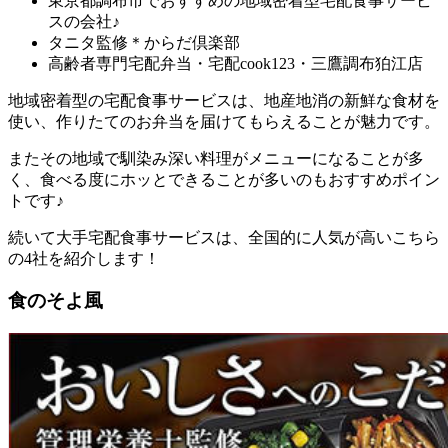
東京都調布市でおすすめの地域密着型宅配食事サービ
スの会社♪
タニタ監修＊からだ倶楽部
高齢者専門宅配弁当・宅配cook123・三鷹調布狛江店
地域密着型の宅配食事サービスは、地産地消の新鮮な食材を
使い、作りたてのお弁当を届けてもらえることが魅力
です。
またその地域で馴染み深い料理がメニューになることが多
く、食べる度にホッとできることが多いのもおすすめポイン
トです♪
続いて大手宅配食事サービスは、全国的に人気が高いこちら
の4社を紹介します！
食のそよ風