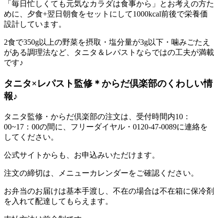
「毎日忙しくても元気なカラダは食事から」とお考えの方た
めに、夕食+翌日朝食をセットにして1000kcal前後で栄養価
設計
しています。
2食で350g以上の野菜を摂取・塩分量が3g以下・噛みごたえ
がある調理法など、タニタ＆レパストならではの工夫が満載
です♪
タニタ×レパスト監修＊からだ倶楽部のくわしい情
報♪
タニタ監修・からだ倶楽部の注文は、受付時間内10：
00~17：00の間に、フリーダイヤル・0120-47-0089に連絡を
してください。
公式サイトからも、お申込みいただけます。
注文の締切は、メニューカレンダーをご確認ください。
お弁当のお届けは基本手渡し、不在の場合は不在箱に保冷剤
を入れて配達してもらえます。