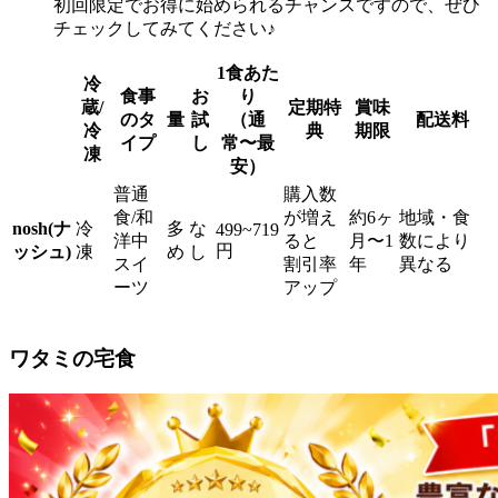
初回限定でお得に始められるチャンスですので、ぜひ
チェックしてみてください♪
1食あた
冷
食事
お
り
蔵/
定期特
賞味
のタ
量
試
（通
配送料
冷
典
期限
イプ
し
常〜最
凍
安）
普通
購入数
食/和
が増え
約6ヶ
地域・食
nosh(ナ
冷
多
な
499~719
洋中
ると
月〜1
数により
円
ッシュ)
凍
め
し
スイ
割引率
年
異なる
ーツ
アップ
ワタミの宅食