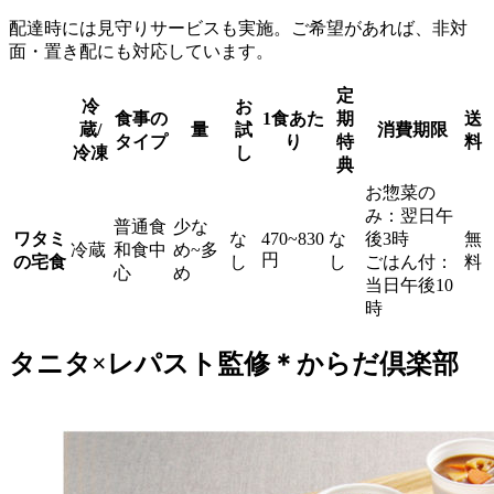
配達時には見守りサービスも実施。ご希望があれば、非対
面・置き配にも対応しています。
定
冷
お
食事の
1食あた
期
送
蔵/
量
試
消費期限
タイプ
り
特
料
冷凍
し
典
お惣菜の
み：翌日午
普通食
少な
ワタミ
な
470~830
な
後3時
無
冷蔵
和食中
め~多
円
の宅食
し
し
ごはん付：
料
心
め
当日午後10
時
タニタ×レパスト監修＊からだ倶楽部