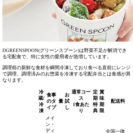
DGREENSPOON(グリーンスプーン)は野菜不足が解消でき
る宅配食で、特に女性の愛用者が急増
しています。
調理前の新鮮な食材を瞬間冷凍しており食べる直前にレンジ
で調理、調理済みのお惣菜を冷凍する宅配弁当とは食感が異
なります。
冷
通常コー
定
賞
食事
お
蔵/
ス
期
味
のタ
量
試
配送料
冷
1食あた
特
期
イプ
し
凍
り
典
限
メイ
ン・
ディ
全国一律