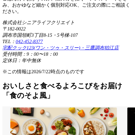
み、おかゆなど細かく個別対応OK、ご注文の際にご相談く
ださい。
株式会社シニアライフクリエイト
〒182-0022
調布市国領町3丁目8-15・5号棟-107
TEL：
042-452-8377
宅配クック123(ワン・ツゥ・スリー)・三鷹調布狛江店
受付時間：9：00〜18：00
定休日：年中無休
※この情報は2026/7/22時点のものです
おいしさと食べるよろこびをお届け
「食のそよ風」