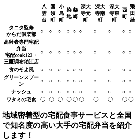
八
国
小
深大
深大
深大
飛
染
柴
西
雲
領
島
寺元
寺南
寺東
田
地
崎
町
台
町
町
町
町
町
給
タニタ監修
○
○
○
○
○
○
○
○
○
○
からだ倶楽部
高齢者専門宅配
弁当
○
○
○
○
○
○
○
○
○
○
宅配cook123・
三鷹調布狛江店
食のそよ風
○
○
○
○
○
○
○
○
○
○
グリーンスプー
○
○
○
○
○
○
○
○
○
○
ン
ナッシュ
○
○
○
○
○
○
○
○
○
○
ワタミの宅食
◯
◯
◯
◯
◯
◯
◯
◯
◯
◯
地域密着型の宅配食事サービスと全国
で知名度の高い大手の宅配弁当を紹介
します！