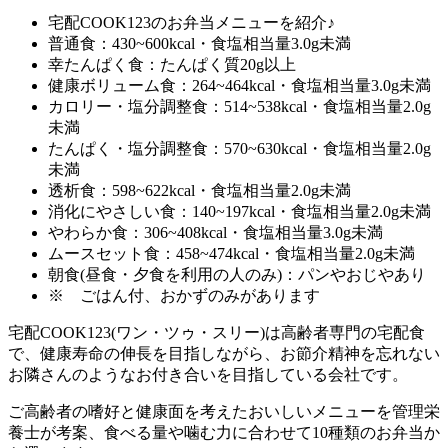
宅配COOK123のお弁当メニューを紹介♪
普通食：430~600kcal・食塩相当量3.0g未満
幸たんぱく食：たんぱく質20g以上
健康ボリューム食：264~464kcal・食塩相当量3.0g未満
カロリー・塩分調整食：514~538kcal・食塩相当量2.0g
未満
たんぱく・塩分調整食：570~630kcal・食塩相当量2.0g
未満
透析食：598~622kcal・食塩相当量2.0g未満
消化にやさしい食：140~197kcal・食塩相当量2.0g未満
やわらか食：306~408kcal・食塩相当量3.0g未満
ムースセット食：458~474kcal・食塩相当量2.0g未満
朝食(昼食・夕食を利用の人のみ)：パンやおじやあり
※ ごはん付、おかずのみがあります
宅配COOK123(ワン・ツゥ・スリー)は高齢者専門の宅配食
で、健康寿命の伸長を目指しながら、お節介精神を忘れない
お隣さんのようなお付き合いを目指している会社
です。
ご高齢者の嗜好と健康面を考えたおいしいメニューを管理栄
養士が考案、食べる量や噛む力に合わせて10種類のお弁当か