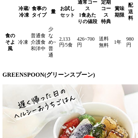
通常コー
定期
配
冷蔵/
食事の
お試し
ス
コー
賞味
量
送
冷凍
タイプ
セット
1食あた
ス
期限
料
りの値段
特典
少
食の
普通食
な
送料
2,133
426~700
980
そよ
冷凍
介護食
め~
1年
円/5食
円
円
無料
風
和洋中
普
通
GREENSPOON(グリーンスプーン)