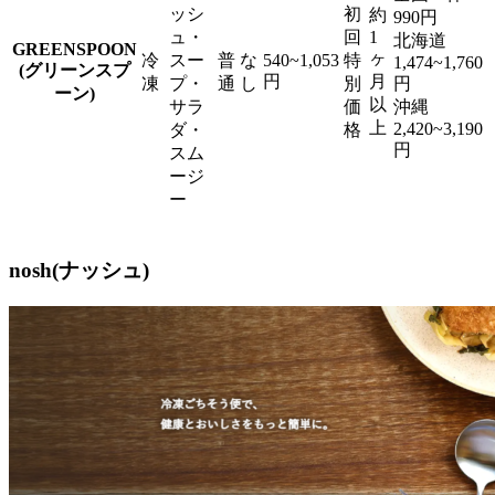
ッシ
初
約
990円
ュ・
回
1
北海道
GREENSPOON
ヶ
冷
スー
普
な
540~1,053
特
1,474~1,760
(グリーンスプ
円
月
凍
プ・
通
し
別
円
ーン)
以
サラ
価
沖縄
上
2,420~3,190
ダ・
格
円
スム
ージ
ー
nosh(ナッシュ)