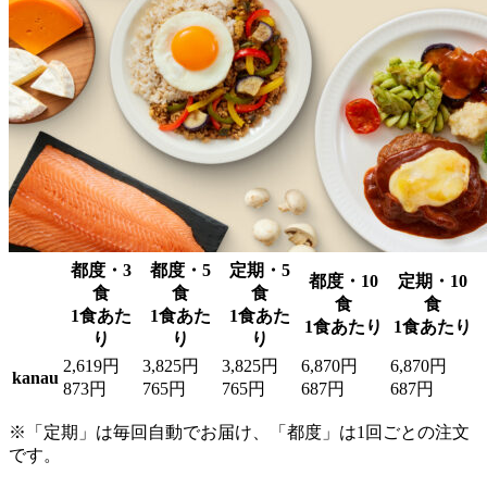
都度・3
都度・5
定期・5
都度・10
定期・10
食
食
食
食
食
1食あた
1食あた
1食あた
1食あたり
1食あたり
り
り
り
2,619円
3,825円
3,825円
6,870円
6,870円
kanau
873円
765円
765円
687円
687円
※「定期」は毎回自動でお届け、「都度」は1回ごとの注文
です。