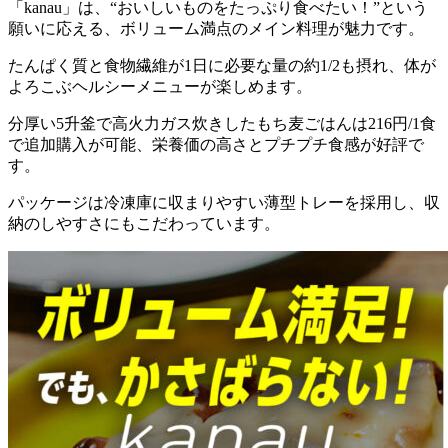
「kanau」は、“おいしいものをたっぷり食べたい！”という
願いに応える、ボリューム満点のメイン料理が魅力
です。
たんぱく質と食物繊維が1日に必要な量の約1/2も摂れ、体が
よろこぶヘルシーメニューが楽しめます。
分厚い5升釜で高火力ガス炊きしたもち麦ごはんは216円/1食
で追加購入が可能、栄養価の高さとプチプチ食感が好評
で
す。
パッケージは冷凍庫に収まりやすい薄型トレーを採用し、収
納のしやすさにもこだわっています。