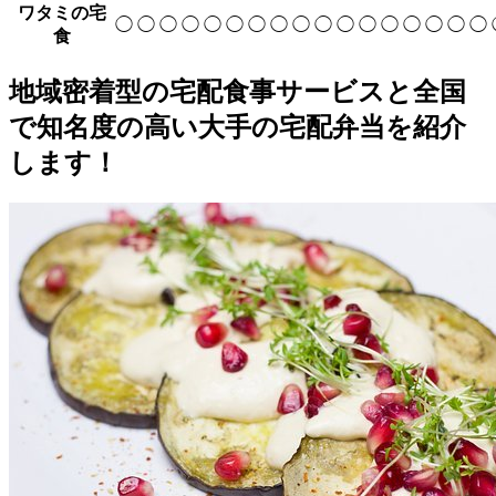
ワタミの宅
◯
◯
◯
◯
◯
◯
◯
◯
◯
◯
◯
◯
◯
◯
◯
◯
◯
食
地域密着型の宅配食事サービスと全国
で知名度の高い大手の宅配弁当を紹介
します！