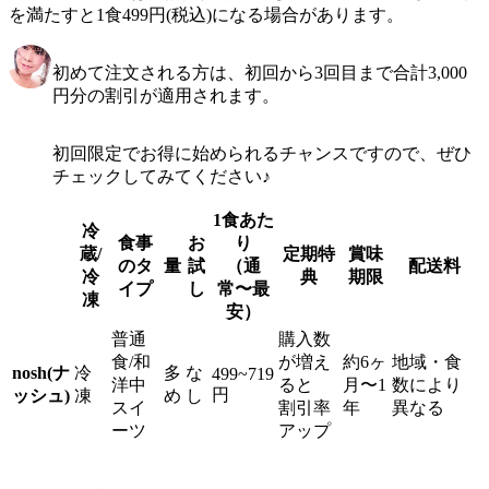
を満たすと1食499円(税込)になる場合があります。
初めて注文される方は、初回から3回目まで合計3,000
円分の割引が適用されます。
初回限定でお得に始められるチャンスですので、ぜひ
チェックしてみてください♪
1食あた
冷
食事
お
り
蔵/
定期特
賞味
のタ
量
試
（通
配送料
冷
典
期限
イプ
し
常〜最
凍
安）
普通
購入数
食/和
が増え
約6ヶ
地域・食
nosh(ナ
冷
多
な
499~719
洋中
ると
月〜1
数により
円
ッシュ)
凍
め
し
スイ
割引率
年
異なる
ーツ
アップ