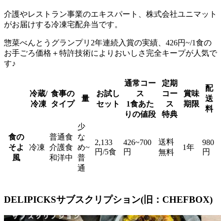
介護やレストラン事業のエキスパート、株式会社ユニマット
がお届けする冷凍宅配弁当
です。
惣菜べんとうグランプリ2年連続入賞の実績、426円~/1食の
お手ごろ価格＋特許技術によりおいしさ完全キープが人気で
す♪
通常コー
定期
配
冷蔵/
食事の
お試し
ス
コー
賞味
量
送
冷凍
タイプ
セット
1食あた
ス
期限
料
りの値段
特典
少
食の
普通食
な
送料
2,133
426~700
980
そよ
冷凍
介護食
め~
1年
円/5食
円
円
無料
風
和洋中
普
通
DELIPICKSサブスクリプション(旧：CHEFBOX)