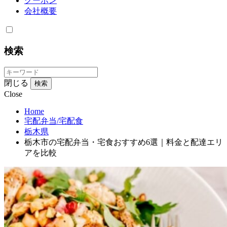
クーポン
会社概要
検索
閉じる
検索
Close
Home
宅配弁当/宅配食
栃木県
栃木市の宅配弁当・宅食おすすめ6選｜料金と配達エリ
アを比較