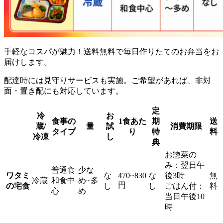
手軽なコスパが魅力！送料無料で毎日作りたてのお弁当をお
届け
します。
配達時には見守りサービスも実施。ご希望があれば、非対
面・置き配にも対応しています。
定
冷
お
食事の
1食あた
期
送
蔵/
量
試
消費期限
タイプ
り
特
料
冷凍
し
典
お惣菜の
み：翌日午
普通食
少な
ワタミ
な
470~830
な
後3時
無
冷蔵
和食中
め~多
円
の宅食
し
し
ごはん付：
料
心
め
当日午後10
時