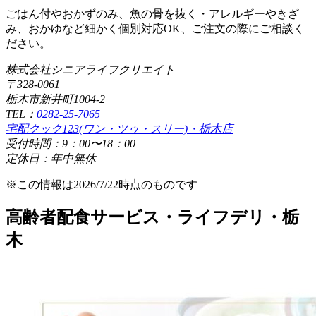
ごはん付やおかずのみ、魚の骨を抜く・アレルギーやきざ
み、おかゆなど細かく個別対応OK、ご注文の際にご相談く
ださい。
株式会社シニアライフクリエイト
〒328-0061
栃木市新井町1004-2
TEL：
0282-25-7065
宅配クック123(ワン・ツゥ・スリー)・栃木店
受付時間：9：00〜18：00
定休日：年中無休
※この情報は2026/7/22時点のものです
高齢者配食サービス・ライフデリ・栃
木