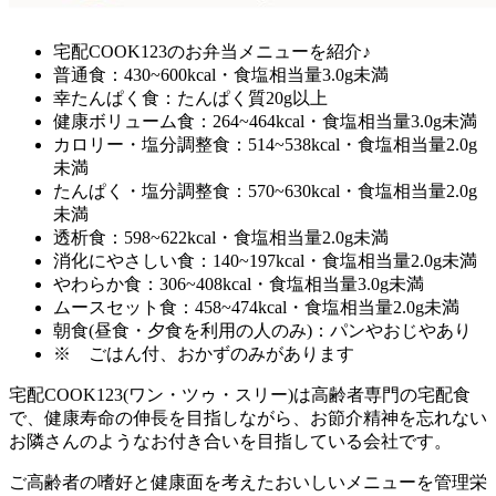
宅配COOK123のお弁当メニューを紹介♪
普通食：430~600kcal・食塩相当量3.0g未満
幸たんぱく食：たんぱく質20g以上
健康ボリューム食：264~464kcal・食塩相当量3.0g未満
カロリー・塩分調整食：514~538kcal・食塩相当量2.0g
未満
たんぱく・塩分調整食：570~630kcal・食塩相当量2.0g
未満
透析食：598~622kcal・食塩相当量2.0g未満
消化にやさしい食：140~197kcal・食塩相当量2.0g未満
やわらか食：306~408kcal・食塩相当量3.0g未満
ムースセット食：458~474kcal・食塩相当量2.0g未満
朝食(昼食・夕食を利用の人のみ)：パンやおじやあり
※ ごはん付、おかずのみがあります
宅配COOK123(ワン・ツゥ・スリー)は高齢者専門の宅配食
で、健康寿命の伸長を目指しながら、お節介精神を忘れない
お隣さんのようなお付き合いを目指している会社
です。
ご高齢者の嗜好と健康面を考えたおいしいメニューを管理栄