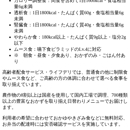
カロリー調整食：間食を含めて1日1600kcal・食塩相当
量6g未満
透析食：1日1800kcal・たんぱく質60g・食塩相当量6g
未満
腎臓食：1日1800kcal・たんぱく質40g・食塩相当量6g
未満
やわらか食：180kcal以上・たんぱく質9g以上・塩分2g
以下
ムース食：嚥下食ピラミッドのLv.4に対応
※ 朝食・昼食・夕食あり、おかずのみ・ごはん付あ
り
高齢者配食サービス・ライフデリでは、普通食の他に制限食
やムース食など、ご高齢の方の体調に合わせて選べる食事を
取り揃えています。
農作物の8割以上は国産を使用して国内工場で調理、700種類
以上の豊富なおかずを取り揃え日替わりメニューでお届けし
ます。
利用者の希望に合わせておかゆやきざみ食などに無料対応、
お弁当の配達時には安否確認サービスを実施しています。