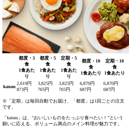
都度・3
都度・5
定期・5
都度・10
定期・10
食
食
食
食
食
1食あた
1食あた
1食あた
1食あたり
1食あたり
り
り
り
2,619円
3,825円
3,825円
6,870円
6,870円
kanau
873円
765円
765円
687円
687円
※「定期」は毎回自動でお届け、「都度」は1回ごとの注文
です。
「kanau」は、“おいしいものをたっぷり食べたい！”という
願いに応える、ボリューム満点のメイン料理が魅力
です。