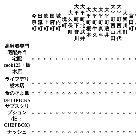
大
大
大
大
大
大
大
大
大
平
平
平
平
大
今
出
吹
国
城
平
平
平
平
宮
境
久
町
町
町
町
皆
泉
流
上
府
内
町
町
町
町
田
町
保
下
北
西
西
川
町
町
町
町
町
榎
牛
真
蔵
町
町
皆
武
山
水
町
本
久
弓
井
川
井
田
代
高齢者専門
宅配弁当
宅配
○
○
○
○
○
○
○
○
○
○
○
○
○
○
○
○
○
cook123・栃
木店
ライフデリ
○
○
○
○
○
○
○
○
○
○
○
○
○
○
○
○
○
栃木店
食のそよ風
○
○
○
○
○
○
○
○
○
○
○
○
○
○
○
○
○
DELIPICKS
サブスクリ
プション
○
○
○
○
○
○
○
○
○
○
○
○
○
○
○
○
○
(旧：
CHEFBOX)
ナッシュ
○
○
○
○
○
○
○
○
○
○
○
○
○
○
○
○
○