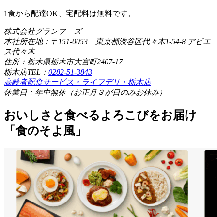
1食から配達OK、宅配料は無料です。
株式会社グランフーズ
本社所在地：〒151-0053 東京都渋谷区代々木1-54-8 アビエ
ス代々木
住所：栃木県栃木市大宮町2407-17
栃木店TEL：
0282-51-3843
高齢者配食サービス・ライフデリ・栃木店
休業日：年中無休（お正月３が日のみお休み）
おいしさと食べるよろこびをお届け
「食のそよ風」