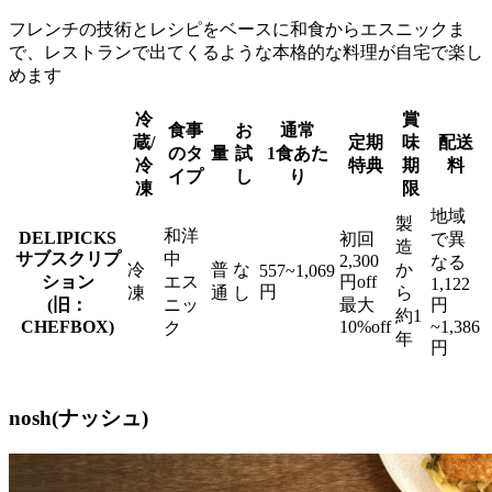
フレンチの技術とレシピをベースに和食からエスニックま
で、レストランで出てくるような本格的な料理が自宅で楽し
めます
冷
賞
食事
お
通常
蔵/
定期
味
配送
のタ
量
試
1食あた
冷
特典
期
料
イプ
し
り
凍
限
地域
製
和洋
DELIPICKS
初回
で異
造
サブスクリプ
中
2,300
なる
冷
普
な
か
557~1,069
ション
エス
円off
1,122
円
凍
通
し
ら
(旧：
ニッ
最大
円
約1
CHEFBOX)
10%off
~1,386
ク
年
円
nosh(ナッシュ)