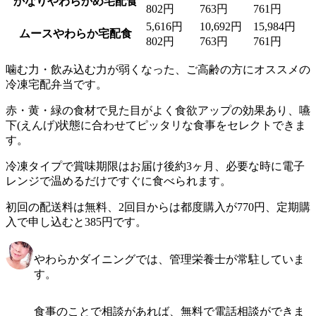
かなりやわらかめ宅配食
802円
763円
761円
5,616円
10,692円
15,984円
ムースやわらか宅配食
802円
763円
761円
噛む力・飲み込む力が弱くなった、ご高齢の方にオススメの
冷凍宅配弁当です。
赤・黄・緑の食材で見た目がよく食欲アップの効果あり、嚥
下(えんげ)状態に合わせてピッタリな食事をセレクトできま
す。
冷凍タイプで賞味期限はお届け後約3ヶ月、必要な時に電子
レンジで温めるだけですぐに食べられます。
初回の配送料は無料、2回目からは都度購入が770円、定期購
入で申し込むと385円です。
やわらかダイニングでは、管理栄養士が常駐していま
す。
食事のことで相談があれば、無料で電話相談ができま