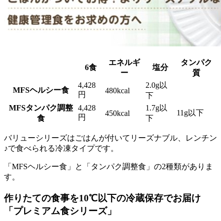
エネルギ
タンパク
6食
塩分
ー
質
4,428
2.0g以
MFSヘルシー食
480kcal
円
下
MFSタンパク調整
4,428
1.7g以
11g以下
450kcal
円
食
下
バリューシリーズはごはんが付いてリーズナブル、レンチン
♪で食べられる冷凍タイプ
です。
「MFSヘルシー食」と「タンパク調整食」の2種類がありま
す。
作りたての食事を10℃以下の冷蔵保存でお届け
「プレミアム食シリーズ」