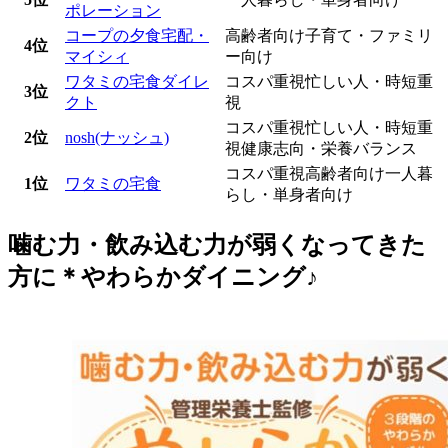
ポレーション
コープの夕食宅配・
高齢者向け
子育て・ファミリ
4位
マイシィ
ー向け
ワタミの宅食ダイレ
コスパ重視
忙しい人・時短重
3位
クト
視
コスパ重視
忙しい人・時短重
2位
nosh(ナッシュ)
視
健康志向・栄養バランス
コスパ重視
高齢者向け
一人暮
1位
ワタミの宅食
らし・単身者向け
噛む力・飲み込む力が弱くなってきた
方に＊やわらかダイニング♪