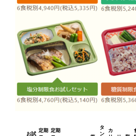
タ
定期
定期
カ
お試
ン