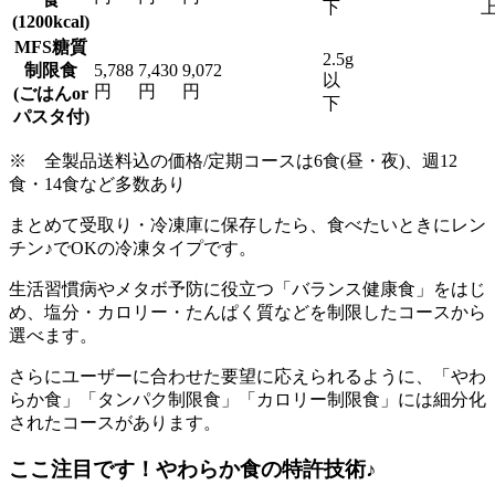
下
(1200kcal)
MFS糖質
2.5g
制限食
5,788
7,430
9,072
以
円
円
円
(ごはんor
下
パスタ付)
※ 全製品送料込の価格/定期コースは6食(昼・夜)、週12
食・14食など多数あり
まとめて受取り・冷凍庫に保存したら、食べたいときにレン
チン♪でOKの冷凍タイプ
です。
生活習慣病やメタボ予防に役立つ「バランス健康食」をはじ
め、塩分・カロリー・たんぱく質などを制限したコースから
選べます。
さらにユーザーに合わせた要望に応えられるように、「やわ
らか食」「タンパク制限食」「カロリー制限食」には細分化
されたコースがあります。
ここ注目です！やわらか食の特許技術♪