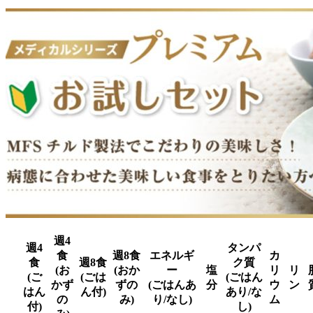
週4
週4
タンパ
食
週8食
エネルギ
カ
食
週8食
ク質
(お
(おか
ー
塩
リ
リ
(ご
(ごは
(ごはん
かず
ずの
(ごはんあ
分
ウ
ン
はん
ん付)
あり/な
の
み)
り/なし)
ム
付)
し)