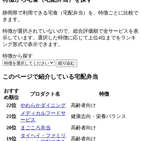
静岡県で利用できる宅食（宅配弁当）を、特徴ごとに比較で
きます。
特徴が選択されていないので、総合評価順で全サービスを表
示しています。選択した特徴に応じて上位4位までをランキ
ング形式で表示できます。
特徴から探す
絞り込む
このページで紹介している宅配弁当
おすす
プロダクト名
特徴
め順位
22位
やわらかダイニング
高齢者向け
メディカルフードサ
21位
健康志向・栄養バランス
ービス
20位
まごころ弁当
高齢者向け
タイヘイ・ファミリ
19位
高齢者向け