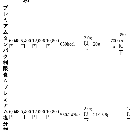
み)
プ
レ
ミ
ア
ム
350
2.0g
タ
㎎
6,048
5,400
12,096
10,800
700
以
650kcal
20g
ン
円
円
円
円
㎎
以
下
パ
下
ク
制
限
食
A
プ
レ
ミ
ア
2.0g
1
ム
6,048
5,400
12,096
10,800
以
550/247kcal
21/15.8g
円
円
円
円
塩
下
分
制