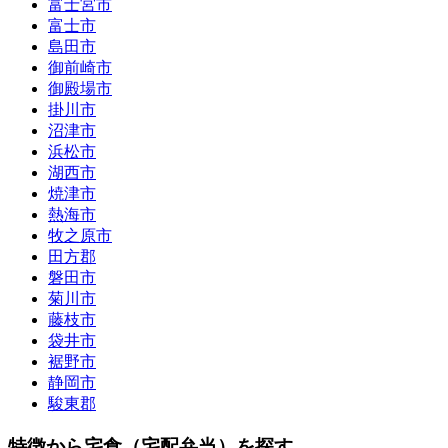
富士宮市
富士市
島田市
御前崎市
御殿場市
掛川市
沼津市
浜松市
湖西市
焼津市
熱海市
牧之原市
田方郡
磐田市
菊川市
藤枝市
袋井市
裾野市
静岡市
駿東郡
特徴から宅食（宅配弁当）を探す