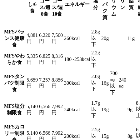
コー
コー
塩
リ
リ
脂
し/6
エネルギー
パ
ス/週
ス/週
分
ウ
ン
質
食
ク
8食
10食
ム
質
MFSバラ
2.8g
4,881
6,220
7,560
以
ンス健康
260kcal
20g
11g
円
円
円
下
食
2.2g
MFSやわ
5,335
6,825
8,316
以
180~253kcal
円
円
円
らか食
下
700
MFSタン
2.0g
㎎
5,659
7,257
8,856
240
以
パク制限
300kcal
16g
円
円
円
以
㎎
下
食
下
1.7g
8
MFS塩分
5,140
6,566
7,992
以
240kcal
19g
9g
円
円
円
制限食
下
MFSカロ
2.5g
6
5,140
6,566
7,992
リー制限
以
200kcal
15g
8g
円
円
円
食