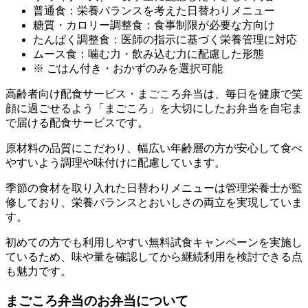
普通食：栄養バランスを考えた日替わりメニュー
糖質・カロリー調整食：食事制限が必要な方向け
たんぱく調整食：医師の指示に基づく栄養管理に対応
ムース食：噛む力・飲み込む力に配慮した形態
※ ごはん付き・おかずのみを選択可能
高齢者向け配食サービス・まごころ弁当は、毎日を健康で笑
顔に過ごせるよう「まごころ」を大切にしたお弁当を自宅ま
で届ける配食サービスです。
原材料の品質にこだわり、幅広い年齢層の方が安心して食べ
やすいよう調理や味付けに配慮しています。
季節の食材を取り入れた日替わりメニューは管理栄養士が監
修しており、栄養バランスとおいしさの両立を実現していま
す。
初めての方でも利用しやすい無料試食キャンペーンを実施し
ているため、味や量を確認してから継続利用を検討できる点
も魅力です。
まごころ弁当のお弁当について