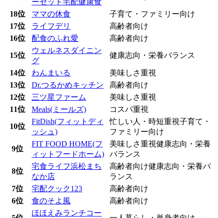
ーセット宅配健康食
18位
ママの休食
子育て・ファミリー向け
17位
ライフデリ
高齢者向け
16位
配食のふれ愛
高齢者向け
ウェルネスダイニン
15位
健康志向・栄養バランス
グ
14位
わんまいる
美味しさ重視
13位
Dr.つるかめキッチン
高齢者向け
12位
三ツ星ファーム
美味しさ重視
11位
Meals(ミールズ)
コスパ重視
FitDish(フィットディ
忙しい人・時短重視
子育て・
10位
ッシュ)
ファミリー向け
FIT FOOD HOME(フ
美味しさ重視
健康志向・栄養
9位
ィットフードホーム)
バランス
宅食ライフ浜松まち
高齢者向け
健康志向・栄養バ
8位
なか店
ランス
7位
宅配クック123
高齢者向け
6位
食のそよ風
高齢者向け
ほほえみランチコー
5位
一人暮らし・単身者向け