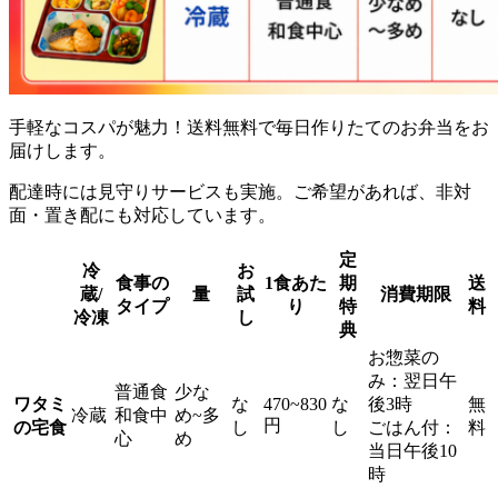
手軽なコスパが魅力！送料無料で毎日作りたてのお弁当をお
届け
します。
配達時には見守りサービスも実施。ご希望があれば、非対
面・置き配にも対応しています。
定
冷
お
食事の
1食あた
期
送
蔵/
量
試
消費期限
タイプ
り
特
料
冷凍
し
典
お惣菜の
み：翌日午
普通食
少な
ワタミ
な
470~830
な
後3時
無
冷蔵
和食中
め~多
円
の宅食
し
し
ごはん付：
料
心
め
当日午後10
時