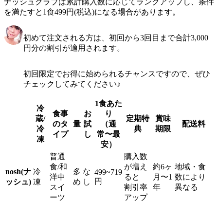
ナッシュクラブは累計購入数に応じてランクアップし、条件
を満たすと1食499円(税込)になる場合があります。
初めて注文される方は、初回から3回目まで合計3,000
円分の割引が適用されます。
初回限定でお得に始められるチャンスですので、ぜひ
チェックしてみてください♪
1食あた
冷
食事
お
り
蔵/
定期特
賞味
のタ
量
試
（通
配送料
冷
典
期限
イプ
し
常〜最
凍
安）
普通
購入数
食/和
が増え
約6ヶ
地域・食
nosh(ナ
冷
多
な
499~719
洋中
ると
月〜1
数により
円
ッシュ)
凍
め
し
スイ
割引率
年
異なる
ーツ
アップ