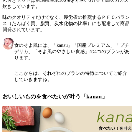
ん付きセットは新潟県産米100%を分厚い5升釜で高火力ガス
炊き
しています。
味のクオリティだけでなく、
厚労省の推奨するＰＦＣバラン
ス（たんぱく質、脂質、炭水化物の比率）にも配慮して商品
開発
されています。
食のそよ風には、「kanau」「国産プレミアム」「プチ
デリカ」「そよ風のやさしい食感」の4つのプランがあ
ります。
ここからは、それぞれのプランの特徴についてご紹介
していきますね。
おいしいものを食べたいが叶う「kanau」