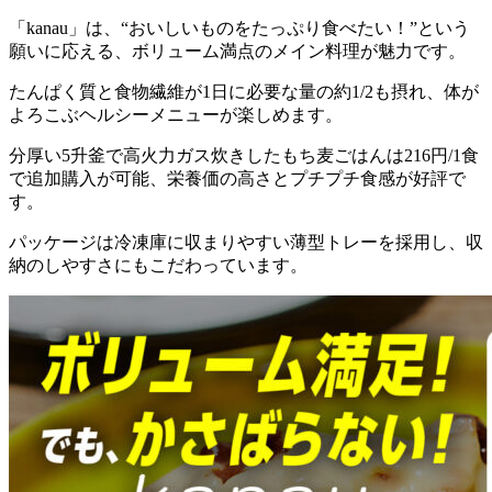
「kanau」は、“おいしいものをたっぷり食べたい！”という
願いに応える、ボリューム満点のメイン料理が魅力
です。
たんぱく質と食物繊維が1日に必要な量の約1/2も摂れ、体が
よろこぶヘルシーメニューが楽しめます。
分厚い5升釜で高火力ガス炊きしたもち麦ごはんは216円/1食
で追加購入が可能、栄養価の高さとプチプチ食感が好評
で
す。
パッケージは冷凍庫に収まりやすい薄型トレーを採用し、収
納のしやすさにもこだわっています。