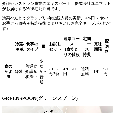
介護やレストラン事業のエキスパート、株式会社ユニマット
がお届けする冷凍宅配弁当
です。
惣菜べんとうグランプリ2年連続入賞の実績、426円~/1食の
お手ごろ価格＋特許技術によりおいしさ完全キープが人気で
す♪
通常コー
定期
配
冷蔵/
食事の
お試し
ス
コー
賞味
量
送
冷凍
タイプ
セット
1食あた
ス
期限
料
りの値段
特典
少
食の
普通食
な
送料
2,133
426~700
980
そよ
冷凍
介護食
め~
1年
円/5食
円
円
無料
風
和洋中
普
通
GREENSPOON(グリーンスプーン)