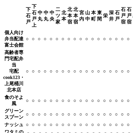
下
下
二
北
北
石
石
石
中
中
中
北
宮
山
本
東
深
石
石
ツ
本
本
栄
戸
戸
戸
丸
丸
央
本
内
中
町
間
井
戸
戸
家
宿
宿
宿
宿
上
個人向け
弁当配達
○
○
○
○
○
○
○
○
○
○
○
○
○
○
○
○
○
○
富士会館
高齢者専
門宅配弁
当
宅配
○
○
○
○
○
○
○
○
○
○
○
○
○
○
○
○
○
○
cook123・
上尾桶川
北本店
食のそよ
○
○
○
○
○
○
○
○
○
○
○
○
○
○
○
○
○
○
風
グリーン
○
○
○
○
○
○
○
○
○
○
○
○
○
○
○
○
○
○
スプーン
ナッシュ
○
○
○
○
○
○
○
○
○
○
○
○
○
○
○
○
○
○
ワタミの