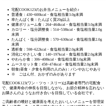
宅配COOK123のお弁当メニューを紹介♪
普通食：430~600kcal・食塩相当量3.0g未満
幸たんぱく食：たんぱく質20g以上
健康ボリューム食：264~464kcal・食塩相当量3.0g未満
カロリー・塩分調整食：514~538kcal・食塩相当量2.0g
未満
たんぱく・塩分調整食：570~630kcal・食塩相当量2.0g
未満
透析食：598~622kcal・食塩相当量2.0g未満
消化にやさしい食：140~197kcal・食塩相当量2.0g未満
やわらか食：306~408kcal・食塩相当量3.0g未満
ムースセット食：458~474kcal・食塩相当量2.0g未満
朝食(昼食・夕食を利用の人のみ)：パンやおじやあり
※ ごはん付、おかずのみがあります
宅配COOK123(ワン・ツゥ・スリー)は高齢者専門の宅配食
で、健康寿命の伸長を目指しながら、お節介精神を忘れない
お隣さんのようなお付き合いを目指している会社
です。
ご高齢者の嗜好と健康面を考えたおいしいメニューを管理栄