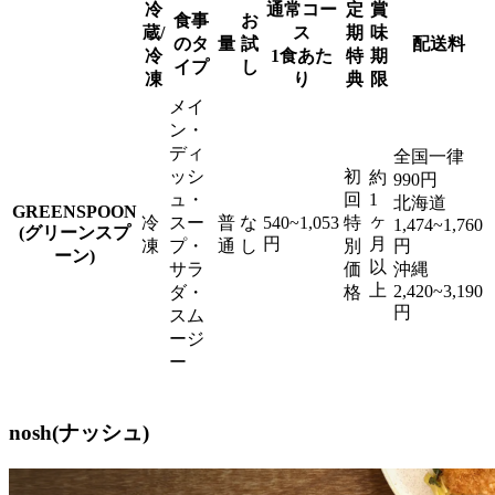
冷
通常コー
定
賞
食事
お
蔵/
ス
期
味
のタ
量
試
配送料
冷
1食あた
特
期
イプ
し
凍
り
典
限
メイ
ン・
ディ
全国一律
ッシ
初
約
990円
ュ・
回
1
北海道
GREENSPOON
ヶ
冷
スー
普
な
540~1,053
特
1,474~1,760
(グリーンスプ
円
月
凍
プ・
通
し
別
円
ーン)
以
サラ
価
沖縄
上
2,420~3,190
ダ・
格
円
スム
ージ
ー
nosh(ナッシュ)