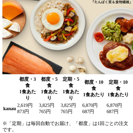
都度・3
都度・5
定期・5
都度・10
定期・10
食
食
食
食
食
1食あた
1食あた
1食あた
1食あたり
1食あたり
り
り
り
2,619円
3,825円
3,825円
6,870円
6,870円
kanau
873円
765円
765円
687円
687円
※「定期」は毎回自動でお届け、「都度」は1回ごとの注文
です。