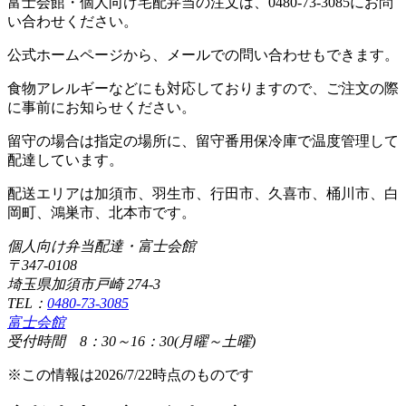
富士会館・個人向け宅配弁当の注文は、0480-73-3085にお問
い合わせください。
公式ホームページから、メールでの問い合わせもできます。
食物アレルギーなどにも対応しておりますので、ご注文の際
に事前にお知らせください。
留守の場合は指定の場所に、留守番用保冷庫で温度管理して
配達しています。
配送エリアは加須市、羽生市、行田市、久喜市、桶川市、白
岡町、鴻巣市、北本市です。
個人向け弁当配達・富士会館
〒347-0108
埼玉県加須市戸崎 274-3
TEL：
0480-73-3085
富士会館
受付時間 8：30～16：30(月曜～土曜)
※この情報は2026/7/22時点のものです