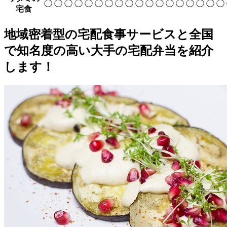
◯
◯
◯
◯
◯
◯
◯
◯
◯
◯
◯
◯
◯
◯
◯
◯
◯
◯
宅食
地域密着型の宅配食事サービスと全国
で知名度の高い大手の宅配弁当を紹介
します！