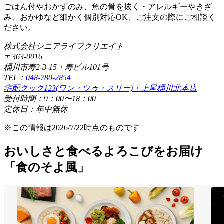
ごはん付やおかずのみ、魚の骨を抜く・アレルギーやきざ
み、おかゆなど細かく個別対応OK、ご注文の際にご相談く
ださい。
株式会社シニアライフクリエイト
〒363-0016
桶川市寿2-3-15・寿ビル101号
TEL：
048-780-2854
宅配クック123(ワン・ツゥ・スリー)・上尾桶川北本店
受付時間：9：00〜18：00
定休日：年中無休
※この情報は2026/7/22時点のものです
おいしさと食べるよろこびをお届け
「食のそよ風」