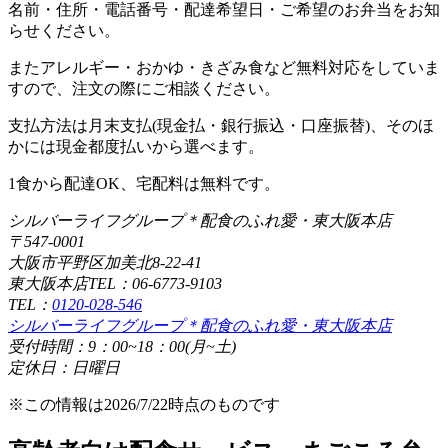
名前・住所・電話番号・配達希望日・ご希望のお弁当をお知
らせください。
またアレルギー・おかゆ・きざみ食など無料対応をしていま
すので、注文の際にご相談ください。
支払方法は月末支払(現金払・銀行振込・口座振替)、そのほ
かには現金都度払いから選べます。
1食から配達OK、宅配料は無料です。
シルバーライフグループ＊配食のふれ愛・東大阪本店
〒547-0001
大阪市平野区加美北8-22-41
東大阪本店TEL：06-6773-9103
TEL：
0120-028-546
シルバーライフグループ＊配食のふれ愛・東大阪本店
受付時間：9：00~18：00(月~土)
定休日：日曜日
※この情報は2026/7/22時点のものです