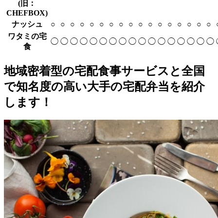
(旧：
CHEFBOX)
ナッシュ
○
○
○
○
○
○
○
○
○
○
○
○
○
○
○
○
○
ワタミの宅
◯
◯
◯
◯
◯
◯
◯
◯
◯
◯
◯
◯
◯
◯
◯
◯
◯
食
地域密着型の宅配食事サービスと全国
で知名度の高い大手の宅配弁当を紹介
します！