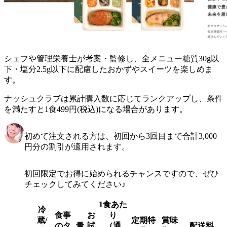
シェフや管理栄養士が考案・監修し、全メニュー糖質30g以
下・塩分2.5g以下に配慮したおかずやスイーツを楽しめま
す。
ナッシュクラブは累計購入数に応じてランクアップし、条件
を満たすと1食499円(税込)になる場合があります。
初めて注文される方は、初回から3回目まで合計3,000
円分の割引が適用されます。
初回限定でお得に始められるチャンスですので、ぜひ
チェックしてみてください♪
1食あた
冷
食事
お
り
蔵/
定期特
賞味
のタ
量
試
（通
配送料