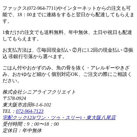
ファックス(072-964-7711)やインターネットからの注文も可
能で、18：00までに連絡をすると翌日から配達してもらえま
す。
1食だけの注文でも送料無料、年中無休、土日や祝日も配達
してもらえます。
お支払方法は、①毎回現金払い ②月に1.2回の現金払い ③振
込 ④銀行引落から選べます。
ごはん付やおかずのみ、魚の骨を抜く・アレルギーやきざ
み、おかゆなど細かく個別対応OK、ご注文の際にご相談く
ださい。
株式会社シニアライフクリエイト
〒578-0924
東大阪市吉田8-1-6-102
TEL：
072-964-7123
宅配クック123(ワン・ツゥ・スリー)・東大阪八尾店
受付時間：9：00〜18：00
定休日：年中無休