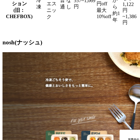
冷
普
な
か
557~1,069
ション
エス
円off
1,122
円
凍
通
し
ら
(旧：
ニッ
最大
円
約1
CHEFBOX)
10%off
~1,386
ク
年
円
nosh(ナッシュ)