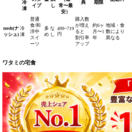
冷
典
期限
イプ
し
常〜最
凍
安）
普通
購入数
食/和
が増え
約6ヶ
地域・食
nosh(ナ
冷
多
な
499~719
洋中
ると
月〜1
数により
円
ッシュ)
凍
め
し
スイ
割引率
年
異なる
ーツ
アップ
ワタミの宅食