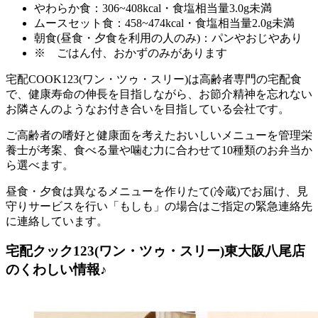
やわらか食：306~408kcal・食塩相当量3.0g未満
ムースセット食：458~474kcal・食塩相当量2.0g未満
朝食(昼食・夕食を利用の人のみ)：パンやおじやあり
※ ごはん付、おかずのみがあります
宅配COOK123(ワン・ツゥ・スリー)は高齢者専門の宅配食
で、健康寿命の伸長を目指しながら、お節介精神を忘れない
お隣さんのようなお付き合いを目指している会社
です。
ご高齢者の嗜好と健康面を考えたおいしいメニューを管理栄
養士が考案、食べる量や噛む力に合わせて10種類のお弁当か
ら選べます。
昼食・夕食は異なるメニューを作りたて(冷蔵)でお届け、見
守りサービスを行い「もしも」の場合はご指定の緊急連絡先
に連絡しています。
宅配クック123(ワン・ツゥ・スリー)東大阪八尾店
のくわしい情報♪