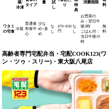
蔵/
量
試
消費期限
タイプ
り
特
料
冷凍
し
典
お惣菜の
み：翌日午
普通食
少な
ワタミ
な
470~830
な
後3時
無
冷蔵
和食中
め~多
円
の宅食
し
し
ごはん付：
料
心
め
当日午後10
時
高齢者専門宅配弁当・宅配COOK123(ワ
ン・ツゥ・スリー)・東大阪八尾店