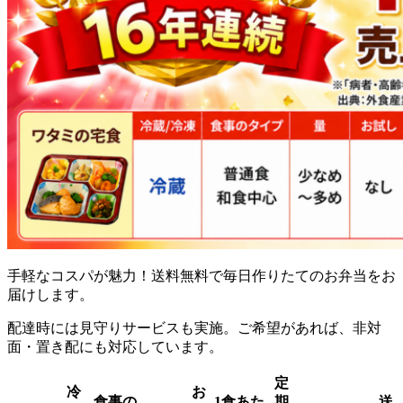
手軽なコスパが魅力！送料無料で毎日作りたてのお弁当をお
届け
します。
配達時には見守りサービスも実施。ご希望があれば、非対
面・置き配にも対応しています。
定
冷
お
食事の
1食あた
期
送