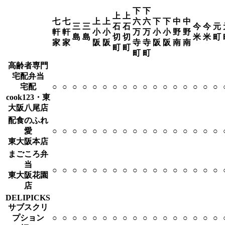
下
下
上
上
七
七
上
上
六
六
下
下
中
中
三
三
石
石
今
今
元
軒
軒
小
小
万
万
小
小
野
野
島
島
切
切
米
米
町
家
家
阪
阪
寺
寺
阪
阪
南
南
町
町
町
町
高齢者専門
宅配弁当
宅配
○
○
○
○
○
○
○
○
○
○
○
○
○
○
○
○
○
cook123・東
大阪八尾店
配食のふれ
愛
○
○
○
○
○
○
○
○
○
○
○
○
○
○
○
○
○
東大阪本店
まごころ弁
当
○
○
○
○
○
○
○
○
○
○
○
○
○
○
○
○
○
東大阪花園
店
DELIPICKS
サブスクリ
プション
○
○
○
○
○
○
○
○
○
○
○
○
○
○
○
○
○