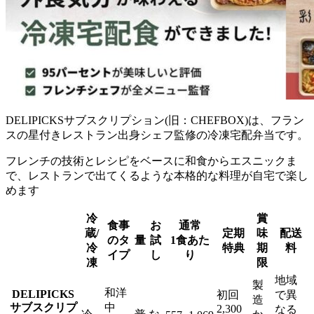
DELIPICKSサブスクリプション(旧：CHEFBOX)は、フラン
スの星付きレストラン出身シェフ監修の冷凍宅配弁当
です。
フレンチの技術とレシピをベースに和食からエスニックま
で、レストランで出てくるような本格的な料理が自宅で楽し
めます
冷
賞
食事
お
通常
蔵/
定期
味
配送
のタ
量
試
1食あた
冷
特典
期
料
イプ
し
り
凍
限
地域
製
和洋
DELIPICKS
初回
で異
造
サブスクリプ
中
2,300
なる