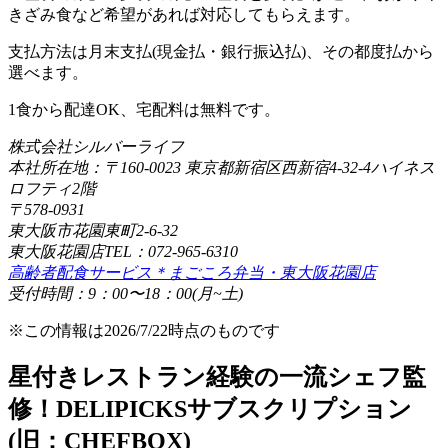
きざみ食など希望があれば対応してもらえます。
支払方法は月末支払(現金払・銀行振込払)、その都度払から
選べます。
1食から配達OK、宅配料は無料です。
株式会社シルバーライフ
本社所在地：〒160-0023 東京都新宿区西新宿4-32-4ハイネス
ロフティ2階
〒578-0931
東大阪市花園東町2-6-32
東大阪花園店TEL：072-965-6310
高齢者配食サービス＊まごころ弁当・東大阪花園店
受付時間：9：00〜18：00(月~土)
※この情報は2026/7/22時点のものです
星付きレストラン経験の一流シェフ監
修！DELIPICKSサブスクリプション
(旧：CHEFBOX)