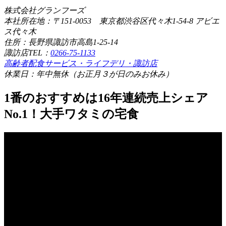
株式会社グランフーズ
本社所在地：〒151-0053 東京都渋谷区代々木1-54-8 アビエ
ス代々木
住所：長野県諏訪市高島1-25-14
諏訪店TEL：
0266-75-1133
高齢者配食サービス・ライフデリ・諏訪店
休業日：年中無休（お正月３が日のみお休み）
1番のおすすめは16年連続売上シェア
No.1！大手ワタミの宅食