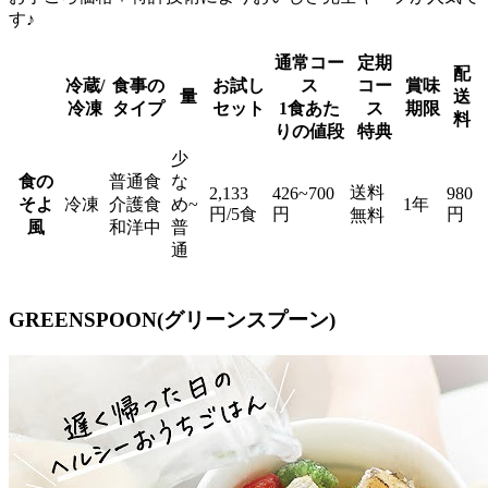
す♪
通常コー
定期
配
冷蔵/
食事の
お試し
ス
コー
賞味
量
送
冷凍
タイプ
セット
1食あた
ス
期限
料
りの値段
特典
少
食の
普通食
な
送料
2,133
426~700
980
そよ
冷凍
介護食
め~
1年
円/5食
円
円
無料
風
和洋中
普
通
GREENSPOON(グリーンスプーン)