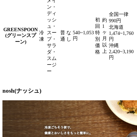
メイ
ン・
ディ
全国一律
ッシ
初
約
990円
ュ・
回
1
北海道
GREENSPOON
ヶ
冷
スー
普
な
540~1,053
特
1,474~1,760
(グリーンスプ
円
月
凍
プ・
通
し
別
円
ーン)
以
サラ
価
沖縄
上
2,420~3,190
ダ・
格
円
スム
ージ
ー
nosh(ナッシュ)