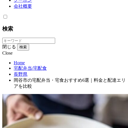
クーポン
会社概要
検索
閉じる
検索
Close
Home
宅配弁当/宅配食
長野県
岡谷市の宅配弁当・宅食おすすめ6選｜料金と配達エリ
アを比較