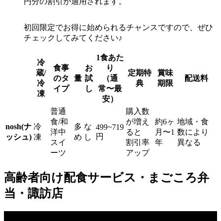
円分の割引が適用されます。
初回限定でお得に始められるチャンスですので、ぜひ
チェックしてみてください♪
1食あた
冷
食事
お
り
蔵/
定期特
賞味
のタ
量
試
（通
配送料
冷
典
期限
イプ
し
常〜最
凍
安）
普通
購入数
食/和
が増え
約6ヶ
地域・食
nosh(ナ
冷
多
な
499~719
洋中
ると
月〜1
数により
円
ッシュ)
凍
め
し
スイ
割引率
年
異なる
ーツ
アップ
高齢者向け配食サービス・まごころ弁
当・諏訪店