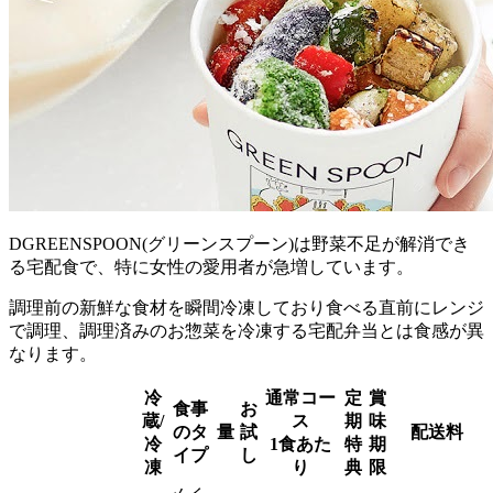
DGREENSPOON(グリーンスプーン)は野菜不足が解消でき
る宅配食で、特に女性の愛用者が急増
しています。
調理前の新鮮な食材を瞬間冷凍しており食べる直前にレンジ
で調理、調理済みのお惣菜を冷凍する宅配弁当とは食感が異
なります。
冷
通常コー
定
賞
食事
お
蔵/
ス
期
味
のタ
量
試
配送料
冷
1食あた
特
期
イプ
し
凍
り
典
限