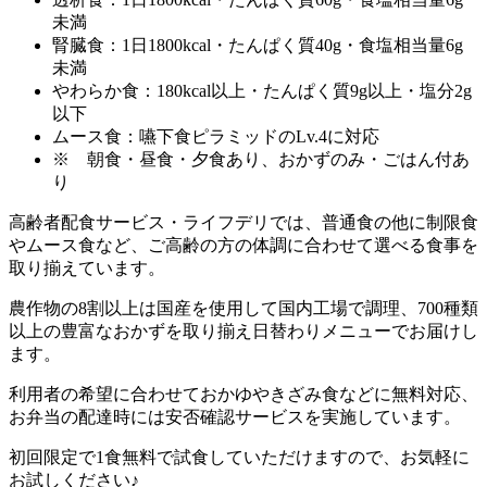
未満
腎臓食：1日1800kcal・たんぱく質40g・食塩相当量6g
未満
やわらか食：180kcal以上・たんぱく質9g以上・塩分2g
以下
ムース食：嚥下食ピラミッドのLv.4に対応
※ 朝食・昼食・夕食あり、おかずのみ・ごはん付あ
り
高齢者配食サービス・ライフデリでは、普通食の他に制限食
やムース食など、ご高齢の方の体調に合わせて選べる食事を
取り揃えています。
農作物の8割以上は国産を使用して国内工場で調理、700種類
以上の豊富なおかずを取り揃え日替わりメニューでお届けし
ます。
利用者の希望に合わせておかゆやきざみ食などに無料対応、
お弁当の配達時には安否確認サービスを実施しています。
初回限定で1食無料で試食していただけますので、お気軽に
お試しください♪