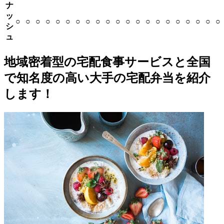
ナ
ッ
○
○
○
○
○
○
○
○
○
○
○
○
○
○
○
○
○
○
○
○
○
シ
ュ
地域密着型の宅配食事サービスと全国
で知名度の高い大手の宅配弁当を紹介
します！