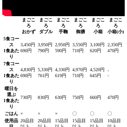
まごこ
まごこ
まごこ
まごこ
まごこ
まごこ
ろ
ろ
ろ
ろ
ろ
ろ
おかず
ダブル
手鞠
御膳
小箱
小箱(小)
5食コー
ス
3,450円
3,950円
2,950円
3,550円
3,100円
2,350円
1食あた
690円
790円
590円
710円
620円
470円
り
7食コー
ス
4,830円
5,330円
4,330円
4,970円
4,520円
-
-
1食あた
690円
761円
619円
710円
645円
り
曜日を
選ぶ
730円
830円
630円
750円
660円
470円
1食あた
り
ごはん
×
×
×
〇
〇
〇
使用品
20品目
20品目
15品目
15品目
15品目
10品目
目
以上
以上
以上
以上
以上
以上