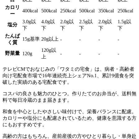
カロリ
400kcal
500kcal
250kcal
500kcal
350kcal
250kcal
ー
3.0g以
4.0g以
2.0g以
2.5g以
2.0g以
1.5g以
塩分
下
下
下
下
下
下
たんぱ
15g基準
20g以上
-
-
-
-
く質
120g以
野菜量
120g
-
-
-
-
上
テレビCMでおなじみの「ワタミの宅食」は、病者・高齢者
向け宅配食市場で16年連続売上シェアNo.1、累計9億食を突
破した実績のある宅配食
です。
コスパの良さも魅力のひとつ。作りたてのお弁当が、送料無
料で毎日冷蔵のまま届きます。
和食を中心としたやさしい味付けで、栄養バランスに配慮。
カロリーや塩分にも配慮されているため、健康を意識する方
にもおすすめです。
高齢の方はもちろん、産前産後の方やひとり暮らし・単身赴