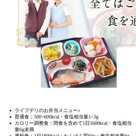
ライフデリのお弁当メニュー♪
普通食：500~600kcal・食塩相当量1~3g
カロリー調整食：間食を含めて1日1600kcal・食塩相当
量6g未満
透析食：1日1800kcal・たんぱく質60g・食塩相当量6g