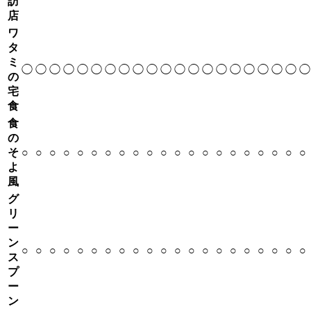
訪
店
ワ
タ
ミ
◯
◯
◯
◯
◯
◯
◯
◯
◯
◯
◯
◯
◯
◯
◯
◯
◯
◯
◯
◯
◯
の
宅
食
食
の
そ
○
○
○
○
○
○
○
○
○
○
○
○
○
○
○
○
○
○
○
○
○
よ
風
グ
リ
ー
ン
○
○
○
○
○
○
○
○
○
○
○
○
○
○
○
○
○
○
○
○
○
ス
プ
ー
ン