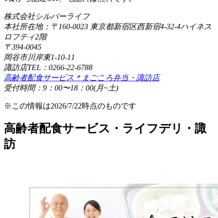
株式会社シルバーライフ
本社所在地：〒160-0023 東京都新宿区西新宿4-32-4ハイネス
ロフティ2階
〒394-0045
岡谷市川岸東1-10-11
諏訪店TEL：0266-22-6788
高齢者配食サービス＊まごころ弁当・諏訪店
受付時間：9：00〜18：00(月~土)
※この情報は2026/7/22時点のものです
高齢者配食サービス・ライフデリ・諏
訪