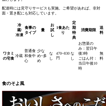
配達時には見守りサービスも実施。ご希望があれば、非対
面・置き配にも対応しています。
定
冷
お
食事の
1食あた
期
送
蔵/
量
試
消費期限
タイプ
り
特
料
冷凍
し
典
お惣菜の
み：翌日午
普通食
少な
ワタミ
な
470~830
な
後3時
無
冷蔵
和食中
め~多
円
の宅食
し
し
ごはん付：
料
心
め
当日午後10
時
食のそよ風