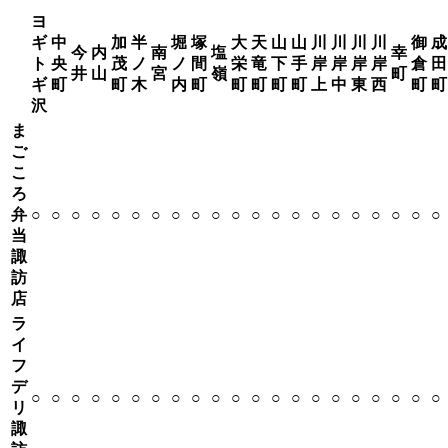
ヨ
ギ
中
加
半
堀
塚
大
天
山
山
川
川
川
川
御
成
今
内
南
塩
幸
ト
央
茂
ノ
ノ
間
栄
竜
下
手
岸
岸
岸
岸
倉
田
井
山
宮
嶺
町
ギ
町
町
木
内
町
町
町
町
町
上
中
東
西
町
町
沢
ま
ご
こ
ろ
弁
○
○
○
○
○
○
○
○
○
○
○
○
○
○
○
○
○
○
○
○
○
当
諏
訪
店
ラ
イ
フ
デ
○
○
○
○
○
○
○
○
○
○
○
○
○
○
○
○
○
○
○
○
○
リ
諏