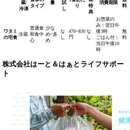
蔵/
量
試
消費期限
タイプ
り
特
料
冷凍
し
典
お惣菜の
み：翌日午
普通食
少な
ワタミ
な
470~830
な
後3時
無
冷蔵
和食中
め~多
円
の宅食
し
し
ごはん付：
料
心
め
当日午後10
時
株式会社はーと＆はぁとライフサポー
ト