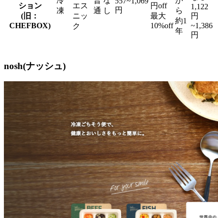
冷
普
な
か
557~1,069
ション
エス
円off
1,122
円
凍
通
し
ら
(旧：
ニッ
最大
円
約1
CHEFBOX)
10%off
~1,386
ク
年
円
nosh(ナッシュ)