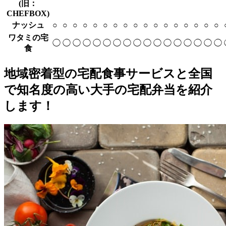
(旧：
CHEFBOX)
ナッシュ
○
○
○
○
○
○
○
○
○
○
○
○
○
○
○
○
○
ワタミの宅
◯
◯
◯
◯
◯
◯
◯
◯
◯
◯
◯
◯
◯
◯
◯
◯
◯
食
地域密着型の宅配食事サービスと全国
で知名度の高い大手の宅配弁当を紹介
します！