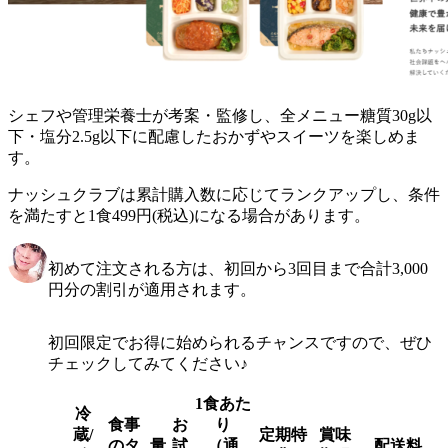
シェフや管理栄養士が考案・監修し、全メニュー糖質30g以
下・塩分2.5g以下に配慮したおかずやスイーツを楽しめま
す。
ナッシュクラブは累計購入数に応じてランクアップし、条件
を満たすと1食499円(税込)になる場合があります。
初めて注文される方は、初回から3回目まで合計3,000
円分の割引が適用されます。
初回限定でお得に始められるチャンスですので、ぜひ
チェックしてみてください♪
1食あた
冷
食事
お
り
蔵/
定期特
賞味
のタ
量
試
（通
配送料