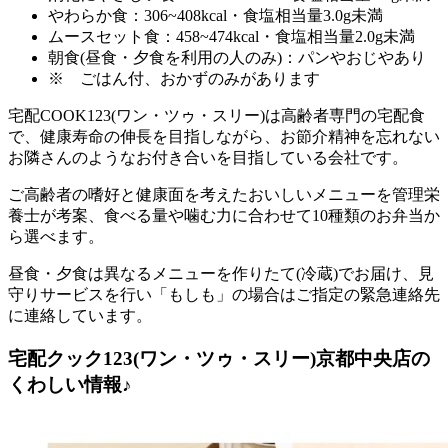
やわらか食：306~408kcal・食塩相当量3.0g未満
ムースセット食：458~474kcal・食塩相当量2.0g未満
朝食(昼食・夕食を利用の人のみ)：パンやおじやあり
※ ごはん付、おかずのみがあります
宅配COOK123(ワン・ツゥ・スリー)は高齢者専門の宅配食
で、健康寿命の伸長を目指しながら、お節介精神を忘れない
お隣さんのようなお付き合いを目指している会社
です。
ご高齢者の嗜好と健康面を考えたおいしいメニューを管理栄
養士が考案、食べる量や噛む力に合わせて10種類のお弁当か
ら選べます。
昼食・夕食は異なるメニューを作りたて(冷蔵)でお届け、見
守りサービスを行い「もしも」の場合はご指定の緊急連絡先
に連絡しています。
宅配クック123(ワン・ツゥ・スリー)京都中央店の
くわしい情報♪