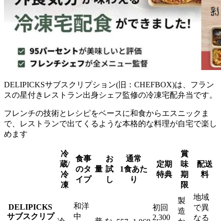
DELIPICKSサブスクリプション(旧：CHEFBOX)は、フラン
スの星付きレストラン出身シェフ監修の冷凍宅配弁当
です。
フレンチの技術とレシピをベースに和食からエスニックま
で、レストランで出てくるような本格的な料理が自宅で楽し
めます
冷
賞
食事
お
通常
蔵/
定期
味
配送
のタ
量
試
1食あた
冷
特典
期
料
イプ
し
り
凍
限
地域
製
和洋
DELIPICKS
初回
で異
造
サブスクリプ
中
2,300
なる