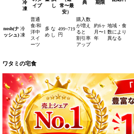
冷
典
期限
イプ
し
常〜最
凍
安）
普通
購入数
食/和
が増え
約6ヶ
地域・食
nosh(ナ
冷
多
な
499~719
洋中
ると
月〜1
数により
円
ッシュ)
凍
め
し
スイ
割引率
年
異なる
ーツ
アップ
ワタミの宅食