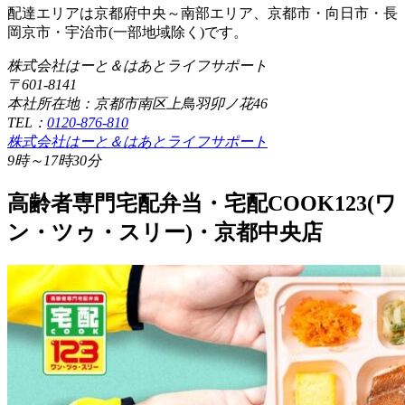
配達エリアは京都府中央～南部エリア、京都市・向日市・長
岡京市・宇治市(一部地域除く)です。
株式会社はーと＆はあとライフサポート
〒601-8141
本社所在地：京都市南区上鳥羽卯ノ花46
TEL：
0120-876-810
株式会社はーと＆はあとライフサポート
9時～17時30分
高齢者専門宅配弁当・宅配COOK123(ワ
ン・ツゥ・スリー)・京都中央店