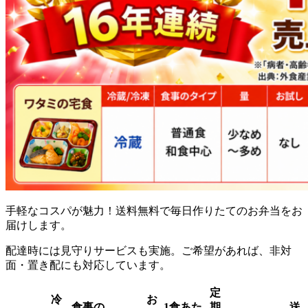
手軽なコスパが魅力！送料無料で毎日作りたてのお弁当をお
届け
します。
配達時には見守りサービスも実施。ご希望があれば、非対
面・置き配にも対応しています。
定
冷
お
食事の
1食あた
期
送