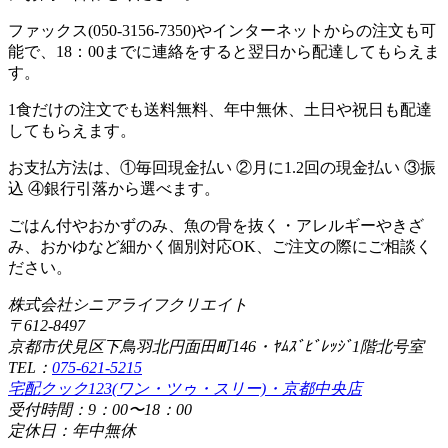
ファックス(050-3156-7350)やインターネットからの注文も可
能で、18：00までに連絡をすると翌日から配達してもらえま
す。
1食だけの注文でも送料無料、年中無休、土日や祝日も配達
してもらえます。
お支払方法は、①毎回現金払い ②月に1.2回の現金払い ③振
込 ④銀行引落から選べます。
ごはん付やおかずのみ、魚の骨を抜く・アレルギーやきざ
み、おかゆなど細かく個別対応OK、ご注文の際にご相談く
ださい。
株式会社シニアライフクリエイト
〒612-8497
京都市伏見区下鳥羽北円面田町146・ﾔﾑｽﾞﾋﾞﾚｯｼﾞ1階北号室
TEL：
075-621-5215
宅配クック123(ワン・ツゥ・スリー)・京都中央店
受付時間：9：00〜18：00
定休日：年中無休