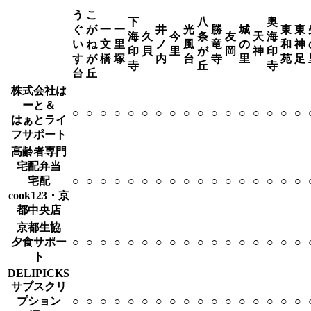
う
こ
下
八
奥
ぐ
が
一
一
井
光
勝
城
東
東
海
久
今
条
友
天
海
い
ね
文
里
ノ
風
竜
の
和
神
印
貝
里
が
岡
神
印
す
が
橋
塚
内
台
寺
里
苑
足
寺
丘
寺
台
丘
株式会社は
ーと＆
○
○
○
○
○
○
○
○
○
○
○
○
○
○
○
○
○
はぁとライ
フサポート
高齢者専門
宅配弁当
宅配
○
○
○
○
○
○
○
○
○
○
○
○
○
○
○
○
○
cook123・京
都中央店
京都生協
夕食サポー
○
○
○
○
○
○
○
○
○
○
○
○
○
○
○
○
○
ト
DELIPICKS
サブスクリ
プション
○
○
○
○
○
○
○
○
○
○
○
○
○
○
○
○
○