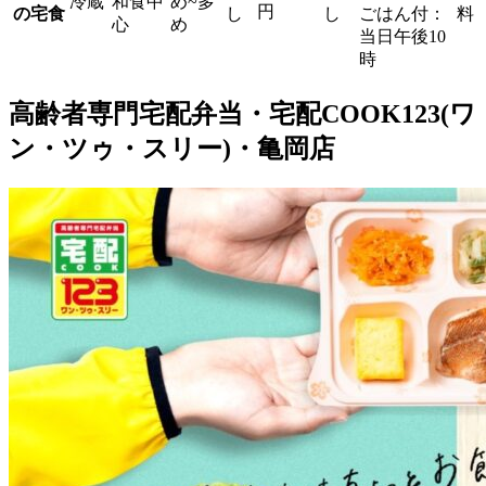
冷蔵
和食中
め~多
円
の宅食
し
し
ごはん付：
料
心
め
当日午後10
時
高齢者専門宅配弁当・宅配COOK123(ワ
ン・ツゥ・スリー)・亀岡店