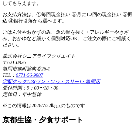
してもらえます。
お支払方法は、①毎回現金払い ②月に1.2回の現金払い ③振
込 ④銀行引落から選べます。
ごはん付やおかずのみ、魚の骨を抜く・アレルギーやきざ
み、おかゆなど細かく個別対応OK、ご注文の際にご相談く
ださい。
株式会社シニアライフクリエイト
〒621-0826
亀岡市篠町篠向谷26-1
TEL：
0771-56-9907
宅配クック123(ワン・ツゥ・スリー)・亀岡店
受付時間：9：00〜18：00
定休日：年中無休
※この情報は2026/7/22時点のものです
京都生協・夕食サポート