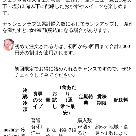
下・塩分2.5g以下に配慮したおかずやスイーツを楽しめま
す。
ナッシュクラブは累計購入数に応じてランクアップし、条件
を満たすと1食499円(税込)になる場合があります。
初めて注文される方は、初回から3回目まで合計3,000
円分の割引が適用されます。
初回限定でお得に始められるチャンスですので、ぜひ
チェックしてみてください♪
1食あた
冷
食事
お
り
蔵/
定期特
賞味
のタ
量
試
（通
配送料
冷
典
期限
イプ
し
常〜最
凍
安）
普通
購入数
食/和
が増え
約6ヶ
地域・食
nosh(ナ
冷
多
な
499~719
洋中
ると
月〜1
数により
円