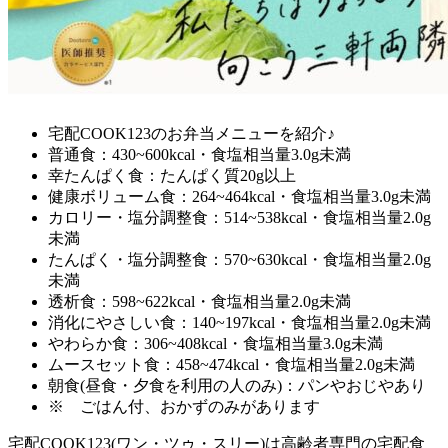
宅配COOK123のお弁当メニューを紹介♪
普通食：430~600kcal・食塩相当量3.0g未満
幸たんぱく食：たんぱく質20g以上
健康ボリューム食：264~464kcal・食塩相当量3.0g未満
カロリー・塩分調整食：514~538kcal・食塩相当量2.0g
未満
たんぱく・塩分調整食：570~630kcal・食塩相当量2.0g
未満
透析食：598~622kcal・食塩相当量2.0g未満
消化にやさしい食：140~197kcal・食塩相当量2.0g未満
やわらか食：306~408kcal・食塩相当量3.0g未満
ムースセット食：458~474kcal・食塩相当量2.0g未満
朝食(昼食・夕食を利用の人のみ)：パンやおじやあり
※ ごはん付、おかずのみがあります
宅配COOK123(ワン・ツゥ・スリー)は高齢者専門の宅配食