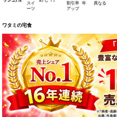
ッシュ)
凍
め
し
スイ
割引率
年
異なる
ーツ
アップ
ワタミの宅食