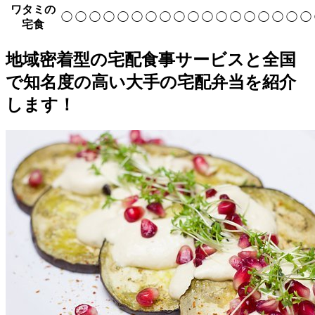
ワタミの
◯
◯
◯
◯
◯
◯
◯
◯
◯
◯
◯
◯
◯
◯
◯
◯
◯
◯
宅食
地域密着型の宅配食事サービスと全国
で知名度の高い大手の宅配弁当を紹介
します！