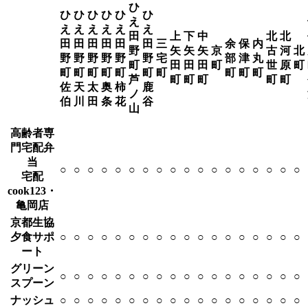
ひ
ひ
ひ
ひ
ひ
ひ
ひ
え
え
え
え
え
え
え
田
上
下
中
北
北
田
田
田
田
田
田
三
余
保
内
野
矢
矢
矢
京
古
河
北
野
野
野
野
野
野
宅
部
津
丸
町
田
田
田
町
世
原
町
町
町
町
町
町
町
町
町
町
町
芦
町
町
町
町
町
佐
天
太
奥
柿
鹿
ノ
伯
川
田
条
花
谷
山
高齢者専
門宅配弁
当
○
○
○
○
○
○
○
○
○
○
○
○
○
○
○
○
○
○
宅配
cook123・
亀岡店
京都生協
夕食サポ
○
○
○
○
○
○
○
○
○
○
○
○
○
○
○
○
○
○
ート
グリーン
○
○
○
○
○
○
○
○
○
○
○
○
○
○
○
○
○
○
スプーン
ナッシュ
○
○
○
○
○
○
○
○
○
○
○
○
○
○
○
○
○
○