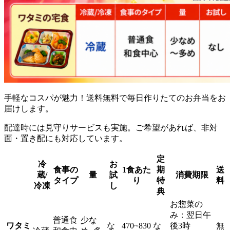
手軽なコスパが魅力！送料無料で毎日作りたてのお弁当をお
届け
します。
配達時には見守りサービスも実施。ご希望があれば、非対
面・置き配にも対応しています。
定
冷
お
食事の
1食あた
期
送
蔵/
量
試
消費期限
タイプ
り
特
料
冷凍
し
典
お惣菜の
み：翌日午
普通食
少な
ワタミ
な
470~830
な
後3時
無