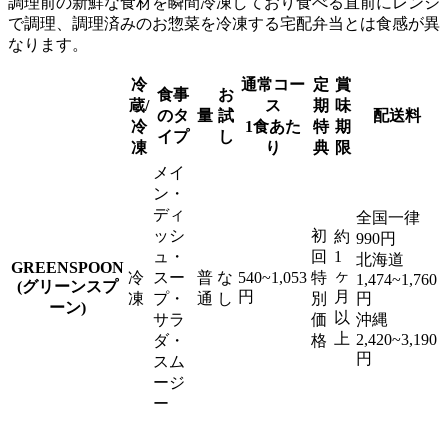
調理前の新鮮な食材を瞬間冷凍しており食べる直前にレンジ
で調理、調理済みのお惣菜を冷凍する宅配弁当とは食感が異
なります。
冷
通常コー
定
賞
食事
お
蔵/
ス
期
味
のタ
量
試
配送料
冷
1食あた
特
期
イプ
し
凍
り
典
限
メイ
ン・
ディ
全国一律
ッシ
初
約
990円
ュ・
回
1
北海道
GREENSPOON
ヶ
冷
スー
普
な
540~1,053
特
1,474~1,760
(グリーンスプ
円
月
凍
プ・
通
し
別
円
ーン)
以
サラ
価
沖縄
上
2,420~3,190
ダ・
格
円
スム
ージ
ー