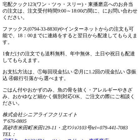
宅配クック123(ワン・ツゥ・スリー)・東播磨店へのお弁当
の注文は、注文受付時間9:00～18:00の間に、にお問い合わせ
ください。
ファックス(0794-33-8830)やインターネットからの注文も可
能で、18：00までに連絡をすると翌日から配達してもらえま
す。
1食だけの注文でも送料無料、年中無休、土日や祝日も配達
してもらえます。
お支払方法は、①毎回現金払い ②月に1.2回の現金払い ③振
込 ④銀行引落から選べます。
ごはん付やおかずのみ、魚の骨を抜く・アレルギーやきざ
み、おかゆなど細かく個別対応OK、ご注文の際にご相談く
ださい。
株式会社シニアライフクリエイト
〒676-0805
高砂市米田町米田129-11・北ﾏﾝｼｮﾝ103号tel=079-441-7083
TEL：