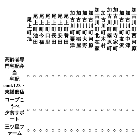
加
加
加
加
加
加
加
加
加
加
加
尾
尾
尾
尾
尾
尾
古
古
古
古
尾
古
古
古
古
古
古
古
上
上
上
上
上
上
川
川
川
川
上
川
川
川
川
川
川
川
町
町
町
町
町
町
町
町
町
町
町
町
町
町
町
町
町
町
池
今
口
長
安
養
北
篠
寺
西
旭
粟
稲
大
河
木
友
中
田
福
里
田
田
田
在
原
家
河
津
屋
野
原
村
沢
津
家
町
町
原
高齢者専
門宅配弁
当
○
○
○
○
○
○
○
○
○
○
○
○
○
○
○
○
○
○
宅配
cook123・
東播磨店
コープこ
うべ
○
○
○
○
○
○
○
○
○
○
○
○
○
○
○
○
○
○
夕食サポ
ート
三ツ星フ
○
○
○
○
○
○
○
○
○
○
○
○
○
○
○
○
○
○
ァーム