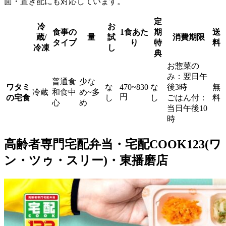
面・置き配にも対応しています。
定
冷
お
食事の
1食あた
期
送
蔵/
量
試
消費期限
タイプ
り
特
料
冷凍
し
典
お惣菜の
み：翌日午
普通食
少な
ワタミ
な
470~830
な
後3時
無
冷蔵
和食中
め~多
円
の宅食
し
し
ごはん付：
料
心
め
当日午後10
時
高齢者専門宅配弁当・宅配COOK123(ワ
ン・ツゥ・スリー)・東播磨店