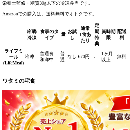
栄養士監修・糖質30g以下の冷凍弁当
です。
Amazonでの購入は、送料無料でオトクです。
定
通常
冷蔵/
食事のタ
お試
期
賞味期
配送
量
1食あ
冷凍
イプ
し
特
限
料
たり
典
ライフミ
普通食
普
1ヶ月
冷凍
なし
670円
無料
-
ール
和洋中
通
以上
(LifeMeal)
ワタミの宅食