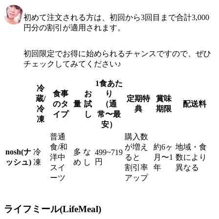
初めて注文される方は、初回から3回目まで合計3,000
円分の割引が適用されます。
初回限定でお得に始められるチャンスですので、ぜひ
チェックしてみてください♪
1食あた
冷
食事
お
り
蔵/
定期特
賞味
のタ
量
試
（通
配送料
冷
典
期限
イプ
し
常〜最
凍
安）
普通
購入数
食/和
が増え
約6ヶ
地域・食
nosh(ナ
冷
多
な
499~719
洋中
ると
月〜1
数により
円
ッシュ)
凍
め
し
スイ
割引率
年
異なる
ーツ
アップ
ライフミール(LifeMeal)