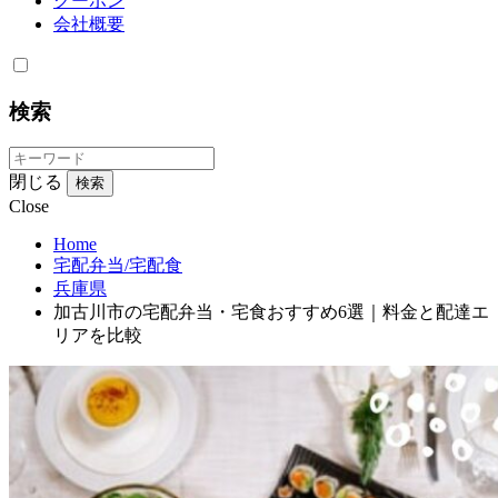
クーポン
会社概要
検索
閉じる
検索
Close
Home
宅配弁当/宅配食
兵庫県
加古川市の宅配弁当・宅食おすすめ6選｜料金と配達エ
リアを比較