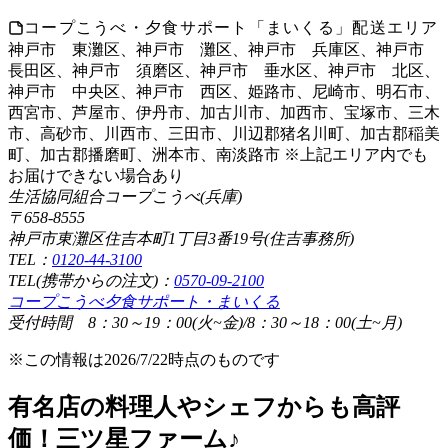
コープこうべ・夕食サポート「まいくる」配送エリア
神戸市 東灘区、神戸市 灘区、神戸市 兵庫区、神戸市
長田区、神戸市 須磨区、神戸市 垂水区、神戸市 北区、
神戸市 中央区、神戸市 西区、姫路市、尼崎市、明石市、
西宮市、芦屋市、伊丹市、加古川市、加西市、宝塚市、三木
市、高砂市、川西市、三田市、川辺郡猪名川町、加古郡稲美
町、加古郡播磨町、洲本市、南淡路市 ※上記エリア内でも
お届けできない場合あり
生活協同組合コープこうべ(兵庫)
〒658-8555
神戸市東灘区住吉本町1丁目3番19号(住吉事務所)
TEL：
0120-44-3100
TEL(携帯からの注文)：
0570-09-2100
コープこうべ夕食サポート・まいくる
受付時間 8：30～19：00(火~金)/8：30～18：00(土~月)
※この情報は2026/7/22時点のものです
有名店の料理人やシェフからも高評
価！三ツ星ファーム♪