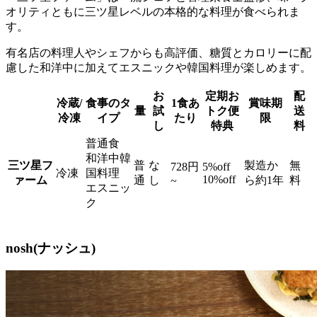
オリティともに三ツ星レベルの本格的な料理が食べられま
す。
有名店の料理人やシェフからも高評価、糖質とカロリーに配
慮した和洋中に加えてエスニックや韓国料理が楽しめます。
お
定期お
配
冷蔵/
食事のタ
1食あ
賞味期
量
試
トク便
送
冷凍
イプ
たり
限
し
特典
料
普通食
和洋中韓
三ツ星フ
普
な
製造か
無
728円
5%off
冷凍
国料理
10%off
ァーム
通
し
ら約1年
料
~
エスニッ
ク
nosh(ナッシュ)