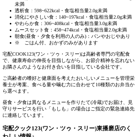
未満
透析食：598~622kcal・食塩相当量2.0g未満
消化にやさしい食：140~197kcal・食塩相当量2.0g未満
やわらか食：306~408kcal・食塩相当量3.0g未満
ムースセット食：458~474kcal・食塩相当量2.0g未満
朝食(昼食・夕食を利用の人のみ)：パンやおじやあり
※ ごはん付、おかずのみがあります
宅配COOK123(ワン・ツゥ・スリー)は高齢者専門の宅配食
で、健康寿命の伸長を目指しながら、お節介精神を忘れない
お隣さんのようなお付き合いを目指している会社
です。
ご高齢者の嗜好と健康面を考えたおいしいメニューを管理栄
養士が考案、食べる量や噛む力に合わせて10種類のお弁当か
ら選べます。
昼食・夕食は異なるメニューを作りたて(冷蔵)でお届け、見
守りサービスを行い「もしも」の場合はご指定の緊急連絡先
に連絡しています。
宅配クック123(ワン・ツゥ・スリー)東播磨店のく
わしい情報♪