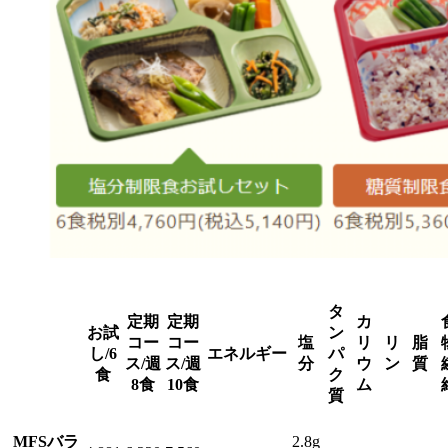
タ
定期
定期
カ
お試
ン
コー
コー
塩
リ
リ
脂
し/6
エネルギー
パ
ス/週
ス/週
分
ウ
ン
質
食
ク
8食
10食
ム
質
MFSバラ
2.8g