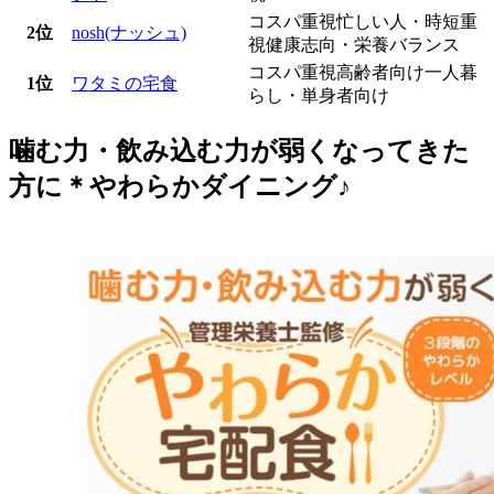
コスパ重視
忙しい人・時短重
2位
nosh(ナッシュ)
視
健康志向・栄養バランス
コスパ重視
高齢者向け
一人暮
1位
ワタミの宅食
らし・単身者向け
噛む力・飲み込む力が弱くなってきた
方に＊やわらかダイニング♪