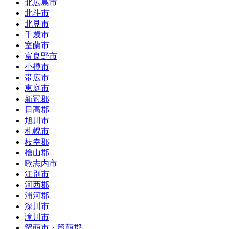
北広島市
北斗市
北見市
千歳市
室蘭市
富良野市
小樽市
帯広市
恵庭市
新冠郡
日高郡
旭川市
札幌市
枝幸郡
檜山郡
歌志内市
江別市
河西郡
浦河郡
深川市
滝川市
留萌市・留萌郡