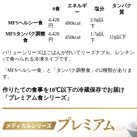
エネルギ
タンパク
6食
塩分
ー
質
4,428
2.0g以
MFSヘルシー食
480kcal
円
下
MFSタンパク調整
4,428
1.7g以
11g以下
450kcal
円
食
下
バリューシリーズはごはんが付いてリーズナブル、レンチン
♪で食べられる冷凍タイプ
です。
「MFSヘルシー食」と「タンパク調整食」の2種類がありま
す。
作りたての食事を10℃以下の冷蔵保存でお届け
「プレミアム食シリーズ」