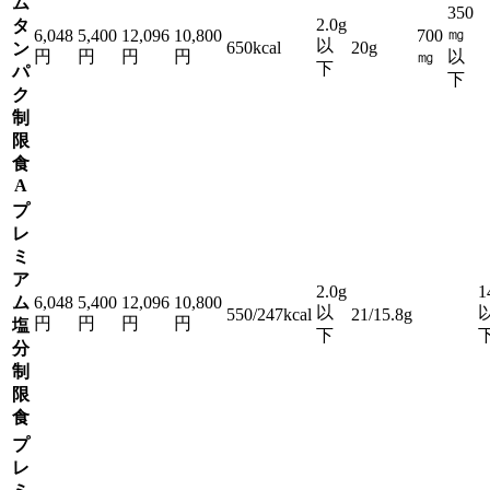
ム
350
2.0g
タ
㎎
6,048
5,400
12,096
10,800
700
以
650kcal
20g
ン
円
円
円
円
㎎
以
下
パ
下
ク
制
限
食
A
プ
レ
ミ
ア
2.0g
1
ム
6,048
5,400
12,096
10,800
以
550/247kcal
21/15.8g
円
円
円
円
塩
下
分
制
限
食
プ
レ