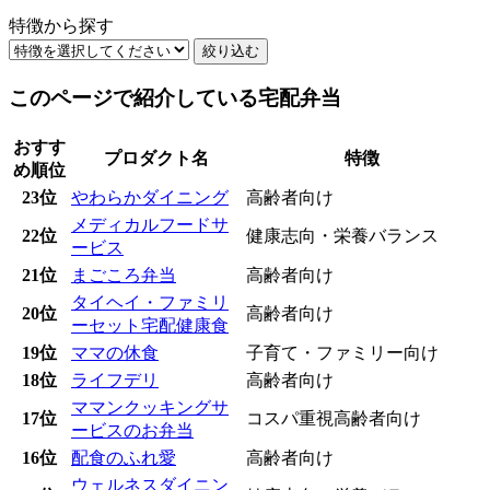
特徴から探す
絞り込む
このページで紹介している宅配弁当
おすす
プロダクト名
特徴
め順位
23位
やわらかダイニング
高齢者向け
メディカルフードサ
22位
健康志向・栄養バランス
ービス
21位
まごころ弁当
高齢者向け
タイヘイ・ファミリ
20位
高齢者向け
ーセット宅配健康食
19位
ママの休食
子育て・ファミリー向け
18位
ライフデリ
高齢者向け
ママンクッキングサ
17位
コスパ重視
高齢者向け
ービスのお弁当
16位
配食のふれ愛
高齢者向け
ウェルネスダイニン