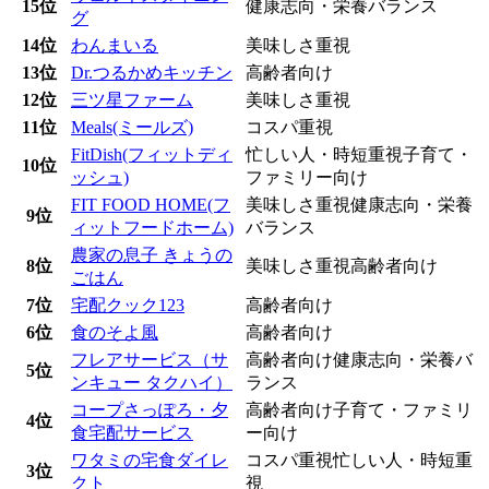
15位
健康志向・栄養バランス
グ
14位
わんまいる
美味しさ重視
13位
Dr.つるかめキッチン
高齢者向け
12位
三ツ星ファーム
美味しさ重視
11位
Meals(ミールズ)
コスパ重視
FitDish(フィットディ
忙しい人・時短重視
子育て・
10位
ッシュ)
ファミリー向け
FIT FOOD HOME(フ
美味しさ重視
健康志向・栄養
9位
ィットフードホーム)
バランス
農家の息子 きょうの
8位
美味しさ重視
高齢者向け
ごはん
7位
宅配クック123
高齢者向け
6位
食のそよ風
高齢者向け
フレアサービス（サ
高齢者向け
健康志向・栄養バ
5位
ンキュー タクハイ）
ランス
コープさっぽろ・夕
高齢者向け
子育て・ファミリ
4位
食宅配サービス
ー向け
ワタミの宅食ダイレ
コスパ重視
忙しい人・時短重
3位
クト
視