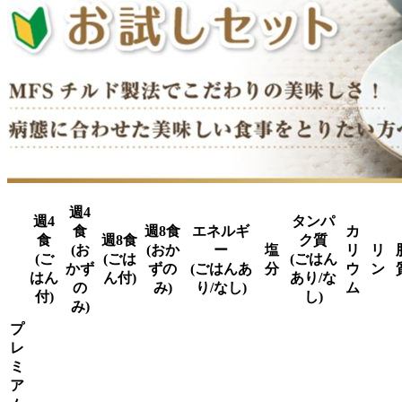
週4
週4
タンパ
食
週8食
エネルギ
カ
食
週8食
ク質
(お
(おか
ー
塩
リ
リ
(ご
(ごは
(ごはん
かず
ずの
(ごはんあ
分
ウ
ン
はん
ん付)
あり/な
の
み)
り/なし)
ム
付)
し)
み)
プ
レ
ミ
ア