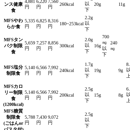
4,881
6,220
7,560
以
ンス健康
260kcal
20g
11g
円
円
円
下
食
2.2g
MFSやわ
5,335
6,825
8,316
以
180~253kcal
円
円
円
らか食
下
700
MFSタン
2.0g
㎎
5,659
7,257
8,856
240
以
パク制限
300kcal
16g
円
円
円
以
㎎
下
食
下
1.7g
8
MFS塩分
5,140
6,566
7,992
以
240kcal
19g
9g
円
円
円
制限食
下
MFSカロ
2.5g
6
5,140
6,566
7,992
リー制限
以
200kcal
15g
8g
円
円
円
食
下
(1200kcal)
MFS糖質
2.5g
制限食
5,788
7,430
9,072
以
円
円
円
(ごはんor
下
パスタ付)