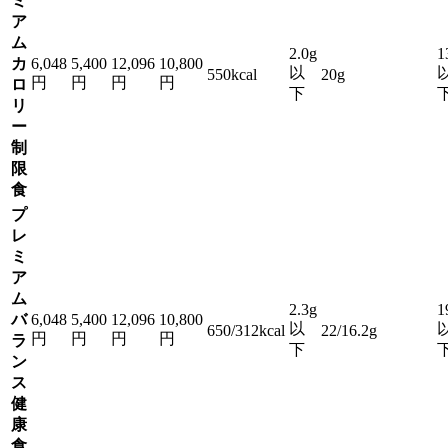
ミ
ア
ム
2.0g
1
カ
6,048
5,400
12,096
10,800
以
550kcal
20g
円
円
円
円
ロ
下
リ
ー
制
限
食
プ
レ
ミ
ア
ム
2.3g
1
バ
6,048
5,400
12,096
10,800
以
650/312kcal
22/16.2g
円
円
円
円
ラ
下
ン
ス
健
康
食