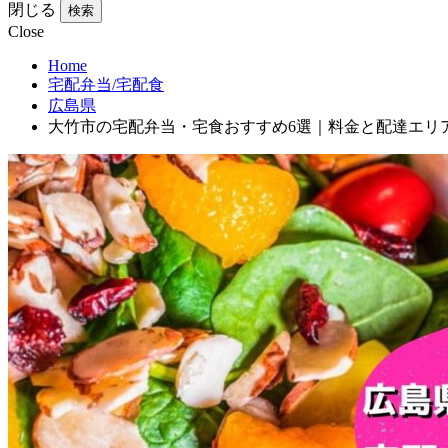
閉じる
検索
Close
Home
宅配弁当/宅配食
広島県
大竹市の宅配弁当・宅食おすすめ6選｜料金と配達エリ