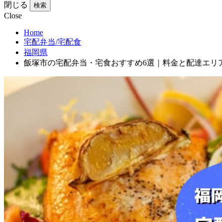
閉じる
検索
Close
Home
宅配弁当/宅配食
福岡県
飯塚市の宅配弁当・宅食おすすめ6選｜料金と配達エリ