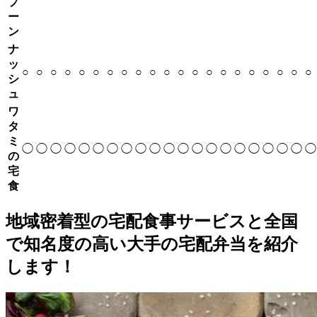
プ
ー
ン
ナ
ッ
○
○
○
○
○
○
○
○
○
○
○
○
○
○
○
○
○
○
○
○
○
シ
ュ
ワ
タ
ミ
◯
◯
◯
◯
◯
◯
◯
◯
◯
◯
◯
◯
◯
◯
◯
◯
◯
◯
◯
◯
◯
の
宅
食
地域密着型の宅配食事サービスと全国
で知名度の高い大手の宅配弁当を紹介
します！