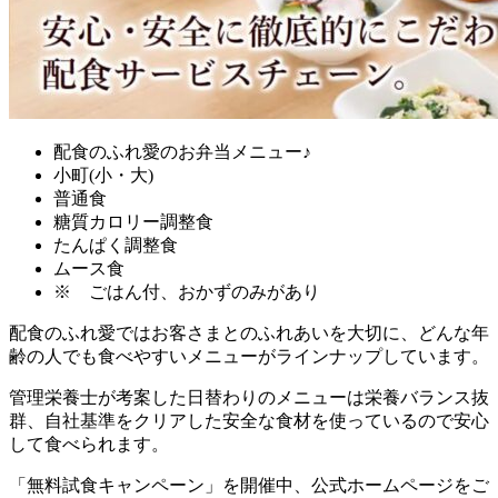
配食のふれ愛のお弁当メニュー♪
小町(小・大)
普通食
糖質カロリー調整食
たんぱく調整食
ムース食
※ ごはん付、おかずのみがあり
配食のふれ愛ではお客さまとのふれあいを大切に、どんな年
齢の人でも食べやすいメニューがラインナップ
しています。
管理栄養士が考案した日替わりのメニューは栄養バランス抜
群、自社基準をクリアした安全な食材を使っているので安心
して食べられます。
「無料試食キャンペーン」を開催中、公式ホームページをご