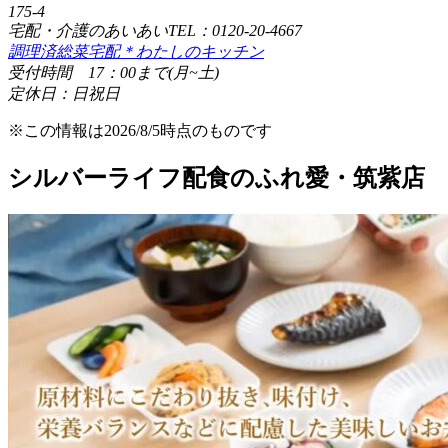
175-4
宅配・介護のあいあいTEL：0120-20-4667
調理済総菜宅配＊わたしのキッチン
受付時間 17：00まで(月~土)
定休日：日祝日
※この情報は2026/8/5時点のものです
シルバーライフ配食のふれ愛・筑紫店