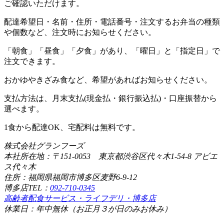
ご確認いただけます。
配達希望日・名前・住所・電話番号・注文するお弁当の種類
や個数など、注文時にお知らせください。
「朝食」「昼食」「夕食」があり、「曜日」と「指定日」で
注文できます。
おかゆやきざみ食など、希望があればお知らせください。
支払方法は、月末支払(現金払・銀行振込払)・口座振替から
選べます。
1食から配達OK、宅配料は無料です。
株式会社グランフーズ
本社所在地：〒151-0053 東京都渋谷区代々木1-54-8 アビエ
ス代々木
住所：福岡県福岡市博多区麦野6-9-12
博多店TEL：
092-710-0345
高齢者配食サービス・ライフデリ・博多店
休業日：年中無休（お正月３が日のみお休み）