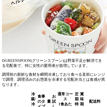
DGREENSPOON(グリーンスプーン)は野菜不足が解消でき
る宅配食で、特に女性の愛用者が急増
しています。
調理前の新鮮な食材を瞬間冷凍しており食べる直前にレンジ
で調理、調理済みのお惣菜を冷凍する宅配弁当とは食感が異
なります。
冷
通常コー
定
賞
食事
お
蔵/
ス
期
味
のタ
量
試
配送料
冷
1食あた
特
期
イプ
し