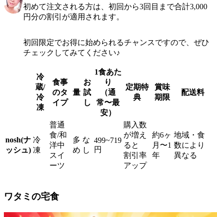
初めて注文される方は、初回から3回目まで合計3,000
円分の割引が適用されます。
初回限定でお得に始められるチャンスですので、ぜひ
チェックしてみてください♪
1食あた
冷
食事
お
り
蔵/
定期特
賞味
のタ
量
試
（通
配送料
冷
典
期限
イプ
し
常〜最
凍
安）
普通
購入数
食/和
が増え
約6ヶ
地域・食
nosh(ナ
冷
多
な
499~719
洋中
ると
月〜1
数により
円
ッシュ)
凍
め
し
スイ
割引率
年
異なる
ーツ
アップ
ワタミの宅食