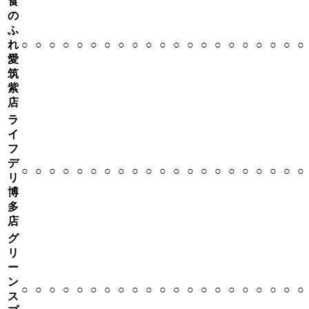
食
の
ふ
れ
○
○
○
○
○
○
○
○
○
○
○
○
○
○
○
○
○
○
○
○
○
愛
筑
紫
店
ラ
イ
フ
デ
○
○
○
○
○
○
○
○
○
○
○
○
○
○
○
○
○
○
○
○
○
リ
博
多
店
グ
リ
ー
ン
○
○
○
○
○
○
○
○
○
○
○
○
○
○
○
○
○
○
○
○
○
ス