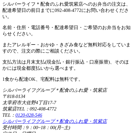
シルバーライフ＊配食のふれ愛筑紫店へのお弁当の注文は、
配達希望日の前日までに092-408-4772にお問い合わせくださ
い。
名前・住所・電話番号・配達希望日・ご希望のお弁当をお知
らせください。
またアレルギー・おかゆ・きざみ食など無料対応をしていま
すので、注文の際にご相談ください。
支払方法は月末支払(現金払・銀行振込・口座振替)、そのほ
かには現金都度払いから選べます。
1食から配達OK、宅配料は無料です。
シルバーライフグループ＊配食のふれ愛・筑紫店
〒818-0134
太宰府市大佐野4丁目17-7
筑紫店TEL：092-408-4772
TEL：
0120-028-546
シルバーライフグループ＊配食のふれ愛・筑紫店
受付時間：9：00~18：00(月~土)