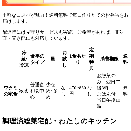
手軽なコスパが魅力！送料無料で毎日作りたてのお弁当をお
届け
します。
配達時には見守りサービスも実施。ご希望があれば、非対
面・置き配にも対応しています。
定
冷
お
食事の
1食あた
期
送
蔵/
量
試
消費期限
タイプ
り
特
料
冷凍
し
典
お惣菜の
み：翌日午
普通食
少な
ワタミ
な
470~830
な
後3時
無
冷蔵
和食中
め~多
円
の宅食
し
し
ごはん付：
料
心
め
当日午後10
時
調理済総菜宅配・わたしのキッチン