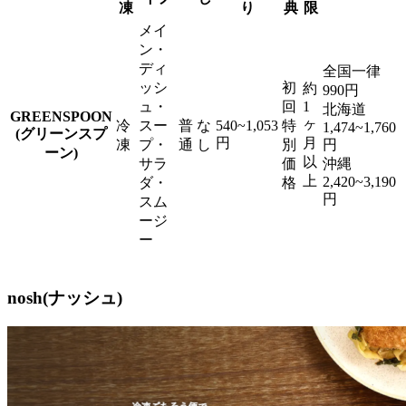
凍
り
典
限
メイ
ン・
ディ
全国一律
ッシ
初
約
990円
ュ・
回
1
北海道
GREENSPOON
ヶ
冷
スー
普
な
540~1,053
特
1,474~1,760
(グリーンスプ
円
月
凍
プ・
通
し
別
円
ーン)
以
サラ
価
沖縄
上
2,420~3,190
ダ・
格
円
スム
ージ
ー
nosh(ナッシュ)