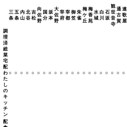
観
向
大
梅
梅
通
連
三
五
内
北
吉
国
坂
宰
宰
御
朱
水
白
石
世
佐
佐
ケ
香
古
歌
条
条
山
谷
松
分
本
府
都
笠
雀
城
川
坂
音
野
野
丘
苑
賀
屋
寺
調
理
済
総
菜
宅
配
わ
○
○
○
○
○
○
○
○
○
○
○
○
○
○
○
○
○
○
○
○
○
た
し
の
キ
ッ
チ
ン
配