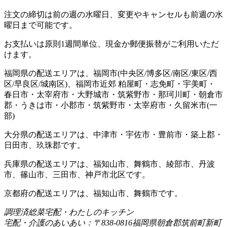
注文の締切は前の週の水曜日、変更やキャンセルも前週の水
曜日まで可能です。
お支払いは原則1週間単位、現金か郵便振替がご利用いただ
けます。
福岡県の配送エリアは、福岡市(中央区/博多区/南区/東区/西
区/早良区/城南区)、福岡市近郊 粕屋町・志免町・宇美町・
春日市・太宰府市・大野城市・筑紫野市・那珂川町・朝倉市
郡・うきは市・小郡市・筑紫野市・太宰府市・久留米市(一
部)
大分県の配送エリアは、中津市・宇佐市・豊前市・築上郡・
日田市、玖珠郡です。
兵庫県の配送エリアは、福知山市、舞鶴市、綾部市、丹波
市、篠山市、三田市、神戸市北区です。
京都府の配送エリアは、福知山市、舞鶴市です。
調理済総菜宅配・わたしのキッチン
宅配・介護のあいあい：〒838-0816福岡県朝倉郡筑前町新町