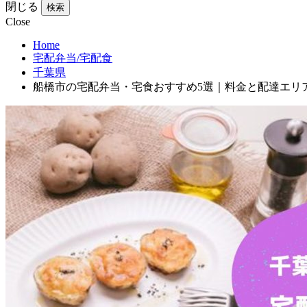
閉じる
検索
Close
Home
宅配弁当/宅配食
千葉県
船橋市の宅配弁当・宅食おすすめ5選｜料金と配達エリ