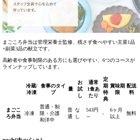
まごころ弁当は管理栄養士監修、残さず食べやすい主菜1品
+副菜3品の献立
です。
高齢者や食事制限のある方にも選びやすい、6つのコースが
ラインナップしています。
定
お
通常
冷蔵/
食事のタイ
期
賞味期
配送
量
試
1食あ
冷凍
プ
特
限
料
し
たり
典
普通・制
まごこ
普
な
543円
6ヶ月
冷凍
限・介護
-
無料
ろ弁当
通
し
～
以上
和洋中
nosh(ナッシュ)