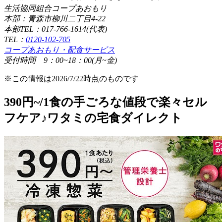
生活協同組合コープあおもり
本部：青森市柳川二丁目4-22
本部TEL：017-766-1614(代表)
TEL：
0120-102-705
コープあおもり・配食サービス
受付時間 9：00~18：00(月~金)
※この情報は2026/7/22時点のものです
390円~/1食の手ごろな値段で楽々セル
フケア♪ワタミの宅食ダイレクト