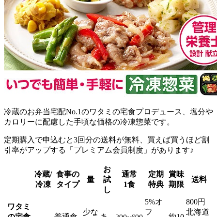
冷蔵のお弁当宅配No.1のワタミの宅食プロデュース、塩分や
カロリーに配慮した手頃な価格の冷凍惣菜
です。
定期購入で申込むと3回分の送料が無料、買えば買うほど割
引率がアップする「プレミアム会員制度」があります♪
お
冷蔵/
食事の
通常
定期
賞味
量
試
送料
冷凍
タイプ
1食
特典
期限
し
5%オ
800円
ワタミ
少な
フ
北海道
の宅食
普通食
あ
約10