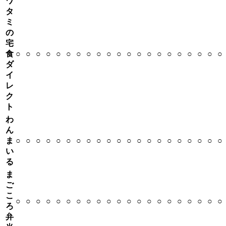
ワ
タ
ミ
の
宅
食
○
○
○
○
○
○
○
○
○
○
○
○
○
○
○
○
○
○
○
○
○
ダ
イ
レ
ク
ト
わ
ん
ま
○
○
○
○
○
○
○
○
○
○
○
○
○
○
○
○
○
○
○
○
○
い
る
ま
ご
こ
○
○
○
○
○
○
○
○
○
○
○
○
○
○
○
○
○
○
○
○
○
ろ
弁