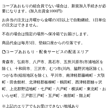
コープあおもりの組合員でない場合は、新規加入手続きが必
要になります。(加入出資金1000円)
お弁当の注文は月曜から金曜の3日以上で自動継続、1日単位
の注文はできません。
不在の場合は指定の場所へ保冷箱でお届けします。
商品代金は毎月5日、登録口座からの引落です。
コープあおもり・配食サービスの配送エリア
青森市、弘前市、八戸市、黒石市、五所川原市(市浦地区を
除く)、十和田市、三沢市、むつ市(川内、脇野沢地区除く)、
つがる市(稲垣地区を除く)、平川市、南津軽郡藤崎町・大顎
町・田舎館村、北津軽郡板柳町・鶴田町、西津軽郡鯵ヶ沢
町、上北郡野辺地町・七戸町・六戸町・横浜町・東北町・お
いらせ町、三戸郡三戸町・五戸町・南部町・階上町
※上記のエリアでもお受けできない地域あり