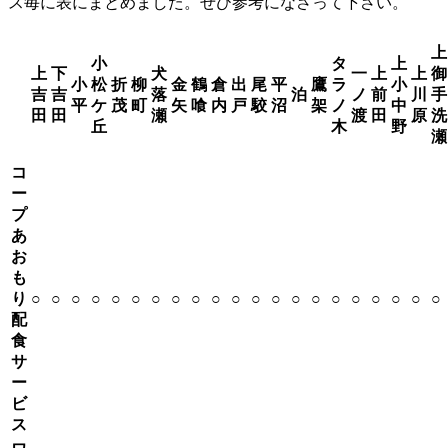
ス毎に表にまとめました。ぜひ参考になさって下さい。
上
小
タ
上
上
下
犬
一
上
上
御
小
松
折
柳
金
鶴
倉
出
尾
平
鷹
ラ
小
吉
吉
落
泊
ノ
前
川
手
平
ケ
茂
町
矢
喰
内
戸
駮
沼
架
ノ
中
田
田
瀬
渡
田
原
洗
丘
木
野
瀬
コ
ー
プ
あ
お
も
り
○
○
○
○
○
○
○
○
○
○
○
○
○
○
○
○
○
○
○
○
○
配
食
サ
ー
ビ
ス