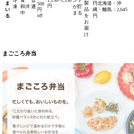
冷
食
普
1,156~1,356
ント
製
ま
円北海道・沖
500
円
凍
和洋
通
が貯
品
い
円
縄・離島：2,645
中
まる
off
を
る
円
お
届
け
まごころ弁当