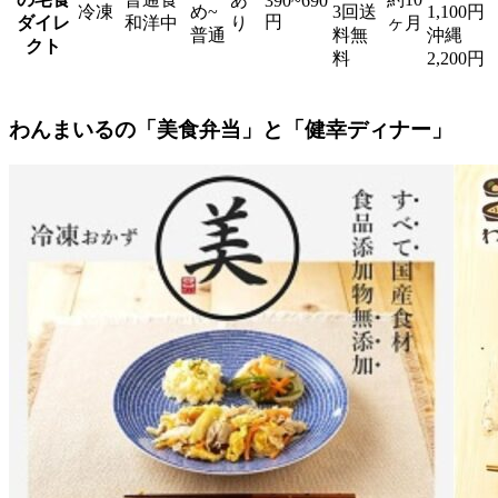
390~690
冷凍
め~
3回送
1,100円
円
ダイレ
和洋中
り
ヶ月
普通
料無
沖縄
クト
料
2,200円
わんまいるの「美食弁当」と「健幸ディナー」