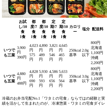
お試
都
都
定
定
し/10
度/7
度/10
期/7
期/10
カロリ
塩分
配送料
食
食
食
食
食
ー
1食
1食
1食
1食
1食
800円
4,023
4,890
3,821
4,645
3,900
北海道
いつで
円
円
円
円
250kcal
2.0g
円
1,100円
575
489
546
465
基準
以下
も三菜
390円
沖縄
円
円
円
円
2,200円
800円
4,828
5,930
4,586
5,633
4,880
北海道
いつで
円
円
円
円
350kcal
3.0g
円
1,100円
690
593
656
564
基準
以下
も五菜
488円
沖縄
円
円
円
円
2,200円
冷蔵のお弁当宅配No.1「ワタミの宅食」ならではの経験と実
績を活かして生まれたのが、冷凍惣菜・ワタミの宅食ダイレ