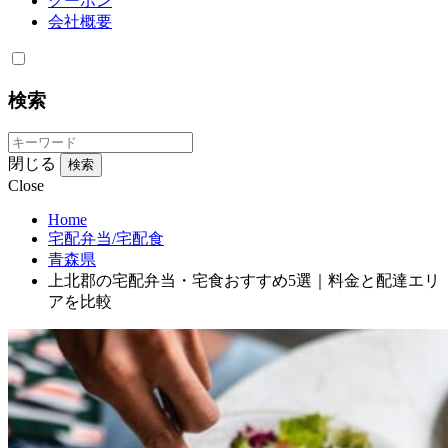
クーポン
会社概要
検索
閉じる
検索
Close
Home
宅配弁当/宅配食
青森県
上北郡の宅配弁当・宅食おすすめ5選｜料金と配達エリ
アを比較