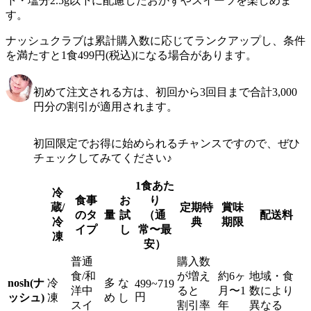
下・塩分2.5g以下に配慮したおかずやスイーツを楽しめま
す。
ナッシュクラブは累計購入数に応じてランクアップし、条件
を満たすと1食499円(税込)になる場合があります。
初めて注文される方は、初回から3回目まで合計3,000
円分の割引が適用されます。
初回限定でお得に始められるチャンスですので、ぜひ
チェックしてみてください♪
1食あた
冷
食事
お
り
蔵/
定期特
賞味
のタ
量
試
（通
配送料
冷
典
期限
イプ
し
常〜最
凍
安）
普通
購入数
食/和
が増え
約6ヶ
地域・食
nosh(ナ
冷
多
な
499~719
洋中
ると
月〜1
数により
円
ッシュ)
凍
め
し
スイ
割引率
年
異なる