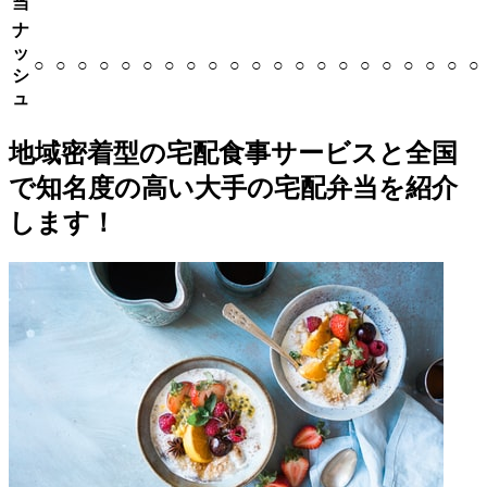
当
ナ
ッ
○
○
○
○
○
○
○
○
○
○
○
○
○
○
○
○
○
○
○
○
○
シ
ュ
地域密着型の宅配食事サービスと全国
で知名度の高い大手の宅配弁当を紹介
します！