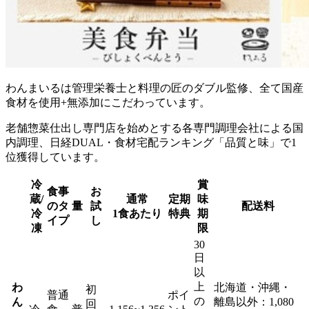
わんまいるは管理栄養士と料理の匠のダブル監修、全て国産
食材を使用+無添加にこだわっています。
老舗惣菜仕出し専門店を始めとする各専門調理会社による国
内調理、日経DUAL・食材宅配ランキング「品質と味」で1
位獲得しています。
冷
賞
食事
お
蔵/
通常
定期
味
のタ
量
試
配送料
冷
1食あたり
特典
期
イプ
し
凍
限
30
日
以
上
わ
北海道・沖縄・
初
普通
ポイ
の
ん
離島以外：1,080
回