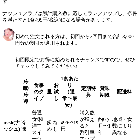
す。
ナッシュクラブは累計購入数に応じてランクアップし、条件
を満たすと1食499円(税込)になる場合があります。
初めて注文される方は、初回から3回目まで合計3,000
円分の割引が適用されます。
初回限定でお得に始められるチャンスですので、ぜひ
チェックしてみてください♪
1食あた
冷
食事
お
り
蔵/
定期特
賞味
のタ
量
試
（通
配送料
冷
典
期限
イプ
し
常〜最
凍
安）
普通
購入数
食/和
が増え
約6ヶ
地域・食
nosh(ナ
冷
多
な
499~719
洋中
ると
月〜1
数により
円
ッシュ)
凍
め
し
スイ
割引率
年
異なる
ーツ
アップ