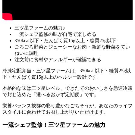
三ツ星ファームの魅力♪
一流シェフ監修の味が自宅で楽しめる
350kcal以下・たんぱく質15g以上・糖質25g以下
ごろごろ野菜とジューシーなお肉・新鮮な野菜をてい
ねいに調理
注文前に食材やアレルギーが確認できる
冷凍宅配弁当・三ツ星ファームは、350kcal以下・糖質25g以
下・たんぱく質15g以上のヘルシー設計
です。
本格的な味は三ツ星レベル、できたてのおいしさを急速冷凍
で封じ込めた「選べるおかず定期便」
です。
栄養バランス抜群の彩り豊かなごちそうが、あなたのライフ
スタイルに合わせてお召し上がりいただけます。
一流シェフ監修！三ツ星ファームの魅力