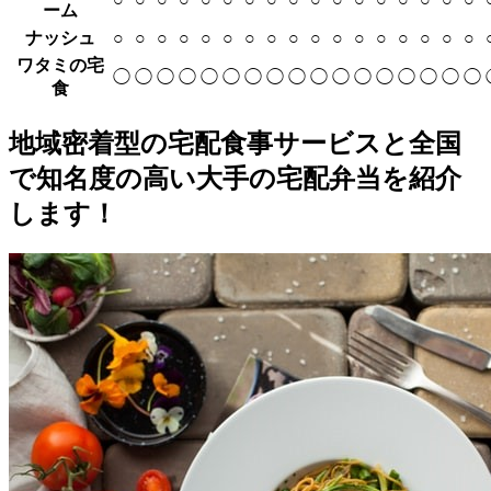
ーム
ナッシュ
○
○
○
○
○
○
○
○
○
○
○
○
○
○
○
○
○
ワタミの宅
◯
◯
◯
◯
◯
◯
◯
◯
◯
◯
◯
◯
◯
◯
◯
◯
◯
食
地域密着型の宅配食事サービスと全国
で知名度の高い大手の宅配弁当を紹介
します！