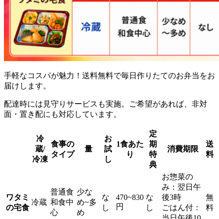
手軽なコスパが魅力！送料無料で毎日作りたてのお弁当をお
届け
します。
配達時には見守りサービスも実施。ご希望があれば、非対
面・置き配にも対応しています。
定
冷
お
食事の
1食あた
期
送
蔵/
量
試
消費期限
タイプ
り
特
料
冷凍
し
典
お惣菜の
み：翌日午
普通食
少な
ワタミ
な
470~830
な
後3時
無
冷蔵
和食中
め~多
円
の宅食
し
し
ごはん付：
料
心
め
当日午後10