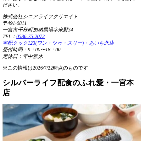
ださい。
株式会社シニアライフクリエイト
〒491-0811
一宮市千秋町加納馬場字米野34
TEL：
0586-75-2072
宅配クック123(ワン・ツゥ・スリー)・あいち北店
受付時間：9：00〜18：00
定休日：年中無休
※この情報は2026/7/22時点のものです
シルバーライフ配食のふれ愛・一宮本
店