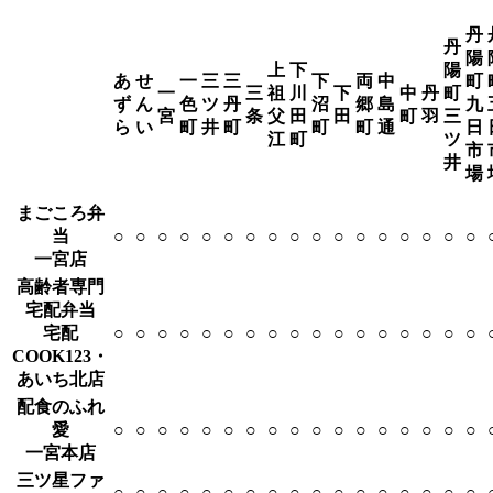
丹
丹
陽
上
下
陽
あ
せ
一
三
三
下
両
中
町
一
三
祖
川
下
中
丹
町
ず
ん
色
ツ
丹
沼
郷
島
九
宮
条
父
田
田
町
羽
三
ら
い
町
井
町
町
町
通
日
江
町
ツ
市
井
場
まごころ弁
当
○
○
○
○
○
○
○
○
○
○
○
○
○
○
○
○
○
一宮店
高齢者専門
宅配弁当
宅配
○
○
○
○
○
○
○
○
○
○
○
○
○
○
○
○
○
COOK123・
あいち北店
配食のふれ
愛
○
○
○
○
○
○
○
○
○
○
○
○
○
○
○
○
○
一宮本店
三ツ星ファ
○
○
○
○
○
○
○
○
○
○
○
○
○
○
○
○
○