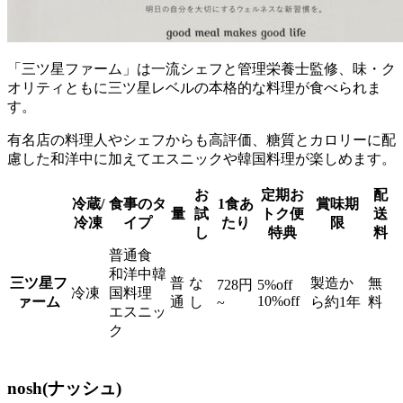
「三ツ星ファーム」は一流シェフと管理栄養士監修、味・ク
オリティともに三ツ星レベルの本格的な料理が食べられま
す。
有名店の料理人やシェフからも高評価、糖質とカロリーに配
慮した和洋中に加えてエスニックや韓国料理が楽しめます。
お
定期お
配
冷蔵/
食事のタ
1食あ
賞味期
量
試
トク便
送
冷凍
イプ
たり
限
し
特典
料
普通食
和洋中韓
三ツ星フ
普
な
製造か
無
728円
5%off
冷凍
国料理
10%off
ァーム
通
し
ら約1年
料
~
エスニッ
ク
nosh(ナッシュ)