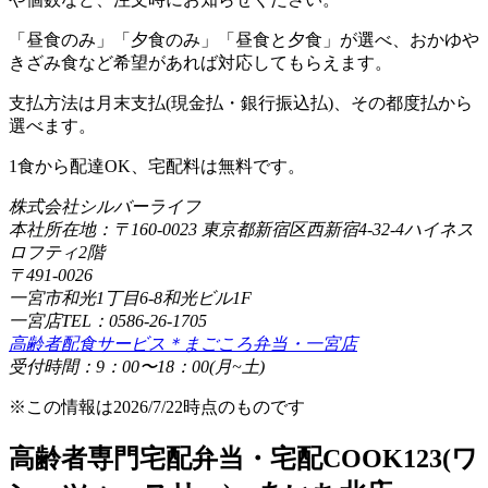
「昼食のみ」「夕食のみ」「昼食と夕食」が選べ、おかゆや
きざみ食など希望があれば対応してもらえます。
支払方法は月末支払(現金払・銀行振込払)、その都度払から
選べます。
1食から配達OK、宅配料は無料です。
株式会社シルバーライフ
本社所在地：〒160-0023 東京都新宿区西新宿4-32-4ハイネス
ロフティ2階
〒491-0026
一宮市和光1丁目6-8和光ビル1F
一宮店TEL：0586-26-1705
高齢者配食サービス＊まごころ弁当・一宮店
受付時間：9：00〜18：00(月~土)
※この情報は2026/7/22時点のものです
高齢者専門宅配弁当・宅配COOK123(ワ