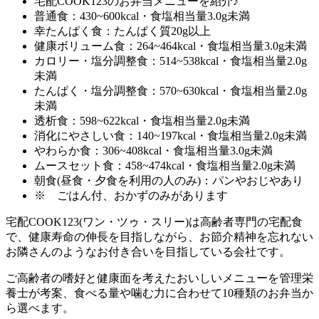
宅配COOK123のお弁当メニューを紹介♪
普通食：430~600kcal・食塩相当量3.0g未満
幸たんぱく食：たんぱく質20g以上
健康ボリューム食：264~464kcal・食塩相当量3.0g未満
カロリー・塩分調整食：514~538kcal・食塩相当量2.0g
未満
たんぱく・塩分調整食：570~630kcal・食塩相当量2.0g
未満
透析食：598~622kcal・食塩相当量2.0g未満
消化にやさしい食：140~197kcal・食塩相当量2.0g未満
やわらか食：306~408kcal・食塩相当量3.0g未満
ムースセット食：458~474kcal・食塩相当量2.0g未満
朝食(昼食・夕食を利用の人のみ)：パンやおじやあり
※ ごはん付、おかずのみがあります
宅配COOK123(ワン・ツゥ・スリー)は高齢者専門の宅配食
で、健康寿命の伸長を目指しながら、お節介精神を忘れない
お隣さんのようなお付き合いを目指している会社
です。
ご高齢者の嗜好と健康面を考えたおいしいメニューを管理栄
養士が考案、食べる量や噛む力に合わせて10種類のお弁当か
ら選べます。