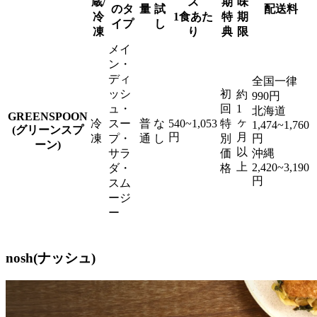
蔵/
ス
期
味
のタ
量
試
配送料
冷
1食あた
特
期
イプ
し
凍
り
典
限
メイ
ン・
ディ
全国一律
ッシ
初
約
990円
ュ・
回
1
北海道
GREENSPOON
ヶ
冷
スー
普
な
540~1,053
特
1,474~1,760
(グリーンスプ
円
月
凍
プ・
通
し
別
円
ーン)
以
サラ
価
沖縄
上
2,420~3,190
ダ・
格
円
スム
ージ
ー
nosh(ナッシュ)