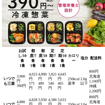
お試
都
都
定
定
し/10
度/7
度/10
期/7
期/10
カロリ
塩分
配送料
食
食
食
食
食
ー
1食
1食
1食
1食
1食
800円
4,023
4,890
3,821
4,645
3,900
北海道
いつで
円
円
円
円
250kcal
2.0g
円
1,100円
575
489
546
465
基準
以下
も三菜
390円
沖縄
円
円
円
円
2,200円
800円
4,828
5,930
4,586
5,633
4,880
北海道
いつで
円
円
円
円
350kcal
3.0g