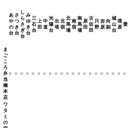
し
あ
さ
み
ら
三
光
北
南
古
城
や
つ
ゆ
上
中
出
北
南
原
只
吉
向
境
さ
石
陽
馬
馬
佐
山
妻
の
き
き
田
道
塔
宿
宿
田
野
原
副
原
ぎ
台
台
場
場
田
台
台
台
台
台
ま
ご
こ
ろ
弁
○
○
○
○
○
○
○
○
○
○
○
○
○
○
○
○
○
○
○
○
○
当
橋
本
店
ワ
タ
ミ
の