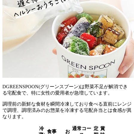
DGREENSPOON(グリーンスプーン)は野菜不足が解消でき
る宅配食で、特に女性の愛用者が急増
しています。
調理前の新鮮な食材を瞬間冷凍しており食べる直前にレンジ
で調理、調理済みのお惣菜を冷凍する宅配弁当とは食感が異
なります。
冷
通常コー
定
賞
食事
お