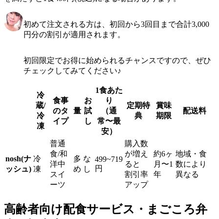
初めて注文される方は、初回から3回目まで合計3,000
円分の割引が適用されます。
初回限定でお得に始められるチャンスですので、ぜひ
チェックしてみてください♪
1食あた
冷
食事
お
り
蔵/
定期特
賞味
のタ
量
試
（通
配送料
冷
典
期限
イプ
し
常〜最
凍
安）
普通
購入数
食/和
が増え
約6ヶ
地域・食
nosh(ナ
冷
多
な
499~719
洋中
ると
月〜1
数により
円
ッシュ)
凍
め
し
スイ
割引率
年
異なる
ーツ
アップ
高齢者向け配食サービス・まごころ弁