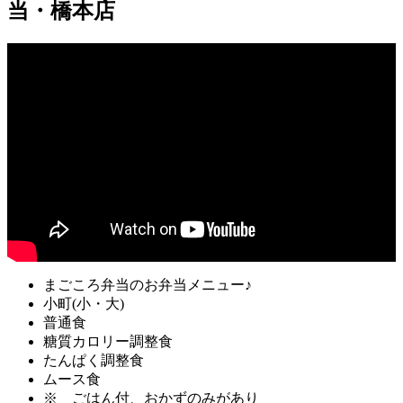
当・橋本店
まごころ弁当のお弁当メニュー♪
小町(小・大)
普通食
糖質カロリー調整食
たんぱく調整食
ムース食
※ ごはん付、おかずのみがあり