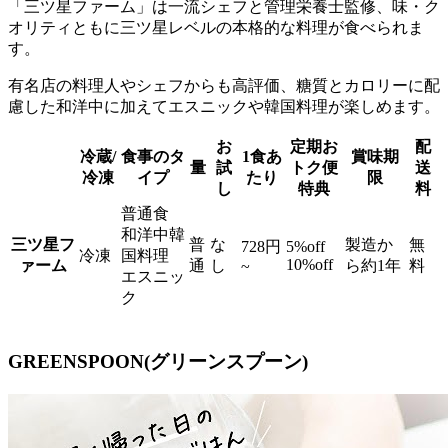
「三ツ星ファーム」は一流シェフと管理栄養士監修、味・ク
オリティともに三ツ星レベルの本格的な料理が食べられま
す。
有名店の料理人やシェフからも高評価、糖質とカロリーに配
慮した和洋中に加えてエスニックや韓国料理が楽しめます。
お
定期お
配
冷蔵/
食事のタ
1食あ
賞味期
量
試
トク便
送
冷凍
イプ
たり
限
し
特典
料
普通食
和洋中韓
三ツ星フ
普
な
製造か
無
728円
5%off
冷凍
国料理
10%off
ァーム
通
し
ら約1年
料
~
エスニッ
ク
GREENSPOON(グリーンスプーン)