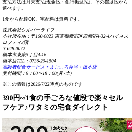
支払方法は月末支払(現金払・銀行振込払)、その都度払から
選べます。
1食から配達OK、宅配料は無料です。
株式会社シルバーライフ
本社所在地：〒160-0023 東京都新宿区西新宿4-32-4ハイネス
ロフティ2階
〒648-0072
橋本市東家5丁目4-16
橋本店TEL：0736-20-1504
高齢者配食サービス＊まごころ弁当・橋本店
受付時間：9：00〜18：00(月~土)
※この情報は2026/7/22時点のものです
390円~/1食の手ごろな値段で楽々セル
フケア♪ワタミの宅食ダイレクト