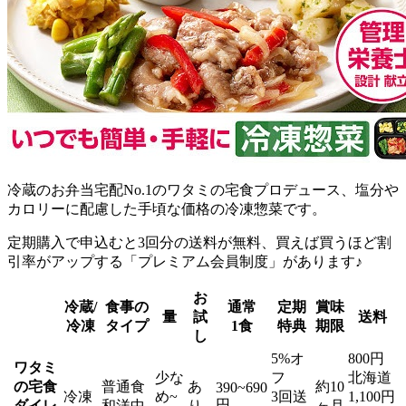
冷蔵のお弁当宅配No.1のワタミの宅食プロデュース、塩分や
カロリーに配慮した手頃な価格の冷凍惣菜
です。
定期購入で申込むと3回分の送料が無料、買えば買うほど割
引率がアップする「プレミアム会員制度」があります♪
お
冷蔵/
食事の
通常
定期
賞味
量
試
送料
冷凍
タイプ
1食
特典
期限
し
5%オ
800円
ワタミ
少な
フ
北海道
の宅食
普通食
あ
約10
390~690
冷凍
め~
3回送
1,100円
円
ダイレ
和洋中
り
ヶ月