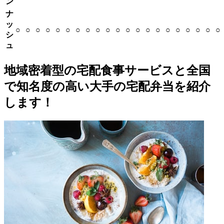
ン
ナ
ッ
○
○
○
○
○
○
○
○
○
○
○
○
○
○
○
○
○
○
○
○
○
シ
ュ
地域密着型の宅配食事サービスと全国
で知名度の高い大手の宅配弁当を紹介
します！