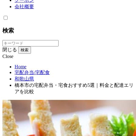
クーポン
会社概要
検索
閉じる
検索
Close
Home
宅配弁当/宅配食
和歌山県
橋本市の宅配弁当・宅食おすすめ5選｜料金と配達エリ
アを比較