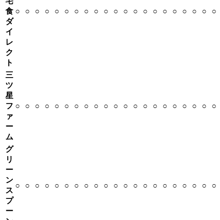
宅
食
○
○
○
○
○
○
○
○
○
○
○
○
○
○
○
○
○
○
○
○
○
ダ
イ
レ
ク
ト
三
ツ
星
フ
○
○
○
○
○
○
○
○
○
○
○
○
○
○
○
○
○
○
○
○
○
ァ
ー
ム
グ
リ
ー
ン
○
○
○
○
○
○
○
○
○
○
○
○
○
○
○
○
○
○
○
○
○
ス
プ
ー