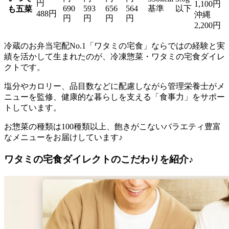
円
1,100円
690
593
656
564
基準
以下
も五菜
488円
沖縄
円
円
円
円
2,200円
冷蔵のお弁当宅配No.1「ワタミの宅食」ならではの経験と実
績を活かして生まれたのが、冷凍惣菜・ワタミの宅食ダイレ
クト
です。
塩分やカロリー、品目数などに配慮しながら管理栄養士がメ
ニューを監修、健康的な暮らしを支える「食事力」をサポー
トしています。
お惣菜の種類は100種類以上、飽きがこないバラエティ豊富
なメニューをお届けしています♪
ワタミの宅食ダイレクトのこだわりを紹介♪