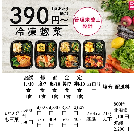
お試
都
都
定
定
し/10
度/7
度/10
期/7
期/10
カロリ
塩分
配送料
食
食
食
食
食
ー
1食
1食
1食
1食
1食
800円
4,023
4,890
3,821
4,645
3,900
北海道
いつで
円
円
円
円
250kcal
2.0g
円
1,100円
575
489
546
465
基準
以下
も三菜
390円
沖縄
円
円
円
円
2,200円