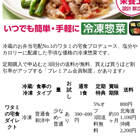
冷蔵のお弁当宅配No.1のワタミの宅食プロデュース、塩分や
カロリーに配慮した手頃な価格の冷凍惣菜
です。
定期購入で申込むと3回分の送料が無料、買えば買うほど割
引率がアップする「プレミアム会員制度」があります♪
お
冷蔵/
食事の
通常
定期
賞味
量
試
送料
冷凍
タイプ
1食
特典
期限
し
5%オ
800円
ワタミ
少な
フ
北海道
の宅食
普通食
あ
約10
390~690
冷凍
め~
3回送
1,100円
円
ダイレ
和洋中
り
ヶ月
普通
料無
沖縄
クト
料
2,200円