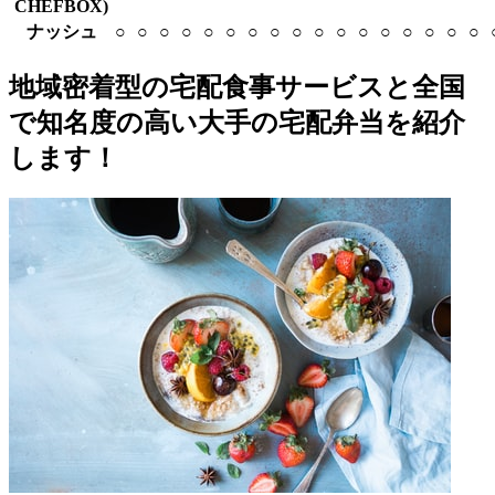
CHEFBOX)
ナッシュ
○
○
○
○
○
○
○
○
○
○
○
○
○
○
○
○
○
地域密着型の宅配食事サービスと全国
で知名度の高い大手の宅配弁当を紹介
します！