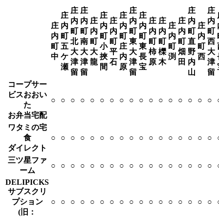
庄
庄
庄
庄
庄
庄
庄
庄
庄
内
内
庄
庄
内
庄
庄
庄
内
内
庄
内
内
内
内
庄
庄
町
町
内
内
町
内
内
内
町
町
内
町
町
町
町
内
内
北
南
町
町
東
町
町
町
直
西
町
五
小
庄
東
町
町
大
大
大
平
大
柿
櫟
畑
野
大
中
ケ
挾
内
長
渕
西
津
津
龍
石
津
原
木
田
内
津
瀬
間
原
宝
留
留
留
山
留
コープサー
ビスおおい
○
○
○
○
○
○
○
○
○
○
○
○
○
○
○
○
○
た
お弁当宅配
ワタミの宅
食
○
○
○
○
○
○
○
○
○
○
○
○
○
○
○
○
○
ダイレクト
三ツ星ファ
○
○
○
○
○
○
○
○
○
○
○
○
○
○
○
○
○
ーム
DELIPICKS
サブスクリ
プション
○
○
○
○
○
○
○
○
○
○
○
○
○
○
○
○
○
(旧：