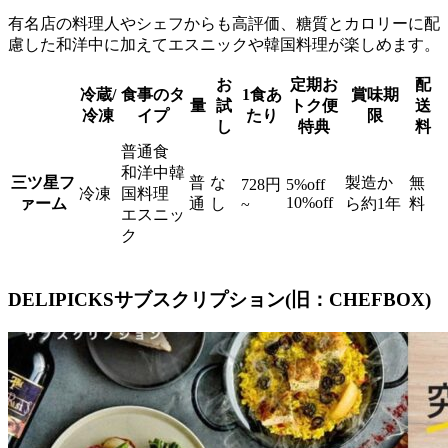
有名店の料理人やシェフからも高評価、糖質とカロリーに配
慮した和洋中に加えてエスニックや韓国料理が楽しめます。
お
定期お
配
冷蔵/
食事のタ
1食あ
賞味期
量
試
トク便
送
冷凍
イプ
たり
限
し
特典
料
普通食
和洋中韓
三ツ星フ
普
な
製造か
無
728円
5%off
冷凍
国料理
10%off
ァーム
通
し
ら約1年
料
~
エスニッ
ク
DELIPICKSサブスクリプション(旧：CHEFBOX)