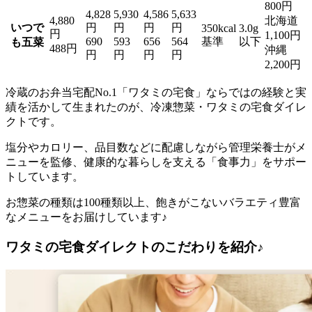
800円
4,828
5,930
4,586
5,633
4,880
北海道
いつで
円
円
円
円
350kcal
3.0g
円
1,100円
690
593
656
564
基準
以下
も五菜
488円
沖縄
円
円
円
円
2,200円
冷蔵のお弁当宅配No.1「ワタミの宅食」ならではの経験と実
績を活かして生まれたのが、冷凍惣菜・ワタミの宅食ダイレ
クト
です。
塩分やカロリー、品目数などに配慮しながら管理栄養士がメ
ニューを監修、健康的な暮らしを支える「食事力」をサポー
トしています。
お惣菜の種類は100種類以上、飽きがこないバラエティ豊富
なメニューをお届けしています♪
ワタミの宅食ダイレクトのこだわりを紹介♪