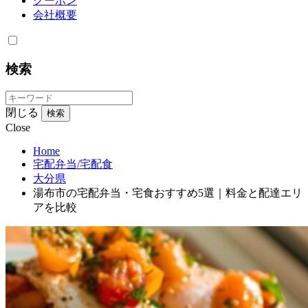
クーポン
会社概要
検索
閉じる
検索
Close
Home
宅配弁当/宅配食
大分県
湯布市の宅配弁当・宅食おすすめ5選｜料金と配達エリ
アを比較