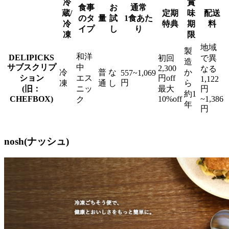
冷
賞
食事
お
通常
蔵/
定期
味
配送
のタ
量
試
1食あた
冷
特典
期
料
イプ
し
り
凍
限
地域
製
和洋
DELIPICKS
初回
で異
造
サブスクリプ
中
2,300
なる
冷
普
な
か
557~1,069
ション
エス
円off
1,122
円
凍
通
し
ら
(旧：
ニッ
最大
円
約1
CHEFBOX)
10%off
~1,386
ク
年
円
nosh(ナッシュ)