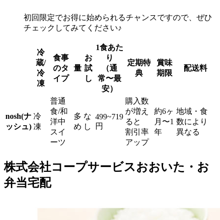
初回限定でお得に始められるチャンスですので、ぜひ
チェックしてみてください♪
1食あた
冷
食事
お
り
蔵/
定期特
賞味
のタ
量
試
（通
配送料
冷
典
期限
イプ
し
常〜最
凍
安）
普通
購入数
食/和
が増え
約6ヶ
地域・食
nosh(ナ
冷
多
な
499~719
洋中
ると
月〜1
数により
円
ッシュ)
凍
め
し
スイ
割引率
年
異なる
ーツ
アップ
株式会社コープサービスおおいた・お
弁当宅配