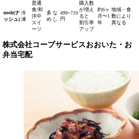
普通
購入数
食/和
が増え
約6ヶ
地域・食
nosh(ナ
冷
多
な
499~719
洋中
ると
月〜1
数により
円
ッシュ)
凍
め
し
スイ
割引率
年
異なる
ーツ
アップ
株式会社コープサービスおおいた・お
弁当宅配