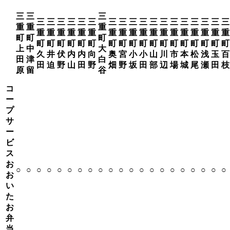
三
三
三
三
三
三
三
三
三
三
三
三
三
三
三
三
三
三
三
三
三
重
重
重
重
重
重
重
重
重
重
重
重
重
重
重
重
重
重
重
重
重
町
町
町
町
町
町
町
町
町
町
町
町
町
町
町
町
町
町
町
町
町
上
中
大
久
井
伏
内
内
向
奥
宮
小
小
山
川
市
本
松
浅
玉
百
田
津
白
田
迫
野
山
田
野
畑
野
坂
田
部
辺
場
城
尾
瀬
田
枝
原
留
谷
コ
ー
プ
サ
ー
ビ
ス
お
○
○
○
○
○
○
○
○
○
○
○
○
○
○
○
○
○
○
○
○
○
お
い
た
お
弁
当