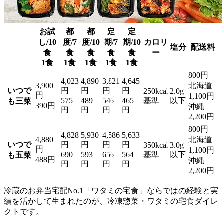
お試
都
都
定
定
し/10
度/7
度/10
期/7
期/10
カロリ
塩分
配送料
食
食
食
食
食
ー
1食
1食
1食
1食
1食
800円
4,023
4,890
3,821
4,645
3,900
北海道
いつで
円
円
円
円
250kcal
2.0g
円
1,100円
575
489
546
465
基準
以下
も三菜
390円
沖縄
円
円
円
円
2,200円
800円
4,828
5,930
4,586
5,633
4,880
北海道
いつで
円
円
円
円
350kcal
3.0g
円
1,100円
690
593
656
564
基準
以下
も五菜
488円
沖縄
円
円
円
円
2,200円
冷蔵のお弁当宅配No.1「ワタミの宅食」ならではの経験と実
績を活かして生まれたのが、冷凍惣菜・ワタミの宅食ダイレ
クト
です。