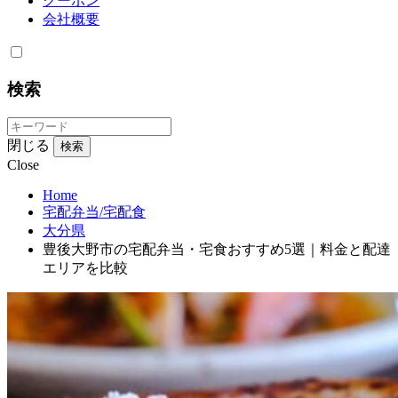
クーポン
会社概要
検索
閉じる
検索
Close
Home
宅配弁当/宅配食
大分県
豊後大野市の宅配弁当・宅食おすすめ5選｜料金と配達
エリアを比較