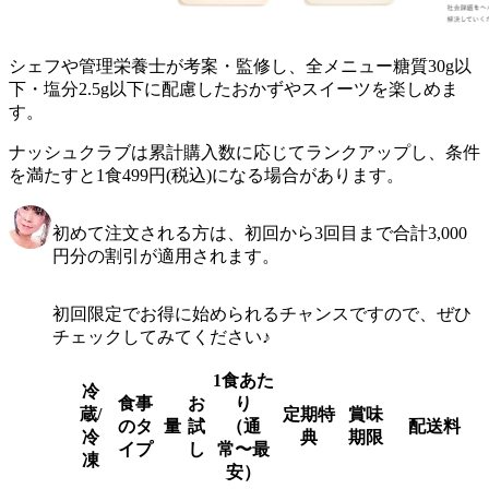
シェフや管理栄養士が考案・監修し、全メニュー糖質30g以
下・塩分2.5g以下に配慮したおかずやスイーツを楽しめま
す。
ナッシュクラブは累計購入数に応じてランクアップし、条件
を満たすと1食499円(税込)になる場合があります。
初めて注文される方は、初回から3回目まで合計3,000
円分の割引が適用されます。
初回限定でお得に始められるチャンスですので、ぜひ
チェックしてみてください♪
1食あた
冷
食事
お
り
蔵/
定期特
賞味
のタ
量
試
（通
配送料
冷
典
期限
イプ
し
常〜最
凍
安）