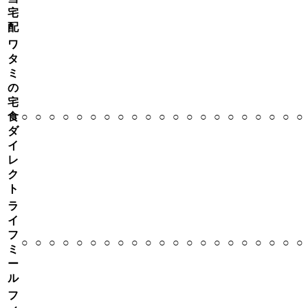
宅
配
ワ
タ
ミ
の
宅
食
○
○
○
○
○
○
○
○
○
○
○
○
○
○
○
○
○
○
○
○
○
ダ
イ
レ
ク
ト
ラ
イ
フ
○
○
○
○
○
○
○
○
○
○
○
○
○
○
○
○
○
○
○
○
○
ミ
ー
ル
フ