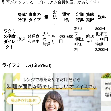
引率がアップする「プレミアム会員制度」があります♪
お
冷蔵/
食事の
通常
定期
賞味
量
試
送料
冷凍
タイプ
1食
特典
期限
し
5%オ
800円
ワタミ
少な
フ
北海道
の宅食
普通食
あ
約10
390~690
冷凍
め~
3回送
1,100円
円
ダイレ
和洋中
り
ヶ月
普通
料無
沖縄
クト
料
2,200円
ライフミール(LifeMeal)