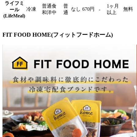
ライフミ
普通食
普
1ヶ月
冷凍
なし
670円
無料
-
ール
和洋中
通
以上
(LifeMeal)
FIT FOOD HOME(フィットフードホーム)