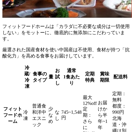
フィットフードホームは「カラダに不必要な成分は一切使用
しない」をモットーに、徹底的に無添加にこだわっていま
す。
厳選された国産食材を使い中国産は不使用、食材が持つ「抗
酸化力」を高める食事をお届けしています。
冷
お
通常
蔵/
食事の
定期
賞味
量
試
1食あた
配送料
冷
タイプ
特典
期限
し
り
凍
定期：
最大
無料
お届
12%off
普通食
都度：
フィット
少
定
けか
冷
和洋中
な
745~1,548
990円
フードホ
な
期：
ら半
円
凍
エスニ
し
北海
ーム
め
さら
年~1
ック
道・沖
に
年
縄は別