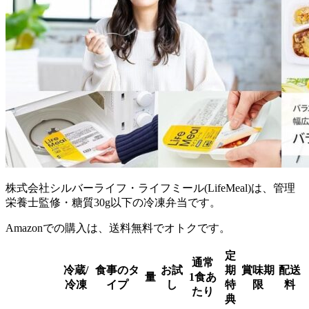
株式会社シルバーライフ・ライフミール(LifeMeal)は、管理
栄養士監修・糖質30g以下の冷凍弁当
です。
Amazonでの購入は、送料無料でオトクです。
定
通常
冷蔵/
食事のタ
お試
期
賞味期
配送
量
1食あ
冷凍
イプ
し
特
限
料
たり
典