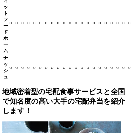
ィ
ッ
ト
フ
○
○
○
○
○
○
○
○
○
○
○
○
○
○
○
○
○
○
○
○
○
ー
ド
ホ
ー
ム
ナ
ッ
○
○
○
○
○
○
○
○
○
○
○
○
○
○
○
○
○
○
○
○
○
シ
ュ
地域密着型の宅配食事サービスと全国
で知名度の高い大手の宅配弁当を紹介
します！