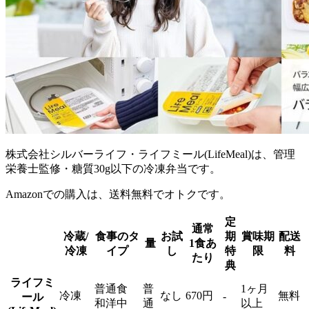
株式会社シルバーライフ・ライフミール(LifeMeal)は、管理
栄養士監修・糖質30g以下の冷凍弁当
です。
Amazonでの購入は、送料無料でオトクです。
定
通常
冷蔵/
食事のタ
お試
期
賞味期
配送
量
1食あ
冷凍
イプ
し
特
限
料
たり
典
ライフミ
普通食
普
1ヶ月
冷凍
なし
670円
無料
-
ール
和洋中
通
以上