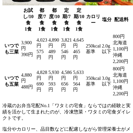
お試
都
都
定
定
し/10
度/7
度/10
期/7
期/10
カロリ
塩分
配送料
食
食
食
食
食
ー
1食
1食
1食
1食
1食
800円
4,023
4,890
3,821
4,645
3,900
北海道
いつで
円
円
円
円
250kcal
2.0g
円
1,100円
575
489
546
465
基準
以下
も三菜
390円
沖縄
円
円
円
円
2,200円
800円
4,828
5,930
4,586
5,633
4,880
北海道
いつで
円
円
円
円
350kcal
3.0g
円
1,100円
690
593
656
564
基準
以下
も五菜
488円
沖縄
円
円
円
円
2,200円
冷蔵のお弁当宅配No.1「ワタミの宅食」ならではの経験と実
績を活かして生まれたのが、冷凍惣菜・ワタミの宅食ダイレ
クト
です。
塩分やカロリー、品目数などに配慮しながら管理栄養士がメ