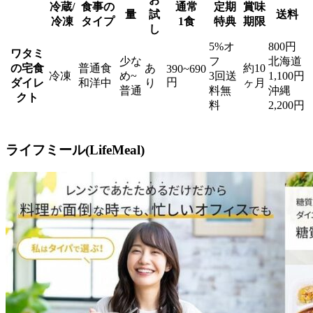
冷蔵/
食事の
通常
定期
賞味
量
試
送料
冷凍
タイプ
1食
特典
期限
し
5%オ
800円
ワタミ
少な
フ
北海道
の宅食
普通食
あ
約10
390~690
冷凍
め~
3回送
1,100円
円
ダイレ
和洋中
り
ヶ月
普通
料無
沖縄
クト
料
2,200円
ライフミール(LifeMeal)