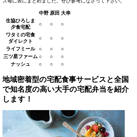
ス毎に表にまとめました。ぜひ参考になさって下さい。
中野
原田
大串
生協ひろしま
○
○
○
夕食宅配
ワタミの宅食
○
○
○
ダイレクト
ライフミール
○
○
○
三ツ星ファーム
○
○
○
ナッシュ
○
○
○
地域密着型の宅配食事サービスと全国
で知名度の高い大手の宅配弁当を紹介
します！