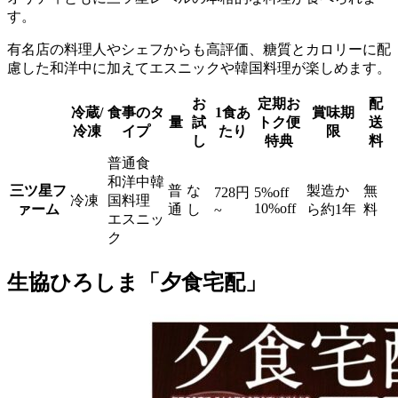
す。
有名店の料理人やシェフからも高評価、糖質とカロリーに配
慮した和洋中に加えてエスニックや韓国料理が楽しめます。
お
定期お
配
冷蔵/
食事のタ
1食あ
賞味期
量
試
トク便
送
冷凍
イプ
たり
限
し
特典
料
普通食
和洋中韓
三ツ星フ
普
な
製造か
無
728円
5%off
冷凍
国料理
10%off
ァーム
通
し
ら約1年
料
~
エスニッ
ク
生協ひろしま「夕食宅配」