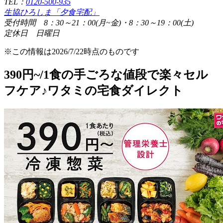
TEL：
0120-500-935
生協ひろしま「夕食宅配」
受付時間 8：30～21：00(月~金)・8：30～19：00(土)
定休日 日曜日
※この情報は2026/7/22時点のものです
390円~/1食の手ごろな値段で楽々セル
フケア♪ワタミの宅食ダイレクト