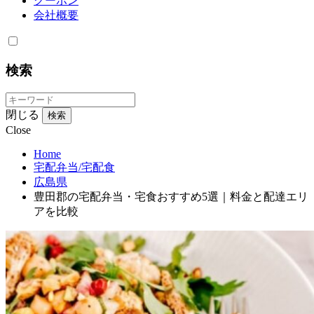
クーポン
会社概要
検索
閉じる
検索
Close
Home
宅配弁当/宅配食
広島県
豊田郡の宅配弁当・宅食おすすめ5選｜料金と配達エリ
アを比較