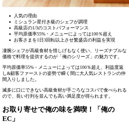
人気の理由
ミシュラン星付き級のシェフが調理
高級店の1/3のコストパフォーマンス
平均原価率55%・メニューによっては100％超え
お客さまを1日3回転以上させ繁盛店の利益を実現
凄腕シェフが高級食材を惜しげもなく使い、リーズナブルな
価格で料理を提供するのが「俺のシリーズ」の魅力
です。
平均原価率55%・メニューによっては100％超え、利益度返
し&顧客ファーストの姿勢で瞬く間に大人気レストランの仲
間入りしました。
滅多に口にできない高級食材が手ごろなコスパで食べられる
ので、長い行列を並んでも高い満足度が得られます。
お取り寄せで俺の味を満喫！「俺の
EC」