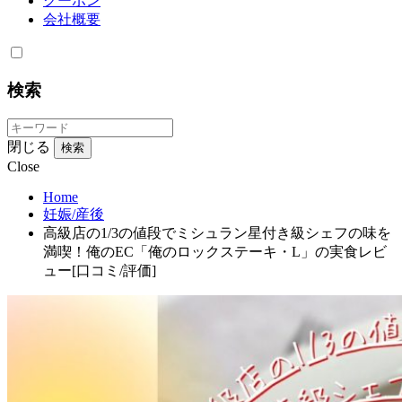
クーポン
会社概要
検索
閉じる
検索
Close
Home
妊娠/産後
高級店の1/3の値段でミシュラン星付き級シェフの味を
満喫！俺のEC「俺のロックステーキ・L」の実食レビ
ュー[口コミ/評価]