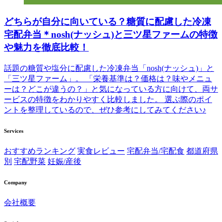
どちらが自分に向いている？糖質に配慮した冷凍
宅配弁当＊nosh(ナッシュ)と三ツ星ファームの特徴
や魅力を徹底比較！
話題の糖質や塩分に配慮した冷凍弁当「nosh(ナッシュ)」と
「三ツ星ファーム」。 「栄養基準は？価格は？味やメニュ
ーは？どこが違うの？」と気になっている方に向けて、両サ
ービスの特徴をわかりやすく比較しました。 選ぶ際のポイ
ントを整理しているので、ぜひ参考にしてみてください♪
Services
おすすめランキング
実食レビュー
宅配弁当/宅配食
都道府県
別
宅配野菜
妊娠/産後
Company
会社概要