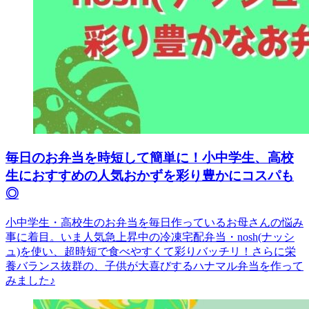
毎日のお弁当を時短して簡単に！小中学生、高校
生におすすめの人気おかずを彩り豊かにコスパも
◎
小中学生・高校生のお弁当を毎日作っているお母さんの悩み
事に着目。いま人気急上昇中の冷凍宅配弁当・nosh(ナッシ
ュ)を使い、超時短で食べやすくて彩りバッチリ！さらに栄
養バランス抜群の、子供が大喜びするハナマル弁当を作って
みました♪